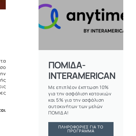
ατα
ΠΟΜΙΔΑ-
σο
INTERAMERICAN
την
χής
εις
Με επιπλέον έκπτωση 10%
ρες
για την ασφάλιση κατοικιών
και 5% για την ασφάλιση
αυτοκινήτων των μελών
ται
ΠΟΜΙΔΑ!
ΠΛΗΡΟΦΟΡΊΕΣ ΓΙΑ ΤΟ
ΠΡΌΓΡΑΜΜΑ