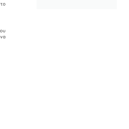
 το
του
 να