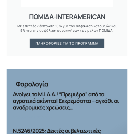
ΠΟΜΙΔΑ-INTERAMERICAN
Με επιπλέον έκπτωση 10% για την ασφάλιση κατοικιών και
5% για την ασφάλιση αυτοκινήτων των μελών ΠΟΜΙΔΑ!
ΠΛΗΡΟΦΟΡΊΕΣ ΓΙΑ ΤΟ ΠΡΌΓΡΑΜΜΑ
Φορολογία
Ανοίγει το Μ.Ι.Δ.Α.! “Πρεμιέρα” από τα
αγροτικά ακίνητα! Εκκρεμότητα – αγκάθι οι
αναδρομικές χρεώσεις…
διαβάστε περισσότερα »
Ν.5246/2025: Δεκτές οι βελτιωτικές