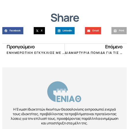
Share
Facebook
X
LinkedIn
Email
Print
Προηγούμενο
Επόμενο
ΕΝΗΜΕΡΩΤΙΚΗ ΕΓΚΥΚΛΙΟΣ ΜΕ ΟΔΗΓΙΕΣ ΤΗΣ ΠΟΜΙΔΑ ΓΙΑ ΤΙΣ ΠΡΟΑΙΡΕΤΙΚΕΣ ΜΕΙΩΣΕΙΣ ΜΙΣΘΩΜΑΤΩΝ!
ΔΙΑΜΑΡΤΥΡΙΑ ΠΟΜΙΔΑ ΓΙΑ ΤΙΣ ΝΕΕΣ ΜΕΙΩΣΕΙΣ ΕΝΟΙΚΙΩΝ, ΧΩΡΙΣ ΜΕΤΡΑ ΥΠΕΡ ΤΩΝ ΙΔΙΟΚΤΗΤΩΝ!
Η Ένωση Ιδιοκτητών Ακινήτων Θεσσαλονίκης εκπροσωπεί ενεργά
τους ιδιοκτήτες, προβάλλοντας τα προβλήματα και προτείνοντας
λύσεις για την επίλυσή τους, προσφέροντας παράλληλα ενημέρωση
και υποστήριξη στα μέλη της.