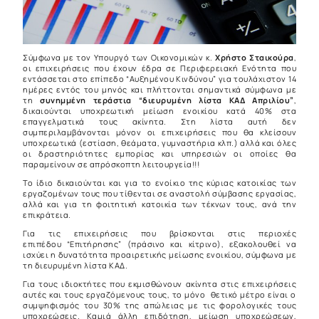
Σύμφωνα με τον Υπουργό των Οικονομικών κ.
Χρήστο Σταικούρα
,
οι επιχειρήσεις που έχουν έδρα σε Περιφερειακή Ενότητα που
εντάσσεται στο επίπεδο “Αυξημένου Κινδύνου” για τουλάχιστον 14
ημέρες εντός του μηνός και πλήττονται σημαντικά σύμφωνα με
τη
συνημμένη τεράστια “διευρυμένη λίστα ΚΑΔ Απριλίου”
,
δικαιούνται υποχρεωτική μείωση ενοικίου κατά 40% στα
επαγγελματικά τους ακίνητα. Στη λίστα αυτή δεν
συμπεριλαμβάνονται μόνον οι επιχειρήσεις που θα κλείσουν
υποχρεωτικά (εστίαση, θεάματα, γυμναστήρια κλπ.) αλλά και όλες
οι δραστηριότητες εμπορίας και υπηρεσιών οι οποίες θα
παραμείνουν σε απρόσκοπτη λειτουργεία!!!
Το ίδιο δικαιούνται και για το ενοίκιο της κύριας κατοικίας των
εργαζομένων τους που τίθενται σε αναστολή σύμβασης εργασίας,
αλλά και για τη φοιτητική κατοικία των τέκνων τους, ανά την
επικράτεια.
Για τις επιχειρήσεις που βρίσκονται στις περιοχές
επιπέδου “Επιτήρησης” (πράσινο και κίτρινο), εξακολουθεί να
ισχύει η δυνατότητα προαιρετικής μείωσης ενοικίου, σύμφωνα με
τη διευρυμένη λίστα ΚΑΔ.
Για τους ιδιοκτήτες που εκμισθώνουν ακίνητα στις επιχειρήσεις
αυτές και τους εργαζόμενους τους, το μόνο θετικό μέτρο είναι ο
συμψηφισμός του 30% της απώλειας με τις φορολογικές τους
υποχρεώσεις. Καμιά άλλη επιδότηση, μείωση υποχρεώσεων,