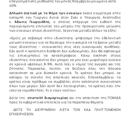
επαγγελματικής μίσθωσης του μηνός Νοεμβρίου μειωμένο κατά
40%.
Δήλωση σχετικά με το θέμα των ενοικίων
έκανε ενωρίτερα στην
εκπομπή του Γιώργου Αυτιά στον Σκάι ο Υπουργός Ανάπτυξης
κ.
Αδωνις Γεωργιάδης,
ο οποίος επέρριψε την ευθύνη της
περιορισμένης επιτυχίας του μέτρου της προαιρετικής μείωσης
των ενοικίων στους ιδιοκτήτες, λέγοντας μεταξύ άλλων τα εξής:
«Εμείς με σεβασμό στην ιδιοκτησία, ψηφίσαμε την εθελοντική
μείωση ενοικίων για να δώσουμε την ευκαιρία να τα βρουν μεταξύ
τους ιδιοκτήτες – ενοικιαστές στις νέες οικονομικές συνθήκες.
Εάν αυτή η καλόπιστη διάθεση δεν ευδοκιμήσει, δεν θα αφήσουμε
τις επιχειρήσεις να καταστραφούν. Κάνω έκκληση στους
ιδιοκτήτες: ένα ακίνητο δεν μπορεί να μην έχει μικρότερο ενοίκιο
σε χρονιά υφέσεως 8-9%. Αυτό λέει ο νόμος της αγοράς και της
ζήτησης. Παρακαλώ, λοιπόν, να δείξουν όλοι την δέουσα
κατανόηση σε μία δύσκολη χρονιά. Το κράτος δεν μπορεί να
καλύψει το σύνολο της απώλειας κανενός. Επαναλαμβάνω: το
κράτος είναι πρόθυμο να συμβάλλει στην καλόπιστη συνεννόηση
όλων των μερών. Εάν αυτή δεν λειτουργήσει, το κράτος έχει την
ισχύ να νομοθετήσει. Κι ο νοών νοείτω».
Δείτε την
επιστολή διαμαρτυρίας
και την
απάντηση της ΠΟΜΙΔΑ
προς το κυβερνητικό επιτελείο για τα παραπάνω θέματα.
ΔΕΙΤΕ ΤΗ ΔΙΕΥΡΥΜΕΝΗ ΛΙΣΤΑ ΤΩΝ ΚΑΔ ΠΛΗΤΤΟΜΕΝΩΝ
ΕΠΙΧΕΙΡΗΣΕΩΝ