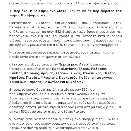
διευκόλυνση, ρύθμιση ή οποιοδήποτε άλλο ανακουφιστικό μέτρο…
Τι περιέχει η “διευρυμένη λίστα” και σε ποιές περιφέρειες της
χώρας θα εφαρμοστεί
Εκατοντάδες χιλιάδες επιχειρήσεις που εδρεύουν στην
Περιφέρεια Αττικής και σε 21 Περιφερειακές Ενότητες της
υπόλοιπης χώρας, ασκούν 552 διαφορετικές δραστηριότητες
και
πληρώνουν ενοίκια για τα γραφεία, τα καταστήματα ή άλλου
είδους εγκαταστάσεις που χρησιμοποιούν δικαιούνται να
καταβάλουν μειωμένο κατά 40% το ενοίκιο του μηνός Νοεμβρίου.
Η μείωση αφορά όσες επιχειρήσεις μισθώνουν τα ακίνητα στα
οποία είναι εγκατεστημένες και επιπλέον:
α) έχουν τις έδρες τους στην
Περιφέρεια Αττικής
και στις
Περιφερειακές Ενότητες
Θεσσαλονίκης,
Έβρου, Ροδόπης,
Ξάνθης, Καβάλας, Δράμας, Σερρών, Κιλκίς, Χαλκιδικής, Πέλλης,
Ημαθίας, Πιερίας, Φλωρίνης, Καστοριάς, Κοζάνης, Ιωαννίνων,
Τρικάλων, Λαρίσης, Βοιωτίας και Κυκλάδων
β) ασκούν κύρια δραστηριότητα μία εκ των 552 που
περιλαμβάνονται σε διευρυμένη λίστα Κωδικών Αριθμών
Δραστηριότητας, η οποία τέθηκε σε εφαρμογή τον περασμένο
Απρίλιο και δημοσιεύεται παρακάτω ή ασκούν ως δευτερεύουσα
δραστηριότητα, με ακαθάριστα έσοδα μεγαλύτερα της κύριας, μία
εκ των 552 δραστηριοτήτων της ίδιας λίστας
γ) δικαιούνται να πληρώσουν για τον μήνα Νοέμβριο το 60% του
ενοικίου, το οποίο έχουν συμφωνήσει με τους ιδιοκτήτες τους.
Έχουν δηλαδή το δικαίωμα να καταβάλουν το ενοίκιο