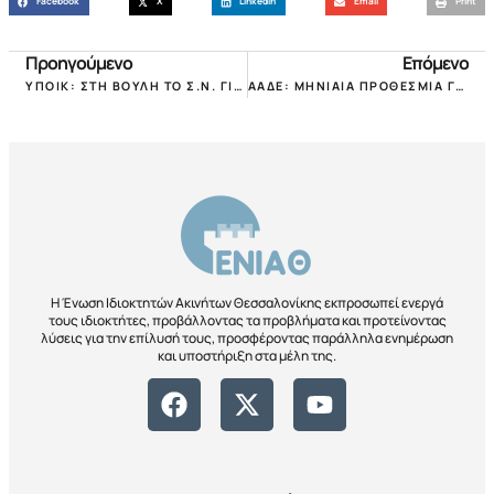
Facebook
X
LinkedIn
Email
Print
Προηγούμενο
Επόμενο
ΥΠΟΙΚ: ΣΤΗ ΒΟΥΛΗ ΤΟ Σ.Ν. ΓΙΑ ΔΙΑΚΑΤΕΧΟΜΕΝΑ, ΕΝΦΙΑ, ΕΙΣΟΔΗΜΑ ΚΑΙ ΦΠΑ!
ΑΑΔΕ: ΜΗΝΙΑΙΑ ΠΡΟΘΕΣΜΙΑ ΓΙΑ ΔΗΛΩΣΗ ΛΥΣΗΣ ΤΩΝ ΜΙΣΘΩΣΕΩΝ ΠΟΥ ΕΧΟΥΝ ΛΥΘΕΙ ΜΕΧΡΙ 31.12.2022!
Η Ένωση Ιδιοκτητών Ακινήτων Θεσσαλονίκης εκπροσωπεί ενεργά
τους ιδιοκτήτες, προβάλλοντας τα προβλήματα και προτείνοντας
λύσεις για την επίλυσή τους, προσφέροντας παράλληλα ενημέρωση
και υποστήριξη στα μέλη της.