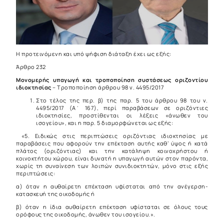
Η προτεινόμενη και υπό ψήφιση διάταξη έχει ως εξής:
Άρθρο 232
Μονομερής υπαγωγή και τροποποίηση συστάσεως οριζοντίου
ιδιοκτησίας
– Τροποποίηση άρθρου 98 ν. 4495/2017
Στο τέλος της περ. β) της παρ. 5 του άρθρου 98 του ν.
4495/2017 (Α΄ 167), περί παραβάσεων σε οριζόντιες
ιδιοκτησίες, προστίθενται οι λέξεις «άνωθεν του
ισογείου», και η παρ. 5 διαμορφώνεται ως εξής:
«5. Ειδικώς στις περιπτώσεις οριζόντιας ιδιοκτησίας με
παραβάσεις που αφορούν την επέκταση αυτής καθ’ ύψος ή κατά
πλάτος (οριζόντιας) και την κατάληψη κοινοχρήστου ή
κοινοκτήτου χώρου, είναι δυνατή η υπαγωγή αυτών στον παρόντα,
χωρίς τη συναίνεση των λοιπών συνιδιοκτητών, μόνο στις εξής
περιπτώσεις:
α) όταν η αυθαίρετη επέκταση υφίσταται από την ανέγερση-
κατασκευή της οικοδομής ή
β) όταν η ίδια αυθαίρετη επέκταση υφίσταται σε όλους τους
ορόφους της οικοδομής, άνωθεν του ισογείου.».