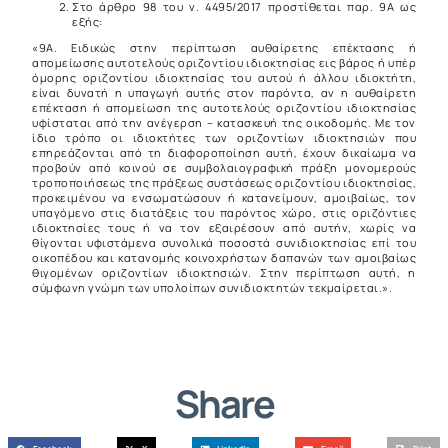
Στο άρθρο 98 του ν. 4495/2017 προστίθεται παρ. 9Α ως
εξής:
«9Α. Ειδικώς στην περίπτωση αυθαίρετης επέκτασης ή
απομείωσης αυτοτελούς οριζοντίου ιδιοκτησίας εις βάρος ή υπέρ
όμορης οριζοντίου ιδιοκτησίας του αυτού ή άλλου ιδιοκτήτη,
είναι δυνατή η υπαγωγή αυτής στον παρόντα, αν η αυθαίρετη
επέκταση ή απομείωση της αυτοτελούς οριζοντίου ιδιοκτησίας
υφίσταται από την ανέγερση – κατασκευή της οικοδομής. Με τον
ίδιο τρόπο οι ιδιοκτήτες των οριζοντίων ιδιοκτησιών που
επηρεάζονται από τη διαφοροποίηση αυτή, έχουν δικαίωμα να
προβούν από κοινού σε συμβολαιογραφική πράξη μονομερούς
τροποποιήσεως της πράξεως συστάσεως οριζοντίου ιδιοκτησίας,
προκειμένου να ενσωματώσουν ή κατανείμουν, αμοιβαίως, τον
υπαγόμενο στις διατάξεις του παρόντος χώρο, στις οριζόντιες
ιδιοκτησίες τους ή να τον εξαιρέσουν από αυτήν, χωρίς να
θίγονται υφιστάμενα συνολικά ποσοστά συνιδιοκτησίας επί του
οικοπέδου και κατανομής κοινοχρήστων δαπανών των αμοιβαίως
θιγομένων οριζοντίων ιδιοκτησιών. Στην περίπτωση αυτή, η
σύμφωνη γνώμη των υπολοίπων συνιδιοκτητών τεκμαίρεται.».
Share