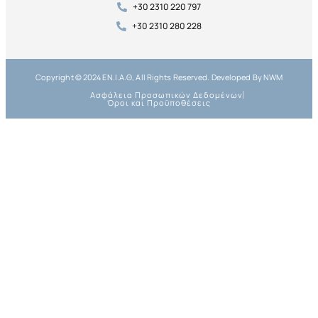
+30 2310 220 797
+30 2310 280 228
Copyright © 2024 ΕΝ.Ι.Α.Θ, All Rights Reserved. Developed By NWM
Ασφάλεια Προσωπικών Δεδομένων
Όροι και Προϋποθέσεις