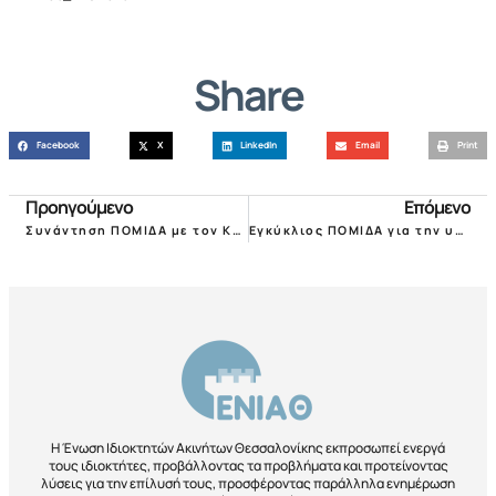
Share
Facebook
X
LinkedIn
Email
Print
Προηγούμενο
Επόμενο
Συνάντηση ΠΟΜΙΔΑ με τον Κυριάκο Πιερρακάκη για τη φορολογία ακινήτων
Εγκύκλιος ΠΟΜΙΔΑ για την υποχρεωτική τραπεζική καταβολή των ενοικίων
Η Ένωση Ιδιοκτητών Ακινήτων Θεσσαλονίκης εκπροσωπεί ενεργά
τους ιδιοκτήτες, προβάλλοντας τα προβλήματα και προτείνοντας
λύσεις για την επίλυσή τους, προσφέροντας παράλληλα ενημέρωση