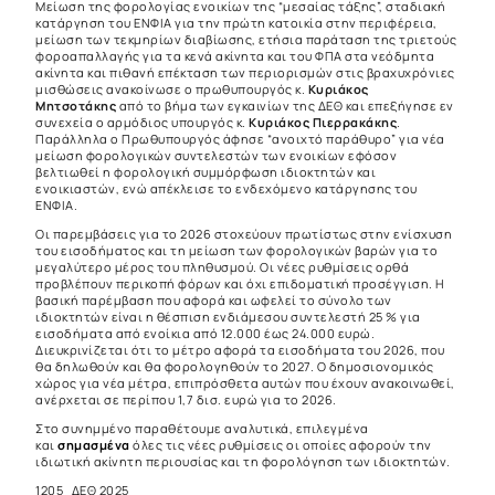
Μείωση της φορολογίας ενοικίων της “μεσαίας τάξης”, σταδιακή
κατάργηση του ΕΝΦΙΑ για την πρώτη κατοικία στην περιφέρεια,
μείωση των τεκμηρίων διαβίωσης, ετήσια παράταση της τριετούς
φοροαπαλλαγής για τα κενά ακίνητα και του ΦΠΑ στα νεόδμητα
ακίνητα και πιθανή επέκταση των περιορισμών στις βραχυχρόνιες
μισθώσεις ανακοίνωσε ο πρωθυπουργός κ.
Κυριάκος
Μητσοτάκης
από το βήμα των εγκαινίων της ΔΕΘ και επεξήγησε εν
συνεχεία ο αρμόδιος υπουργός κ.
Κυριάκος Πιερρακάκης
.
Παράλληλα ο Πρωθυπουργός άφησε “ανοιχτό παράθυρο” για νέα
μείωση φορολογικών συντελεστών των ενοικίων εφόσον
βελτιωθεί η φορολογική συμμόρφωση ιδιοκτητών και
ενοικιαστών, ενώ απέκλεισε το ενδεχόμενο κατάργησης του
ΕΝΦΙΑ.
Οι παρεμβάσεις για το 2026 στοχεύουν πρωτίστως στην ενίσχυση
του εισοδήματος και τη μείωση των φορολογικών βαρών για το
μεγαλύτερο μέρος του πληθυσμού. Οι νέες ρυθμίσεις ορθά
προβλέπουν περικοπή φόρων και όχι επιδοματική προσέγγιση. Η
βασική παρέμβαση που αφορά και ωφελεί το σύνολο των
ιδιοκτητών είναι η θέσπιση ενδιάμεσου συντελεστή 25 % για
εισοδήματα από ενοίκια από 12.000 έως 24.000 ευρώ.
Διευκρινίζεται ότι το μέτρο αφορά τα εισοδήματα του 2026, που
θα δηλωθούν και θα φορολογηθούν το 2027. Ο δημοσιονομικός
χώρος για νέα μέτρα, επιπρόσθετα αυτών που έχουν ανακοινωθεί,
ανέρχεται σε περίπου 1,7 δισ. ευρώ για το 2026.
Στο συνημμένο παραθέτουμε αναλυτικά, επιλεγμένα
και
σημασμένα
όλες τις νέες ρυθμίσεις οι οποίες αφορούν την
ιδιωτική ακίνητη περιουσίας και τη φορολόγηση των ιδιοκτητών.
1205_ΔΕΘ 2025