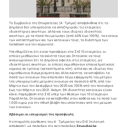
Το Συμβούλιο της Επικρατείας (Α΄Τμήμα) αποφάνθηκε ότι το
Δημόσιο δεν υποχρεούται να αποζημιώσει τις εταιρείες
ιδιοκτήτριες ακινήτων, αλλά και τους ιδιώτες ιδιοκτήτες
ακινήτων, με τα ποσά που μείωσαν (από 40% έως 100%), τα ενοίκια
των καταστημάτων και των κατοικιών τους, το διάστημα των
lockdown για τον κορωνοϊό.
Υπενθυμίζεται ότι είχαν προσφύγει στο ΣτΕ 10 εταιρείες, οι
οποίες μισθώνουν τα ακίνητά τους και ζητούσαν να τους
αναγνωρίσουν ότι το Δημόσιο οφείλει στις εταιρείες, ως
ιδιοκτήτριες ακινήτων, οι οποίες εκμισθώνουν επαγγελματικούς
χώρους σε τρίτους (καταστήματα, κλπ), αλλά και σε ιδιώτες που
εκμισθώνουν διαμερίσματα και άλλα ακίνητα, να καταβάλει τα
ποσά των ενοικίων που απώλεσαν λόγω εφαρμογής του μέτρου
της υποχρεωτικής μείωσης ενοικίων σε ποσοστό 40%, από τον
Μάρτιο έως τον Δεκέμβριο του 2020 και 100% από τον Ιανουάριο
έως τον Μάρτιο του 2021. Ακόμη, 96 ιδιοκτήτες κατοικιών είχαν
κάνει παρέμβαση στο ΣτΕ υπέρ των θέσεων των 10 εταιρειών.
Παράλληλα, ζητούσαν να καταβληθεί στον καθένα και το ποσό των
1.000 ευρώ για την ηθική βλάβη που υπέστησαν από την μείωση
των ενοικίων.
Αβάσιμοι οι ισχυρισμοί της προσφυγής
Η επταμελής σύνθεσης του Α΄ Τμήματος του ΣτΕ (πιλοτική
απόφαση), με πρόεδρο την αντιπρόεδρο
Σπυριδούλα