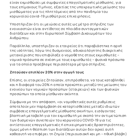
είχαν εκμισθώσει με συμφωνίες επαγγελματικής μίσθωσης, για
τους επίμαχους 11 μήνες, εξαιτίας της υποχρεωτικής μείωσης του
μισθώματος για τις πληττόμενες από την πανδημία του
κορωνοϊού covid-19 μισθώτριες επιχειρήσεις.
Υποστήριζαν ότι οι μειώσεις αυτές ως μέτρο στήριξης των
ενοικιαστών είναι αντίθετες σε πλειάδα συνταγματικών
διατάξεων και στην Ευρωπαϊκή Σύμβαση Δικαιωμάτων του
Ανθρώπου.
Παράλληλα, υποστήριζαν οι εταιρείες ότι παραβιάστηκε η αρχή
της ισότητας, λόγω της δυσμενούς, αδικαιολόγητης διακριτικής
μεταχείρισης που επιφύλαξε ο νομοθέτης στους εκμισθωτές –
νομικά πρόσωπα σε σχέση με τους εκμισθωτές – φυσικά πρόσωπα
για τα οποία προέβλεψε περισσότερα μέτρα στήριξης.
Ζητούσαν επιπλέον 20% στην αγωγή τους
Επίσης, οι εταιρείες ζητούσαν, επιπρόσθετα, να τους καταβληθεί
και η διαφορά του 20% η οποία προκύπτει μεταξύ της μείωσης του
ενοικίου των νομικών προσώπων (εταιρειών) και των φυσικών
προσώπων τα οποία μίσθωναν ακίνητα.
Σύμφωνα με την απόφαση, «οι νομοθετικές αυτές ρυθμίσεις
αποτελούν μεν παρέμβαση σε καταρτισθείσες μεταξύ ιδιωτών
συμβάσεις επαγγελματικής μίσθωσης ακινήτων, εισάγοντας
βλαπτική μεταβολή για τον εκμισθωτή με σκοπό την αντιμετώπιση
των δυσμενών συνεπειών του κορωνοϊού COVID-19 για τις
αντίστοιχες επαγγελματικές ή επιχειρηματικές δραστηριότητες,
όμως μόνη η θέσπιση των διατάξεων αυτών δεν αρκεί αυτή
καθεαυτή να επιφέρει τη ζημία (περιουσιακή και μη – ηθική βλάβη)