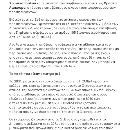
Χρυσικοπούλου
και εισηγητή τον σύμβουλο Επικρατείας
Χρήστο
Λιάκουρα
, απέρριψε ως αβάσιμους όλους τους ισχυρισμούς των
προσφευγόντων.
Ειδικότερα, το ΣτΕ απέρριψε τις αιτήσεις ακύρωσης των
προσφευγόντων, κρίνοντας ότι οι ιδιοκτήτες ακινήτων, μέσω των
Διοικητικών Δικαστηρίων, δεν θεμελιώνουν δικαίωμα καταβολής
αποζημίωσης σύμφωνα με το άρθρο 105 Εισαγωγικού Νόμου του
Αστικού Κώδικα (ΕισΝΑΚ).
Αναλυτικότερα, η απόφαση αναφέρει ότι «η αξίωση κατά του
Δημοσίου για την αποκατάσταση της ζημίας (περιουσιακής και μη
περιουσιακής – ηθικής βλάβης) την οποία οι εταιρείες έχουν
υποστεί, κατά τους ισχυρισμούς τους, από νομοθέτηση, κατά
παράβαση διατάξεων υπέρτερης τυπικής ισχύος, δεν μπορεί να
θεμελιωθεί στο άρθρο 105 του ΕισΝΑΚ».
Τα ποσά που είχαν επιστραφεί
Το 2021, μετά από επίμονα διαβήματα της ΠΟΜΙΔΑ προς την
κυβέρνηση, επιστράφηκε από το υπουργείο Οικονομικών στις
εταιρείες ιδιοκτήτες ακινήτων το 60% των απωλειών που είχαν
από τα μισθώματα το επίμαχο χρονικό διάστημα και στους
ιδιώτες ιδιοκτήτες ακινήτων επιστράφηκε το 80% των
απολεσθέντων μισθωμάτων. Η ΠΟΜΙΔΑ είχε ζητήσει
οι επιστροφές αυτές να είναι αφορολόγητες και ακατάσχετες,
πράγμα που έγινε δεκτό από το Υπουργείο Οικονομικών.
Οι εταιρείες ζητούσαν από το ΣτΕ να αναγνωρισθεί ότι το
Δημόσιο οφείλει να καταβάλει τα ποσά τα οποία αντιστοιχούν στα
μισθώματα που απώλεσαν, ως ιδιοκτήτριες ακινήτων τα οποία