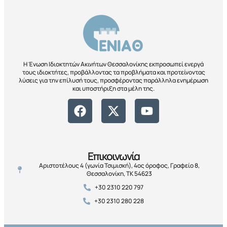
Η Ένωση Ιδιοκτητών Ακινήτων Θεσσαλονίκης εκπροσωπεί ενεργά
τους ιδιοκτήτες, προβάλλοντας τα προβλήματα και προτείνοντας
λύσεις για την επίλυσή τους, προσφέροντας παράλληλα ενημέρωση
και υποστήριξη στα μέλη της.
Επικοινωνία
Αριστοτέλους 4 (γωνία Τσιμισκή), 4ος όροφος, Γραφείο 8,
Θεσσαλονίκη, ΤΚ 54623
+30 2310 220 797
+30 2310 280 228