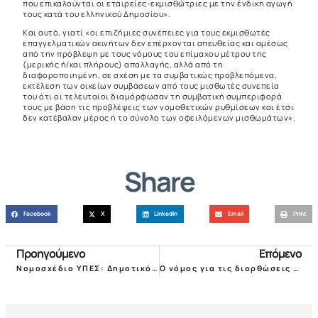
που επικαλούνται οι εταιρείες-εκμισθώτριες με την ένδικη αγωγή
τους κατά του ελληνικού Δημοσίου».
Και αυτό, γιατί «οι επιζήμιες συνέπειες για τους εκμισθωτές
επαγγελματικών ακινήτων δεν επέρχονται απευθείας και αμέσως
από την πρόβλεψη με τους νόμους του επίμαχου μέτρου της
(μερικής ή/και πλήρους) απαλλαγής, αλλά από τη
διαφοροποιημένη, σε σχέση με τα συμβατικώς προβλεπόμενα,
εκτέλεση των οικείων συμβάσεων από τους μισθωτές συνεπεία
του ότι οι τελευταίοι διαμόρφωσαν τη συμβατική συμπεριφορά
τους με βάση τις προβλέψεις των νομοθετικών ρυθμίσεων και έτσι
δεν κατέβαλαν μέρος ή το σύνολο των οφειλόμενων μισθωμάτων».
Share
Facebook
X
LinkedIn
Email
Print
Προηγούμενο
Επόμενο
Νομοσχέδιο ΥΠΕΣ: Δημοτικό τέλος παρεπιδημούντων 0,50 – 0,75% στις μισθώσεις κάτω των 6 μηνών!
Ο νόμος για τις διορθώσεις συμβολαίων και τις μονομερείς τροποποιήσεις οριζοντίων ιδιοκτησιών