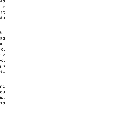
για
την
έες
σία
θεί
αία
και
και
των
ναι
ηρη
δες
νης
ίου
σει
ετά