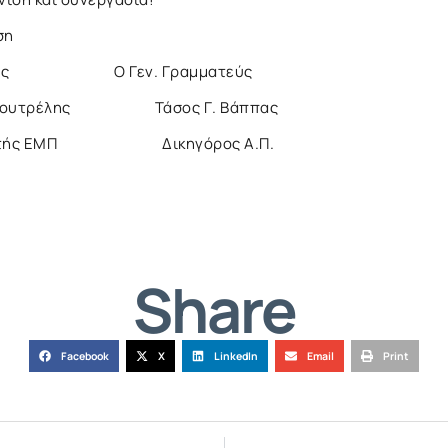
η
Ο Γεν. Γραμματεύς
ουτρέλης Τάσος Γ. Βάππας
ηγητής ΕΜΠ Δικηγόρος Α.Π.
Share
Facebook
X
LinkedIn
Email
Print