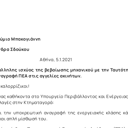
υθύμιο Μπακογιάννη
νδρα Σδούκου
 5.1.2021
άλληλης ισχύος της βεβαίωσης μηχανικού με την Ταυτότ
ναγραφή ΠΕΑ στις αγγελίες ακινήτων.
 καλορρίζικοι!
σας καθήκοντα στο Υπουργείο Περιβάλλοντος και Ενέργειας
λαγές στην Κτηματαγορά:
αι την υποχρεωτική αναγραφή της ενεργειακής κλάσης κ
και απλή μίσθωσή του.