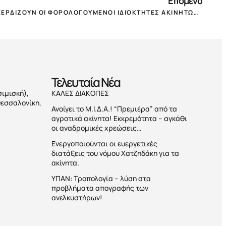
Επόμενο
ΤAXΗΕΑVEN: ΤΙ ΧΑΝΟΥΝ ΚΑΙ ΤΙ ΚΕΡΔΙΖΟΥΝ ΟΙ ΦΟΡΟΛΟΓΟΥΜΕΝΟΙ ΙΔΙΟΚΤΗΤΕΣ ΑΚΙΝΗΤΩΝ ΓΙΑ ΤΟ 2020 & 2021!
Τελευταία Nέα
σιμισκή),
ΚΑΛΕΣ ΔΙΑΚΟΠΕΣ
Θεσσαλονίκη,
Ανοίγει το Μ.Ι.Δ.Α.! “Πρεμιέρα” από τα
αγροτικά ακίνητα! Εκκρεμότητα – αγκάθι
οι αναδρομικές χρεώσεις…
Ενεργοποιούνται οι ευεργετικές
διατάξεις του νόμου Χατζηδάκη για τα
ακίνητα.
ΥΠΑΝ: Τροπολογία – λύση στα
προβλήματα απογραφής των
ανελκυστήρων!