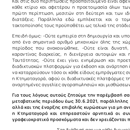
Και στις δύο περιπτώσεις προαπαιτούμενο είναι αφε
κάθε κτίριο και αφετέρου η προετοιμασία όλων τω
πρώτη περίπτωση, μεσιτών στη δεύτερη και των ιδ
διατάξεις. Παράλληλα εδώ εμπλέκεται και ο το
τακτοποίησής τους προϋποθέτει ως τελικό της στάδι
Επειδή όμως: -Ούτε εμπειρία στη δημιουργία και υπ
από ένα σημαντικό αριθμό μηχανικών όλης της χώρ
περίοδος που ανακοινώθηκε, -Ούτε είναι δυνατή,
καραντίνας διαρκείας, η διενέργεια αυτοψιών και
Ταυτότητας, -Ούτε έχει γίνει ενημέρωση και προε
διαδικτυακών πλατφορμών για έκδοση και ανάρτηση 
να καταρρεύσουν τόσο οι κάθε είδους εμπράγματες σ
η Κτηματαγορά, αφού οι διαδικτυακές πλατφόρμες τ
αναρτημένες αγγελίες αγοραπωλησιών και μισθώσεων,
Για τους λόγους αυτούς ζητούμε την παρέμβασή σα
μεταβατικής περιόδου έως 30.6.2021, παράλληλης 
αλλά και της έναρξης επιβολής κυρώσεων για μη αν
η Κτηματαγορά και επηρεαστούν αρνητικά οι συν
γραφειοκρατικά προσκόμματα και δεν χρειάζονται
Στη διάθεσή σας για κάθε διευκρίνιση 