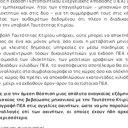
νός η έκδοση Πιστοποιητικού Ενεργειακής Απόδοσης (ΠΕΑ) 
ν εμπλεκομένων, ήτοι των επαγγελματιών – μηχανικών σ
ιοκτητών και στις δύο – για τη συμμόρφωσή τους στις ν
μέας των αυθαιρέτων δεδομένου ότι πλέον η διαδικα
ο την υποβολή Ταυτότητας Κτιρίου.
οβολή Ταυτότητας Κτιρίου υπάρχει, ούτε μπορεί να αποκτη
ας σε ένα και μόνον μήνα, όσο είναι η μεταβατική μηνι
 με κλειστές δημόσιες υπηρεσίες εν μέσω πανδημίας 
 η συγκέντρωση τόσων δικαιολογητικών για έκδοση ΠΕΑ 
τοιμασία των ιδιοκτητών, των μεσιτικών γραφείων και 
δεκάδων χιλιάδων ΠΕΑ, το αναπόφευκτο αποτέλεσμα θα εί
υναλλαγές στα συμβολαιογραφεία της χώρας όσο και ολόκλ
ης χώρας θα πρέπει να αποκαθηλώσουν εκατοντάδες χιλιά
 μέχρι να εκδοθούν άρον-άρον τα αντίστοιχα ΠΕΑ.
ς για την άμεση θέσπιση μιας απόλυτα αναγκαίας εξάμη
ισχύος της βεβαίωσης μηχανικού με την Ταυτότητα Κτιρ
αγραφή ΠΕΑ στις αγγελίες ακινήτων, ώστε να μην παραλύ
αλλαγές επί των ακινήτων, οι οποίες έχουν ήδη αρκ
 περισσότερα.
και συνεργασία!