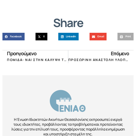
Share
Facebook
X
LinkedIn
Email
Print
Προηγούμενο
Επόμενο
ΠΟΜΙΔΑ: ΝΑΙ ΣΤΗΝ ΚΑΛΥΨΗ ΤΩΝ ΠΛΗΤΤΟΜΕΝΩΝ, ΜΕ ΑΦΟΡΟΛΟΓΗΤΑ ΤΑ ΜΕΙΩΜΕΝΑ ΜΙΣΘΩΜΑΤΑ!
ΠΡΟΣΩΡΙΝΗ ΑΝΑΣΤΟΛΗ ΥΛΟΠΟΙΗΣΗΣ ΤΗΣ ΜΕΤΑΡΡΥΘΜΙΣΗΣ ΤΟΥ ΠΛΑΙΣΙΟΥ ΑΝΤΙΚΕΙΜΕΝΙΚΩΝ ΑΞΙΩΝ!
Η Ένωση Ιδιοκτητών Ακινήτων Θεσσαλονίκης εκπροσωπεί ενεργά
τους ιδιοκτήτες, προβάλλοντας τα προβλήματα και προτείνοντας
λύσεις για την επίλυσή τους, προσφέροντας παράλληλα ενημέρωση
και υποστήριξη στα μέλη της.