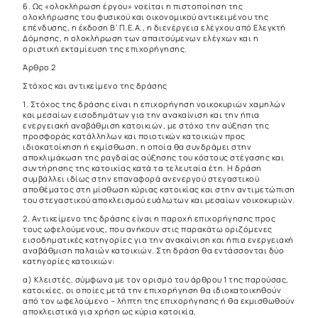
6. Ως «ολοκλήρωση έργου» νοείται η πιστοποίηση της
ολοκλήρωσης του φυσικού και οικονομικού αντικειμένου της
επένδυσης, η έκδοση Β’ Π.Ε.Α., η διενέργεια ελέγχου από Ελεγκτή
Δόμησης, η ολοκλήρωση των απαιτούμενων ελέγχων και η
οριστική εκταμίευση της επιχορήγησης.
Άρθρο 2
Στόχος και αντικείμενο της δράσης
1. Στόχος της δράσης είναι η επιχορήγηση νοικοκυριών χαμηλών
και μεσαίων εισοδημάτων για την ανακαίνιση και την ήπια
ενεργειακή αναβάθμιση κατοικιών, με στόχο την αύξηση της
προσφοράς κατάλληλων και ποιοτικών κατοικιών προς
ιδιοκατοίκηση ή εκμίσθωση, η οποία θα συνδράμει στην
αποκλιμάκωση της ραγδαίας αύξησης του κόστους στέγασης και
συντήρησης της κατοικίας κατά τα τελευταία έτη. Η δράση
συμβάλλει ιδίως στην επαναφορά ανενεργού στεγαστικού
αποθέματος στη μίσθωση κύριας κατοικίας και στην αντιμετώπιση
του στεγαστικού αποκλεισμού ευάλωτων και μεσαίων νοικοκυριών.
2. Αντικείμενο της δράσης είναι η παροχή επιχορήγησης προς
τους ωφελούμενους, που ανήκουν στις παρακάτω οριζόμενες
εισοδηματικές κατηγορίες για την ανακαίνιση και ήπια ενεργειακή
αναβάθμιση παλαιών κατοικιών. Στη δράση θα εντάσσονται δύο
κατηγορίες κατοικιών:
α) Κλειστές, σύμφωνα με τον ορισμό του άρθρου 1 της παρούσας,
κατοικίες, οι οποίες μετά την επιχορήγηση θα ιδιοκατοικηθούν
από τον ωφελούμενο – λήπτη της επιχορήγησης ή θα εκμισθωθούν
αποκλειστικά για χρήση ως κύρια κατοικία,