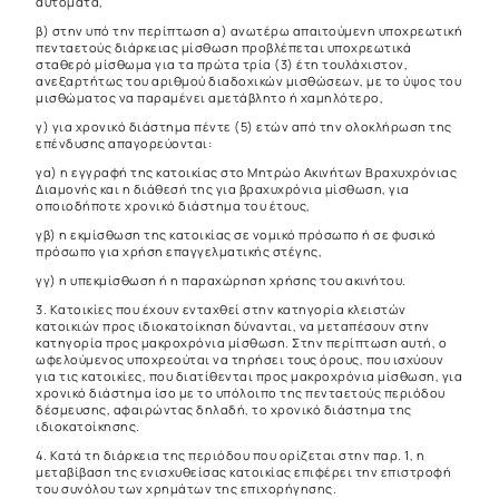
αυτόματα,
β) στην υπό την περίπτωση α) ανωτέρω απαιτούμενη υποχρεωτική
πενταετούς διάρκειας μίσθωση προβλέπεται υποχρεωτικά
σταθερό μίσθωμα για τα πρώτα τρία (3) έτη τουλάχιστον,
ανεξαρτήτως του αριθμού διαδοχικών μισθώσεων, με το ύψος του
μισθώματος να παραμένει αμετάβλητο ή χαμηλότερο,
γ) για χρονικό διάστημα πέντε (5) ετών από την ολοκλήρωση της
επένδυσης απαγορεύονται:
γα) η εγγραφή της κατοικίας στο Μητρώο Ακινήτων Βραχυχρόνιας
Διαμονής και η διάθεσή της για βραχυχρόνια μίσθωση, για
οποιοδήποτε χρονικό διάστημα του έτους,
γβ) η εκμίσθωση της κατοικίας σε νομικό πρόσωπο ή σε φυσικό
πρόσωπο για χρήση επαγγελματικής στέγης,
γγ) η υπεκμίσθωση ή η παραχώρηση χρήσης του ακινήτου.
3. Κατοικίες που έχουν ενταχθεί στην κατηγορία κλειστών
κατοικιών προς ιδιοκατοίκηση δύνανται, να μεταπέσουν στην
κατηγορία προς μακροχρόνια μίσθωση. Στην περίπτωση αυτή, ο
ωφελούμενος υποχρεούται να τηρήσει τους όρους, που ισχύουν
για τις κατοικίες, που διατίθενται προς μακροχρόνια μίσθωση, για
χρονικό διάστημα ίσο με το υπόλοιπο της πενταετούς περιόδου
δέσμευσης, αφαιρώντας δηλαδή, το χρονικό διάστημα της
ιδιοκατοίκησης.
4. Κατά τη διάρκεια της περιόδου που ορίζεται στην παρ. 1, η
μεταβίβαση της ενισχυθείσας κατοικίας επιφέρει την επιστροφή
του συνόλου των χρημάτων της επιχορήγησης.