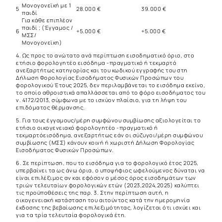
Μονογονεϊκή με 1
5
28.000 €
39.000 €
παιδί
Για κάθε επιπλέον
παιδί ; (Έγγαμος /
6
+5.000 €
+5.000 €
ΜΣΣ/
Μονογονεϊκη)
4. Ως προς το ανώτατο ανά περίπτωση εισοδηματικό όριο, στο
ετήσιο φορολογητέο εισόδημα -πραγματικό ή τεκμαρτό
ανεξαρτήτως κατηγορίας και του κωδικού εγγραφής του στη
Δήλωση Φορολογίας Εισοδήματος Φυσικών Προσώπων του
φορολογικού Έτους 2025, δεν περιλαμβάνεται το εισόδημα εκείνο,
το οποίο αθροιστικά απαλλάσσεται από το φόρο εισοδήματος του
ν. 4172/2013
, σύμφωνα με το ισχύον πλαίσιο, για τη λήψη του
επιδόματος θέρμανσης.
5. Για τους έγγαμους/μέρη συμφώνου συμβίωσης αξιολογείται το
ετήσιο οικογενειακό φορολογητέο -πραγματικό ή
τεκμαρτόεισόδημα, ανεξαρτήτως εάν οι σύζυγοι/μέρη συμφώνου
συμβίωσης (ΜΣΣ) κάνουν κοινή ή χωριστή Δήλωση Φορολογίας
Εισοδήματος Φυσικών Προσώπων.
6. Σε περίπτωση, που το εισόδημα για το φορολογικό έτος 2025,
υπερβαίνει τα ως άνω όρια, ο υποψήφιος ωφελούμενος δύναται να
είναι επιλέξιμος αν και εφόσον ο μέσος όρος εισοδημάτων των
τριών τελευταίων φορολογικών ετών (2023,2024,2025) καλύπτει
τις προϋποθέσεις της παρ. 3. Στην περίπτωση αυτή, η
οικογενειακή κατάσταση του αιτούντος κατά την ημερομηνία
έκδοσης της βεβαίωσης επιλεξιμότητας, λογίζεται ότι ισχύει και
για τα τρία τελευταία φορολογικά έτη.