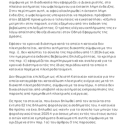
σύμφωνα με τη διαδικασία που εφαρμόζει ο Διαχειριστής, στο
πλαίσιο αιτήματος του ωφελούμενου για έκτακτη λήψη ένδειξης.
Στην περίπτωση αυτή, κι αφού ολοκληρωθεί η έκτακτη λήψη
ένδειξης, ο ωφελούμενος υποχρεούται να παράσχει πρόσβαση
στον ΔΕΔΔΗΕ προκειμένου ο τελευταίος να εγκαταστήσει «έξυπνο
μετρητή» στην παροχή, εντός εξαμήνου από την έκδοση της
βεβαίωσης επιλεξιμότητας. Ο τρόπος ελέγχου εκπλήρωσης της εν
λόγω απαίτησης θα εξειδικευτεί στον Οδηγό Εφαρμογής της
Δράσης.
Εφόσον το χρονικό διάστημα κατά το οποίο η κατοικία δεν
ηλεκτροδοτείται, κατόπιν αιτήματος διακοπής σύμφωνα με την
περ. i), δεν καλύπτει το σύνολο της περιόδου από 1.1.2024 έως και
την ημερομηνία έκδοσης Βεβαίωσης Επιλεξιμότητας, το κριτήριο
της περ. ii) εφαρμόζεται συμπληρωματικά και αναλογικά για το
χρονικό διάστημα εντός της ίδιας περιόδου κατά το οποίο η
κατοικία παρέμενε ηλεκτροδοτούμενη.
Δεν θεωρείται επιλέξιμη ως «Κλειστή Κατοικία» κατοικία για την
οποία καταγράφεται κατανάλωση ηλεκτρικής ενέργειας μετά τη
διακοπή ηλεκτροδότησης, σύμφωνα με τα ανωτέρω, η οποία δεν
δικαιολογείται από υποβολή νέου αιτήματος εκπροσώπησης της
παροχής από προμηθευτή ηλεκτρικής ενέργειας.
Ως προς τα στοιχεία, που έχουν δηλωθεί από τον αιτούντα στο
έντυπο Ε2 της δήλωσης φορολογίας εισοδήματός του, η κατοικία
θα πρέπει να έχει δηλωθεί ως «κενή» για το σύνολο των μηνών του
φορολογικού έτους 2025 ή για όσους μήνες εντός του έτους αυτού
ο αιτών κατείχε εμπράγματο δικαίωμα επί αυτής σύμφωνα με τα
οριζόμενα στην παρ. 1 α) του άρθρου 3 της παρούσας.