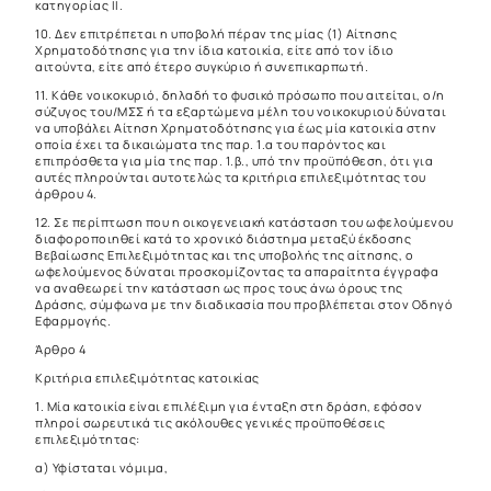
κατηγορίας ΙΙ.
10. Δεν επιτρέπεται η υποβολή πέραν της μίας (1) Αίτησης
Χρηματοδότησης για την ίδια κατοικία, είτε από τον ίδιο
αιτούντα, είτε από έτερο συγκύριο ή συνεπικαρπωτή.
11. Κάθε νοικοκυριό, δηλαδή το φυσικό πρόσωπο που αιτείται, ο/η
σύζυγος του/ΜΣΣ ή τα εξαρτώμενα μέλη του νοικοκυριού δύναται
να υποβάλει Αίτηση Χρηματοδότησης για έως μία κατοικία στην
οποία έχει τα δικαιώματα της παρ. 1.α του παρόντος και
επιπρόσθετα για μία της παρ. 1.β., υπό την προϋπόθεση, ότι για
αυτές πληρούνται αυτοτελώς τα κριτήρια επιλεξιμότητας του
άρθρου 4.
12. Σε περίπτωση που η οικογενειακή κατάσταση του ωφελούμενου
διαφοροποιηθεί κατά το χρονικό διάστημα μεταξύ έκδοσης
Βεβαίωσης Επιλεξιμότητας και της υποβολής της αίτησης, ο
ωφελούμενος δύναται προσκομίζοντας τα απαραίτητα έγγραφα
να αναθεωρεί την κατάσταση ως προς τους άνω όρους της
Δράσης, σύμφωνα με την διαδικασία που προβλέπεται στον Οδηγό
Εφαρμογής.
Άρθρο 4
Κριτήρια επιλεξιμότητας κατοικίας
1. Μία κατοικία είναι επιλέξιμη για ένταξη στη δράση, εφόσον
πληροί σωρευτικά τις ακόλουθες γενικές προϋποθέσεις
επιλεξιμότητας:
α) Υφίσταται νόμιμα,