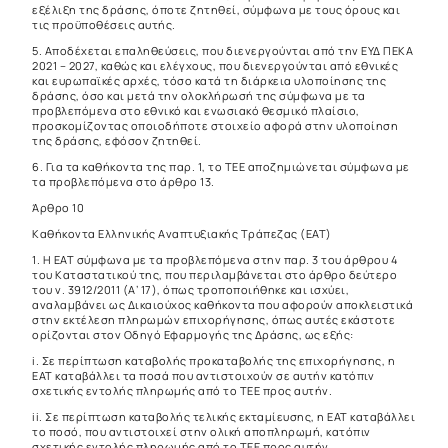
εξέλιξη της δράσης, όποτε ζητηθεί, σύμφωνα με τους όρους και
τις προϋποθέσεις αυτής.
5. Αποδέχεται επαληθεύσεις, που διενεργούνται από την ΕΥΔ ΠΕΚΑ
2021 – 2027, καθώς και ελέγχους, που διενεργούνται από εθνικές
και ευρωπαϊκές αρχές, τόσο κατά τη διάρκεια υλοποίησης της
δράσης, όσο και μετά την ολοκλήρωσή της σύμφωνα με τα
προβλεπόμενα στο εθνικό και ενωσιακό θεσμικό πλαίσιο,
προσκομίζοντας οποιοδήποτε στοιχείο αφορά στην υλοποίηση
της δράσης, εφόσον ζητηθεί.
6. Για τα καθήκοντα της παρ. 1, το ΤΕΕ αποζημιώνεται σύμφωνα με
τα προβλεπόμενα στο άρθρο 13.
Άρθρο 10
Καθήκοντα Ελληνικής Αναπτυξιακής Τράπεζας (ΕΑΤ)
1. Η ΕΑΤ σύμφωνα με τα προβλεπόμενα στην παρ. 3 του άρθρου 4
του Καταστατικού της, που περιλαμβάνεται στο άρθρο δεύτερο
του ν. 3912/2011 (Α’ 17), όπως τροποποιήθηκε και ισχύει,
αναλαμβάνει ως Δικαιούχος καθήκοντα που αφορούν αποκλειστικά
στην εκτέλεση πληρωμών επιχορήγησης, όπως αυτές εκάστοτε
ορίζονται στον Οδηγό Εφαρμογής της Δράσης, ως εξής:
i. Σε περίπτωση καταβολής προκαταβολής της επιχορήγησης, η
ΕΑΤ καταβάλλει τα ποσά που αντιστοιχούν σε αυτήν κατόπιν
σχετικής εντολής πληρωμής από το ΤΕΕ προς αυτήν.
ii. Σε περίπτωση καταβολής τελικής εκταμίευσης, η ΕΑΤ καταβάλλει
το ποσό, που αντιστοιχεί στην ολική αποπληρωμή, κατόπιν
σχετικής εντολής πληρωμής από το ΤΕΕ προς αυτήν.