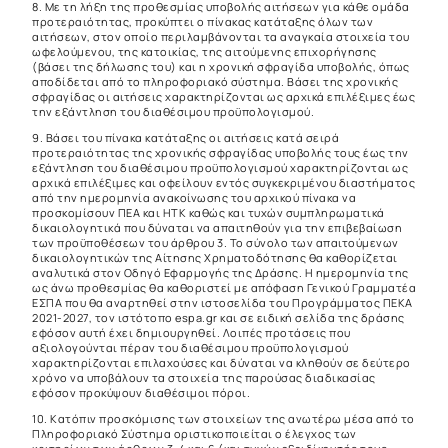
8. Με τη λήξη της προθεσμίας υποβολής αιτήσεων για κάθε ομάδα
προτεραιότητας, προκύπτει ο πίνακας κατάταξης όλων των
αιτήσεων, στον οποίο περιλαμβάνονται τα αναγκαία στοιχεία του
ωφελούμενου, της κατοικίας, της αιτούμενης επιχορήγησης
(βάσει της δήλωσης του) και η χρονική σφραγίδα υποβολής, όπως
αποδίδεται από το πληροφοριακό σύστημα. Βάσει της χρονικής
σφραγίδας οι αιτήσεις χαρακτηρίζονται ως αρχικά επιλέξιμες έως
την εξάντληση του διαθέσιμου προϋπολογισμού.
9. Βάσει του πίνακα κατάταξης οι αιτήσεις κατά σειρά
προτεραιότητας της χρονικής σφραγίδας υποβολής τους έως την
εξάντληση του διαθέσιμου προϋπολογισμού χαρακτηρίζονται ως
αρχικά επιλέξιμες και οφείλουν εντός συγκεκριμένου διαστήματος
από την ημερομηνία ανακοίνωσης του αρχικού πίνακα να
προσκομίσουν ΠΕΑ και ΗΤΚ καθώς και τυχών συμπληρωματικά
δικαιολογητικά που δύναται να απαιτηθούν για την επιβεβαίωση
των προϋποθέσεων του άρθρου 3. Το σύνολο των απαιτούμενων
δικαιολογητικών της Αίτησης Χρηματοδότησης θα καθορίζεται
αναλυτικά στον Οδηγό Εφαρμογής της Δράσης. Η ημερομηνία της
ως άνω προθεσμίας θα καθοριστεί με απόφαση Γενικού Γραμματέα
ΕΣΠΑ που θα αναρτηθεί στην ιστοσελίδα του Προγράμματος ΠΕΚ
Α
2021-2027
, τον ιστότοπο espa.gr και σε ειδική σελίδα της δράσης
εφόσον αυτή έχει δημιουργηθεί. Λοιπές προτάσεις που
αξιολογούνται πέραν του διαθέσιμου προϋπολογισμού
χαρακτηρίζονται επιλαχούσες και δύναται να κληθούν σε δεύτερο
χρόνο να υποβάλουν τα στοιχεία της παρούσας διαδικασίας
εφόσον προκύψουν διαθέσιμοι πόροι.
10. Κατόπιν προσκόμισης των στοιχείων της ανωτέρω μέσα από το
Πληροφοριακό Σύστημα οριστικοποιείται ο έλεγχος των