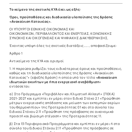
Το κείμενο της σχετικής ΚΥΑ έχει ως εξής:
Όροι, προϋποθέσεις και διαδικασία υλοποίησης της δράσης
«Ανακαίνιση Κατοικίας».
ΟΙ ΥΠΟΥΡΓΟΙ ΕΘΝΙΚΗΣ ΟΙΚΟΝΟΜΙΑΣ ΚΑΙ
ΟΙΚΟΝΟΜΙΚΩΝ, ΠΕΡΙΒΑΛΛΟΝΤΟΣ ΚΑΙ ΕΝΕΡΓΕΙΑΣ, ΚΟΙΝΩΝΙΚΗΣ
ΣΥΝΟΧΗΣ ΚΑΙ ΟΙΚΟΓΕΝΕΙΑΣ KAI ΨΗΦΙΑΚΗΣ ΔΙΑΚΥΒΕΡΝΗΣΗΣ,
Έχοντας υπόψη όλες τις σχετικές διατάξεις……., αποφασίζουμε:
Άρθρο 1
Αντικείμενο της ΚΥΑ και ορισμοί
1. Η παρούσα ρυθμίζει τους ειδικότερους όρους και προϋποθέσεις,
καθώς και τη διαδικασία υλοποίησης της δράσης «Ανακαίνιση
Κατοικίας”» (εφεξής δράση) η οποία υπό τον τίτλο
«Ανακαίνιση
ιδιωτικών ακινήτων με ήπια ενεργειακή αναβάθμιση
»
εντάσσεται:
α) Στο Πρόγραμμα «Περιβάλλον και Κλιματική Αλλαγή» (ΠΕΚΑ)
2021-2027 και εμπίπτει εν μέρει στον Ειδικό Στόχο 2.1 «Προώθηση
μέτρων ενεργειακής απόδοσης και μείωση των εκπομπών αερίων
του θερμοκηπίου» της Προτεραιότητας 01 και στο σύνολο του
Ειδικού Στόχου 2.11 «Προώθηση της πρόσβασης σε οικονομικά
προσιτή και βιώσιμη στέγαση» της Προτεραιότητας 11.
β) Στα 13 Περιφερειακά Προγράμματα και εμπίπτει εν μέρει ή στο
σύνολο του Ειδικού Στόχου 2.11 «Προώθηση της πρόσβασης σε