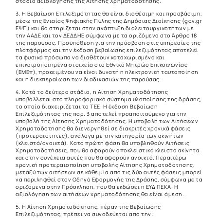
στάδιο αξιολόγησης της Αίτησης Χρηματοδότησης.
3. Η Βεβαίωση Επιλεξιμότητας θα είναι διαθέσιμη και προσβάσιμη,
μέσω της Ενιαίας Ψηφιακής Πύλης της Δημόσιας Διοίκησης (gov.gr
ΕΨΠ) και θα στηρίζεται στην ανάπτυξη διαλειτουργικοτήτων με
την ΑΑΔΕ και τον ΔΕΔΔΗΕ σύμφωνα με τα οριζόμενα στο Άρθρο 18
της παρούσας. Προϋπόθεση για την πρόσβαση στις υπηρεσίες της
πλατφόρμας και την έκδοση βεβαίωσης επιλεξιμότητας αποτελεί
τα φυσικά πρόσωπα να διαθέτουν καταχωρισμένα και
επικαιροποιημένα στοιχεία στο Εθνικό Μητρώο Επικοινωνίας
(ΕΜΕπ), προκειμένου να είναι δυνατή η ηλεκτρονική ταυτοποίηση
και η διεκπεραίωση των διαδικασιών της παρούσας.
4. Κατά το δεύτερο στάδιο, η Αίτηση Χρηματοδότησης
υποβάλλεται στο πληροφοριακό σύστημα υλοποίησης της δράσης,
το οποίο διαχειρίζεται το ΤΕΕ. Η έκδοση Βεβαίωση
Επιλεξιμότητας της παρ. 3 αποτελεί προαπαιτούμενο για την
υποβολή της Αίτησης Χρηματοδότησης. Η υποβολή των Αιτήσεων
Χρηματοδότησης θα διενεργηθεί σε διακριτές χρονικά φάσεις
(προτεραιότητες), ανάλογα με την κατηγορία των ακινήτων
(κλειστά/ανοικτά). Κατά πρώτη φάση θα υποβληθούν Αιτήσεις
Χρηματοδοτήσεις, που θα αφορούν αποκλειστικά κλειστά ακίνητα
και στην συνέχεια αυτές που θα αφορούν ανοικτά. Περαιτέρω
χρονική προτεραιοποίηση υποβολής Αίτησης Χρηματοδότησης,
μεταξύ των αιτήσεων σε κάθε μία από τις δύο αυτές φάσεις μπορεί
να περιληφθεί στον Οδηγό Εφαρμογής της Δράσης, σύμφωνα με τα
οριζόμενα στην Πρόσκληση, που θα εκδώσει η ΕΥΔ ΠΕΚΑ. Η
αξιολόγηση των αιτήσεων χρηματοδότησης θα είναι άμεση.
5. Η Aίτηση Χρηματοδότησης, πέραν της Βεβαίωσης
Επιλεξιμότητας, πρέπει να συνοδεύεται από την: