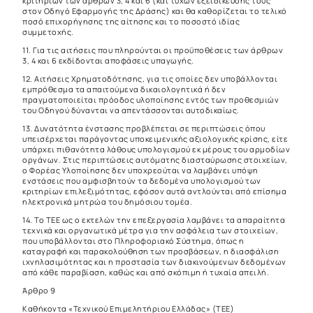
κριτηρίων των άρθρων 3, 4 και 6 (και τυχών εξειδίκευσής τους
στον Οδηγό Εφαρμογής της Δράσης) και θα καθορίζεται το τελικό
ποσό επιχορήγησης της αίτησης και το ποσοστό ιδίας
συμμετοχής.
11. Για τις αιτήσεις που πληρούνται οι προϋποθέσεις των άρθρων
3, 4 και 6 εκδίδονται αποφάσεις υπαγωγής.
12. Αιτήσεις Χρηματοδότησης, για τις οποίες δεν υποβάλλονται
εμπρόθεσμα τα απαιτούμενα δικαιολογητικά ή δεν
πραγματοποιείται πρόοδος υλοποίησης εντός των προθεσμιών
του Οδηγού δύνανται να απεντάσσονται αυτοδικαίως.
13. Δυνατότητα ένστασης προβλέπεται σε περιπτώσεις όπου
υπεισέρχεται παράγοντας υποκειμενικής αξιολογικής κρίσης, είτε
υπάρχει πιθανότητα λάθους υπολογισμού εκ μέρους του αρμοδίων
οργάνων. Στις περιπτώσεις αυτόματης διασταύρωσης στοιχείων,
ο Φορέας Υλοποίησης δεν υποχρεούται να λαμβάνει υπόψη
ενστάσεις που αμφισβητούν τα δεδομένα υπολογισμού των
κριτηρίων επιλεξιμότητας, εφόσον αυτά αντλούνται από επίσημα
ηλεκτρονικά μητρώα του δημόσιου τομέα.
14. Το ΤΕΕ ως ο εκτελών την επεξεργασία λαμβάνει τα απαραίτητα
τεχνικά και οργανωτικά μέτρα για την ασφάλεια των στοιχείων,
που υποβάλλονται στο Πληροφοριακό Σύστημα, όπως η
καταγραφή και παρακολούθηση των προσβάσεων, η διασφάλιση
ιχνηλασιμότητας και η προστασία των διακινούμενων δεδομένων
από κάθε παραβίαση, καθώς και από σκόπιμη ή τυχαία απειλή.
Άρθρο 9
Καθήκοντα «Τεχνικού Επιμελητήριου Ελλάδας» (ΤΕΕ)