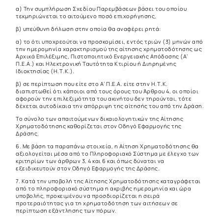
α) Την συμπλήρωση Σχεδίου Παρεμβάσεων βάσει του οποίου
τεκμηριώνεται το αιτούμενο ποσό επιχορήγησης,
β) υπεύθυνη δήλωση στην οποία θα αναφέρει ρητά:
α) το ότι υποχρεούται να προσκομίσει, εντός τριών (3) μηνών από
την ημερομηνία χαρακτηρισμού της αίτησης χρηματοδότησης ως
Αρχικά Επιλέξιμης, Πιστοποιητικό Ενεργειακής Απόδοσης (Α’
Π.Ε.Α.) και Ηλεκτρονική Ταυτότητα Κτιρίου ή Διηρημένης
Ιδιοκτησίας (Η.Τ.Κ.).
β) σε περίπτωση που είτε στο Α’ Π.Ε.Α. είτε στην Η.Τ.Κ.
διαπιστωθεί ότι κάποιοι από τους όρους του Άρθρου 4, οι οποίοι
αφορούν την επιλεξιμότητα του ακινήτου δεν τηρούνται, τότε
δέχεται αυτοδίκαια την απόρριψη της αίτησής του από την Δράση.
Το σύνολο των απαιτούμενων δικαιολογητικών της Αίτησης
Χρηματοδότησης καθορίζεται στον Οδηγό Εφαρμογής της
Δράσης.
6. Με βάση τα παραπάνω στοιχεία, η Αίτηση Χρηματοδότησης θα
αξιολογείται μέσα από το Πληροφοριακό Σύστημα με έλεγχο των
κριτηρίων των άρθρων 3, 4 και 6 και όπως δύναται να
εξειδικευτούν στον Οδηγό Εφαρμογής της Δράσης.
7. Κατά την υποβολή της Αίτησης Χρηματοδότησης καταγράφεται
από το πληροφοριακό σύστημα η ακριβής ημερομηνία και ώρα
υποβολής, προκειμένου να προσδιορίζεται η σειρά
προτεραιότητας για τη χρηματοδότηση των αιτήσεων σε
περίπτωση εξάντλησης των πόρων.