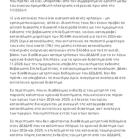
που πρέπει να έχει υποβληθεί από τον συμβεβλημένο χρήστη μέσω
του οικείου προμηθευτή ηλεκτρικής ενέργειας πριν από την
1/1/2024 ή
ii) για κατοικίες που είναι ουσιαστικά κενές χρήσεων – μη
χρησιμοποιούμενες, αλλά οι ιδιοκτήτες τους δεν έχουν προβεί σε
αίτηση διακοπής ή διακοπή ηλεκτροδότησης ως την ημερομηνία
έκδοσης της βεβαίωσης επιλεξιμότητας, να έχει καταγραφεί
κατανάλωση μικρότερη των 50 kWh συνολικά για τα έτη 2024 και
2025 (όριο κατανάλωσης, που αντιστοιχεί σε ποσοστό μικρότερο
του ενός τοις εκατό (1%) της μέσης ετήσιας κατανάλωσης
ηλεκτρικής ενέργειας κατοικιών στην Ελλάδα για τα έτη αυτά),
βάσει των διαθέσιμων καταμετρήσεων του ΔΕΔΔΗΕ για το εν λόγω
χρονικό διάστημα. Επιπλέον, για το χρονικό διάστημα από την
1.1.2026 έως την ημερομηνία υποβολής του αιτήματος έκδοσης
Βεβαίωσης Επιλεξιμότητας, η καταγεγραμμένη κατανάλωση, βάσει
των διαθέσιμων μετρητικών δεδομένων του ΔΕΔΔΗΕ, δεν θα
πρέπει να υπερβαίνει το ανωτέρω όριο, αναγόμενο αναλογικά στο
αντίστοιχο χρονικό διάστημα.
Σε περίπτωση, που οι διαθέσιμες ενδείξεις του μετρητή της
παροχής καλύπτουν χρονικά διαστήματα, που εκτείνονται πέραν
των ορίων των ετών 2024 και 2025, ο έλεγχος του ορίου
κατανάλωσης διενεργείται με αναγωγή της καταγραφείσας
κατανάλωσης στο αντίστοιχο χρονικό διάστημα, κατ’ αναλογία
των ημερών, που εμπίπτουν εντός των ετών αυτών.
Σε περίπτωση που δεν υφίστανται διαθέσιμα μετρητικά δεδομένα
στον ΔΕΔΔΗΕ που να καλύπτουν πλήρως το χρονικό διάστημα των
ετών 2024 και 2025, η επιλεξιμότητα της κατοικίας τεκμηριώνεται
κατόπιν λήψης έκτακτης ένδειξης του μετρητή από τον ΔΕΔΔΗΕ,