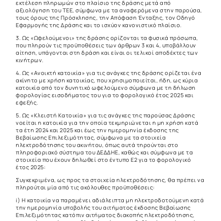
εκτέλεση πληρωμών στο πλαίσιο της δράσης μετά από
αξιολόγηση του ΤΕΕ, σύμφωνα με τα αναφερόμενα στην παρούσα,
τους όρους της Πρόσκλησης, την Απόφαση Ένταξης, τον Οδηγό
Εφαρμογής της Δράσης και το ισχύον κανονιστικό πλαίσιο.
3. Ως «Ωφελούμενοι» της δράσης ορίζονται τα φυσικά πρόσωπα,
που πληρούν τις προϋποθέσεις των άρθρων 3 και 4, υποβάλλουν
αίτηση, υπάγονται στη δράση και είναι οι τελικοί αποδέκτες των
κινήτρων.
4. Ως «Ανοικτή κατοικία» για τις ανάγκες της δράσης ορίζεται ένα
ακίνητο με χρήση κατοικίας, που χρησιμοποιείται, ήδη, ως κύρια
κατοικία από τον δυνητικό ωφελούμενο σύμφωνα με τη δήλωση
φορολογίας εισοδήματος του για το φορολογικό έτος 2025 και
εφεξής.
5. Ως «Κλειστή Κατοικία» για τις ανάγκες της παρούσας Δράσης
νοείται η κατοικία για την οποία τεκμηριώνεται η μη χρήση κατά
τα έτη 2024 και 2025 και έως την ημερομηνία έκδοσης της
Βεβαίωσης Επιλεξιμότητας, σύμφωνα με τα στοιχεία
ηλεκτροδότησης του ακινήτου, όπως αυτά τηρούνται στο
πληροφοριακό σύστημα του ΔΕΔΔΗΕ, καθώς και σύμφωνα με τα
στοιχεία που έχουν δηλωθεί στο έντυπο Ε2 για το φορολογικό
έτος 2025:
Συγκεκριμένα, ως προς τα στοιχεία ηλεκτροδότησης, θα πρέπει να
πληρούται μία από τις ακόλουθες προϋποθέσεις:
i) Η κατοικία να παραμένει αδιάλειπτα μη ηλεκτροδοτούμενη κατά
την ημερομηνία υποβολής του αιτήματος έκδοσης Βεβαίωσης
Επιλεξιμότητας κατόπιν αιτήματος διακοπής ηλεκτροδότησης,