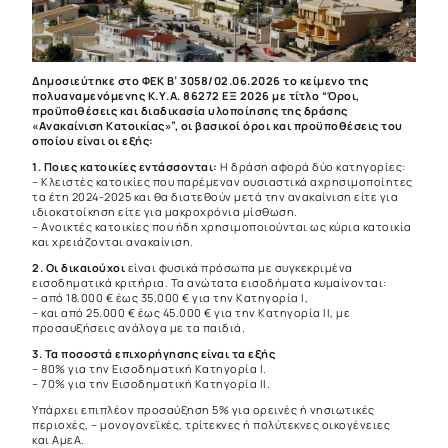
Δημοσιεύτηκε στο ΦΕΚ B’ 3058/02.06.2026 το κείμενο της
πολυαναμενόμενης Κ.Υ.Α. 86272 ΕΞ 2026 με τίτλο “Όροι,
προϋποθέσεις και διαδικασία υλοποίησης της δράσης
«Ανακαίνιση Κατοικίας»”, οι βασικοί όροι και προϋποθέσεις του
οποίου είναι οι εξής:
1. Ποιες κατοικίες εντάσσονται:
Η δράση αφορά δύο κατηγορίες:
– Κλειστές κατοικίες που παρέμεναν ουσιαστικά αχρησιμοποίητες
τα έτη 2024-2025 και θα διατεθούν μετά την ανακαίνιση είτε για
ιδιοκατοίκηση είτε για μακροχρόνια μίσθωση.
– Ανοικτές κατοικίες που ήδη χρησιμοποιούνται ως κύρια κατοικία
και χρειάζονται ανακαίνιση.
2. Οι δικαιούχοι
είναι φυσικά πρόσωπα με συγκεκριμένα
εισοδηματικά κριτήρια. Τα ανώτατα εισοδήματα κυμαίνονται:
– από 18.000 € έως 35.000 € για την Κατηγορία Ι,
– και από 25.000 € έως 45.000 € για την Κατηγορία ΙΙ, με
προσαυξήσεις ανάλογα με τα παιδιά.
3. Τα ποσοστά επιχορήγησης είναι τα εξής
– 80% για την Εισοδηματική Κατηγορία Ι.
– 70% για την Εισοδηματική Κατηγορία ΙΙ.
Υπάρχει επιπλέον προσαύξηση 5% για ορεινές ή νησιωτικές
περιοχές, – μονογονεϊκές, τρίτεκνες ή πολύτεκνες οικογένειες
και ΑμεΑ.