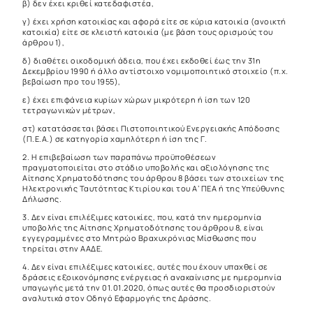
β) δεν έχει κριθεί κατεδαφιστέα,
γ) έχει χρήση κατοικίας και αφορά είτε σε κύρια κατοικία (ανοικτή
κατοικία) είτε σε κλειστή κατοικία (με βάση τους ορισμούς του
άρθρου 1),
δ) διαθέτει οικοδομική άδεια, που έχει εκδοθεί έως την 31η
Δεκεμβρίου 1990 ή άλλο αντίστοιχο νομιμοποιητικό στοιχείο (π.χ.
βεβαίωση προ του 1955),
ε) έχει επιφάνεια κυρίων χώρων μικρότερη ή ίση των 120
τετραγωνικών μέτρων,
στ) κατατάσσεται βάσει Πιστοποιητικού Ενεργειακής Απόδοσης
(Π.Ε.Α.) σε κατηγορία χαμηλότερη ή ίση της Γ.
2. Η επιβεβαίωση των παραπάνω προϋποθέσεων
πραγματοποιείται στο στάδιο υποβολής και αξιολόγησης της
Αίτησης Χρηματοδότησης του άρθρου 8 βάσει των στοιχείων της
Ηλεκτρονικής Ταυτότητας Κτιρίου και του Α’ ΠΕΑ ή της Υπεύθυνης
Δήλωσης.
3. Δεν είναι επιλέξιμες κατοικίες, που, κατά την ημερομηνία
υποβολής της Αίτησης Χρηματοδότησης του άρθρου 8, είναι
εγγεγραμμένες στο Μητρώο Βραχυχρόνιας Μίσθωσης που
τηρείται στην ΑΑΔΕ.
4. Δεν είναι επιλέξιμες κατοικίες, αυτές που έχουν υπαχθεί σε
δράσεις εξοικονόμησης ενέργειας ή ανακαίνισης με ημερομηνία
υπαγωγής μετά την 01.01.2020, όπως αυτές θα προσδιοριστούν
αναλυτικά στον Οδηγό Εφαρμογής της Δράσης.