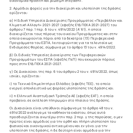
οικονομικά προσιτή και βιώσιμη στέγαση».
2. Αρμόδιοι φορείς για την διαχείριση και υλοποίηση της δράσης
ορίζονται:
α) Η Ειδική Υπηρεσία Διαχείρισης Προγράμματος «Περιβάλλον και
Κλιματική Αλλαγή» 2021-2027 (εφεξής ΕΥΔ ΠΕΚΑ 2021-2027) του
άρθρου 7 παρ. 1 περ. δ του ν. 4914/2022 (Α’ 61), η οποία
διαχειρίζεται τους πόρους του οικείου Προγράμματος και στην
οποία εκχωρούνται πόροι από τα δεκατρία (13) Περιφερειακά
Προγράμματα του ΕΣΠΑ, λειτουργώντας για τα τελευταία ως
Ενδιάμεσος Φορέας, σύμφωνα με το άρθρο 13 του ν. 4914/2022.
β) Οι Ειδικές Υπηρεσίες Διαχείρισης των Περιφερειακών
Προγραμμάτων του ΕΣΠΑ (εφεξής ΠεΠ) που εκχωρούν πόρους
προς στην ΕΥΔ ΠΕΚΑ 2021-2027.
γ) Ως Δικαιούχοι της παρ. 6 του άρθρου 2 του ν. 4914/2022, όπως
ισχύει, ορίζονται:
i) το Τεχνικό Επιμελητήριο Ελλάδος (εφεξής ΤΕΕ), το οποίο
ενεργεί αποκλειστικά ως φορέας υλοποίησης της δράσης και
ii) η Ελληνική Αναπτυξιακή Τράπεζα ΑΕ (εφεξής ΕΑΤ), η οποία
προβαίνει σε εκτέλεση πληρωμών στο πλαίσιο της δράσης.
Οι Δικαιούχοι είναι υπεύθυνοι σύμφωνα με το άρθρο 48 του ν.
4914/2022 ανάλογα με τα καθήκοντα εκάστου, όπως αυτά
προσδιορίζονται ανωτέρω στην παρ. 2 περ. γ της παρούσας, ο μεν
πρώτος είναι αρμόδιος για την ορθή και πλήρη υλοποίηση του
φυσικού και οικονομικού αντικειμένου και εν γένει για την
υλοποίηση της δράσης, η δε δεύτερη είναι αρμόδια για την