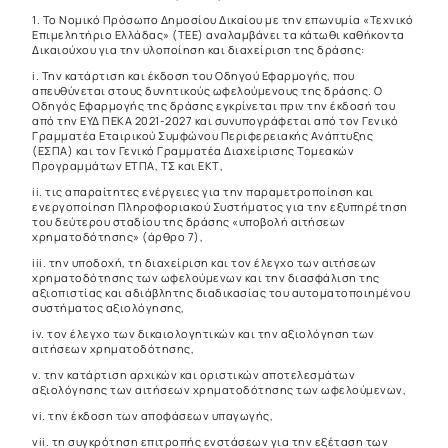
1. Το Νομικό Πρόσωπο Δημοσίου Δικαίου με την επωνυμία «Τεχνικό
Επιμελητήριο Ελλάδας» (ΤΕΕ) αναλαμβάνει τα κάτωθι καθήκοντα
Δικαιούχου για την υλοποίηση και διαχείριση της δράσης:
i. Την κατάρτιση και έκδοση του Οδηγού Εφαρμογής, που
απευθύνεται στους δυνητικούς ωφελούμενους της δράσης. Ο
Οδηγός Εφαρμογής της δράσης εγκρίνεται πριν την έκδοσή του
από την ΕΥΔ ΠΕΚΑ 2021-2027 και συνυπογράφεται από τον Γενικό
Γραμματέα Εταιρικού Συμφώνου Περιφερειακής Ανάπτυξης
(ΕΣΠΑ) και τον Γενικό Γραμματέα Διαχείρισης Τομεακών
Προγραμμάτων ΕΤΠΑ, ΤΣ και ΕΚΤ,
ii. τις απαραίτητες ενέργειες για την παραμετροποίηση και
ενεργοποίηση Πληροφοριακού Συστήματος για την εξυπηρέτηση
του δεύτερου σταδίου της δράσης «υποβολή αιτήσεων
χρηματοδότησης» (άρθρο 7),
iii. την υποδοχή, τη διαχείριση και τον έλεγχο των αιτήσεων
χρηματοδότησης των ωφελούμενων και την διασφάλιση της
αξιοπιστίας και αδιάβλητης διαδικασίας του αυτοματοποιημένου
συστήματος αξιολόγησης,
iv. τον έλεγχο των δικαιολογητικών και την αξιολόγηση των
αιτήσεων χρηματοδότησης,
v. την κατάρτιση αρχικών και οριστικών αποτελεσμάτων
αξιολόγησης των αιτήσεων χρηματοδότησης των ωφελούμενων,
vi. την έκδοση των αποφάσεων υπαγωγής,
vii. τη συγκρότηση επιτροπής ενστάσεων για την εξέταση των