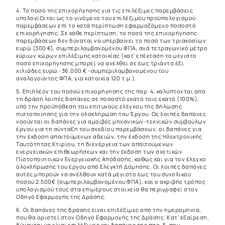
4. Το ποσό της επιχορήγησης για τις επιλέξιμες παρεμβάσεις
υπολογίζεται ως το γινόμενο του επιλέξιμου προϋπολογισμού
παρεμβάσεων επί το κατά περίπτωση εφαρμοζόμενο ποσοστό
επιχορήγησης. Σε κάθε περίπτωση, το ποσό της επιχορήγησης
παρεμβάσεων δεν δύναται να υπερβαίνει το ποσό των τριακοσίων
ευρώ (300 €), συμπεριλαμβανομένου ΦΠΑ, ανά τετραγωνικό μέτρο
κύριων χώρων επιλέξιμης κατοικίας (κατ’ επέκταση το μέγιστο
ποσό επιχορήγησης μπορεί να ανέλθει σε έως τριάντα έξι
χιλιάδες ευρώ -36.000 € -συμπεριλαμβανομένου του
αναλογούντος ΦΠΑ, για κατοικία 120 τ.μ.).
5. Επιπλέον του ποσού επιχορήγησης της παρ. 4, καλύπτονται από
τη δράση λοιπές δαπάνες σε ποσοστό εκατό τοις εκατό (100%),
υπό την προϋπόθεση του επιτυχούς ελέγχου της δήλωσης
πιστοποίησης για την ολοκλήρωση του Έργου. Ως λοιπές δαπάνες
νοούνται οι δαπάνες για αμοιβές μηχανικών-τεχνικών συμβούλων
έργου για τη σύνταξη του σχεδίου παρεμβάσεων, οι δαπάνες για
την έκδοση απαιτούμενων αδειών, την έκδοση της Ηλεκτρονικής
Ταυτότητας Κτιρίου, τη διενέργεια των απαιτούμενων
ενεργειακών επιθεωρήσεων και την έκδοση των σχετικών
Πιστοποιητικών Ενεργειακής Απόδοσης, καθώς και για τον έλεγχο
ολοκλήρωσης του έργου από Ελεγκτή Δόμησης. Οι λοιπές δαπάνες
αυτές μπορούν να ανέλθουν κατά μέγιστο έως του συνολικού
ποσού 2.500€ (συμπεριλαμβανομένου ΦΠΑ), και ο ακριβής τρόπος
υπολογισμού τους στα επιμέρους στοιχεία θα περιγραφεί στον
Οδηγό Εφαρμογής της Δράσης.
6. Οι δαπάνες της δράσης είναι επιλέξιμες από την ημερομηνία,
που θα οριστεί στον Οδηγό Εφαρμογής της Δράσης. Κατ’ εξαίρεση,
δύνανται να είναι επιλέξιμες και δαπάνες της παρ. 5, που