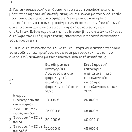
1).
2. Για την συμμετοχή στη δράση απαιτείται η υποβολή αίτησης,
μέσω πληροφοριακού συστήματος και σύμφωνα με την διαδικασία
που προσδιορίζεται στο άρθρο 8. Σε περίπτωση ύπαρξης
περισσότερων κατόχων εμπράγματων δικαιωμάτων (συγκύριων ή
συνεπικαρπωτών), απαιτείται η παροχή συναίνεσης των
υπολοίπων. Ειδικότερα για την περίπτωση β) αν ο αιτών κατέχει το
δικαίωμα της ψιλής κυριότητας, απαιτείται η παροχή συναίνεσης
του επικαρπωτή.
3. Τα φυσικά πρόσωπα που δύναται να υποβάλουν αίτηση πληρούν
τα εισοδηματικά κριτήρια, που αναφέρονται στον πίνακα που
ακολουθεί, ανάλογα με την οικογενειακή κατάστασή τους:
Εισοδηματική
Εισοδηματική
κατηγορία Ι
κατηγορία ΙΙ
Ανώτατο ετήσιο
Ανώτατο ετήσιο
φορολογητέο
φορολογητέο
Α/
εισόδημα
εισόδημα
Α
φορολογικού έτους
φορολογικού έτους
2025
2025
Άγαμος
1
(μονοπρόσωπο
18.000 €
25.000 €
νοικοκυριό)
Έγγαμος / ΜΣΣ
2
25.000 €
35.000 €
χωρίς παιδιά
Έγγαμος / ΜΣΣ με 1
3
30.000 €
40.000 €
παιδί
Έγγαμος / ΜΣΣ με 2
4
35.000 €
45.000 €
παιδιά ή