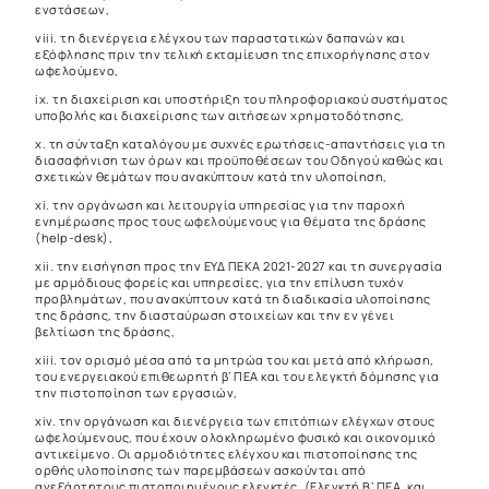
ενστάσεων,
viii. τη διενέργεια ελέγχου των παραστατικών δαπανών και
εξόφλησης πριν την τελική εκταμίευση της επιχορήγησης στον
ωφελούμενο,
ix. τη διαχείριση και υποστήριξη του πληροφοριακού συστήματος
υποβολής και διαχείρισης των αιτήσεων χρηματοδότησης,
x. τη σύνταξη καταλόγου με συχνές ερωτήσεις-απαντήσεις για τη
διασαφήνιση των όρων και προϋποθέσεων του Οδηγού καθώς και
σχετικών θεμάτων που ανακύπτουν κατά την υλοποίηση,
xi. την οργάνωση και λειτουργία υπηρεσίας για την παροχή
ενημέρωσης προς τους ωφελούμενους για θέματα της δράσης
(help-desk),
xii. την εισήγηση προς την ΕΥΔ ΠΕΚΑ 2021-2027 και τη συνεργασία
με αρμόδιους φορείς και υπηρεσίες, για την επίλυση τυχόν
προβλημάτων, που ανακύπτουν κατά τη διαδικασία υλοποίησης
της δράσης, την διασταύρωση στοιχείων και την εν γένει
βελτίωση της δράσης,
xiii. τον ορισμό μέσα από τα μητρώα του και μετά από κλήρωση,
του ενεργειακού επιθεωρητή β’ ΠΕΑ και του ελεγκτή δόμησης για
την πιστοποίηση των εργασιών,
xiv. την οργάνωση και διενέργεια των επιτόπιων ελέγχων στους
ωφελούμενους, που έχουν ολοκληρωμένο φυσικό και οικονομικό
αντικείμενο. Οι αρμοδιότητες ελέγχου και πιστοποίησης της
ορθής υλοποίησης των παρεμβάσεων ασκούνται από
ανεξάρτητους πιστοποιημένους ελεγκτές, (Ελεγκτή Β’ ΠΕΑ, και