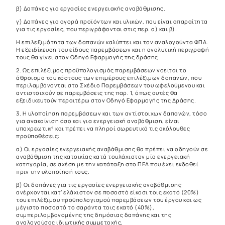
β) Δαπάνες για εργασίες ενεργειακής αναβάθμισης.
γ) Δαπάνες για αγορά προϊόντων και υλικών, που είναι απαραίτητα
για τις εργασίες, που περιγράφονται στις περ. α) και β).
Η επιλεξιμότητα των δαπανών καλύπτει και τον αναλογούντα ΦΠΑ.
Η εξειδίκευση του είδους παρεμβάσεων και η αναλυτική περιγραφή
τους θα γίνει στον Οδηγό Εφαρμογής της δράσης.
2. Ως επιλέξιμος προϋπολογισμός παρεμβάσεων νοείται το
άθροισμα του κόστους των επιμέρους επιλέξιμων δαπανών, που
περιλαμβάνονται στο Σχέδιο Παρεμβάσεων του ωφελούμενου και
αντιστοιχούν σε παρεμβάσεις της παρ. 1, όπως αυτές θα
εξειδικευτούν περαιτέρω στον Οδηγό Εφαρμογής της Δράσης.
3. Η υλοποίηση παρεμβάσεων και των αντίστοιχων δαπανών, τόσο
για ανακαίνιση όσο και για ενεργειακή αναβάθμιση, είναι
υποχρεωτική και πρέπει να πληροί σωρευτικά τις ακόλουθες
προϋποθέσεις:
α) Οι εργασίες ενεργειακής αναβάθμισης θα πρέπει να οδηγούν σε
αναβάθμιση της κατοικίας κατά τουλάχιστον μία ενεργειακή
κατηγορία, σε σχέση με την κατάταξη στο ΠΕΑ που έχει εκδοθεί
πριν την υλοποίησή τους.
β) Οι δαπάνες για τις εργασίες ενεργειακής αναβάθμισης
ανέρχονται κατ’ ελάχιστον σε ποσοστό είκοσι τοις εκατό (20%)
του επιλέξιμου προϋπολογισμού παρεμβάσεων του έργου και ως
μέγιστο ποσοστό το σαράντα τοις εκατό (40%),
συμπεριλαμβανομένης της δημόσιας δαπάνης και της
αναλογούσας ιδιωτικής συμμετοχής,