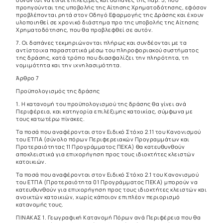
προηγούνται της υποβολής της Αίτησης Χρηματοδότησης, εφόσον
προβλέπονται ρητά στον Οδηγό Εφαρμογής της Δράσης και έχουν
υλοποιηθεί σε χρονικό διάστημα προ της υποβολής της Αίτησης
Χρηματοδότησης, που θα προβλεφθεί σε αυτόν.
7. Οι δαπάνες τεκμηριώνονται πλήρως και συνδέονται με τα
αντίστοιχα παραστατικά μέσω του πληροφοριακού συστήματος
της δράσης, κατά τρόπο που διασφαλίζει την πληρότητα, τη
νομιμότητα και την ιχνηλασιμότητα.
Άρθρο 7
Προϋπολογισμός της δράσης
1. Η κατανομή του προϋπολογισμού της δράσης θα γίνει ανά
Περιφέρεια, και κατηγορία επιλέξιμης κατοικίας, σύμφωνα με
τους κατωτέρω πίνακες.
Τα ποσά που αναφέρονται στον Ειδικό Στόχο 2.11 του Κανονισμού
του ΕΤΠΑ (σύνολο πόρων Περιφερειακών Προγραμμάτων και
Προτεραιότητας 11 Προγράμματος ΠΕΚΑ) θα κατευθυνθούν
αποκλειστικά για επιχορήγηση προς τους ιδιοκτήτες κλειστών
κατοικιών.
Τα ποσά που αναφέρονται στον Ειδικό Στόχο 2.1 του Κανονισμού
του ΕΤΠΑ (Προτεραιότητα 01 Προγράμματος ΠΕΚΑ) μπορούν να
κατευθυνθούν για επιχορήγηση προς τους ιδιοκτήτες κλειστών και
ανοικτών κατοικιών, χωρίς κάποιον επιπλέον περιορισμό
κατανομής τους.
ΠΙΝΑΚΑΣ 1. Γεωγραφική Κατανομή Πόρων ανά Περιφέρεια που θα