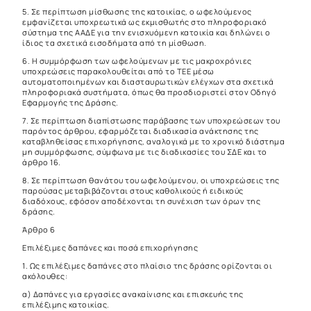
5. Σε περίπτωση μίσθωσης της κατοικίας, ο ωφελούμενος
εμφανίζεται υποχρεωτικά ως εκμισθωτής στο πληροφοριακό
σύστημα της ΑΑΔΕ για την ενισχυόμενη κατοικία και δηλώνει ο
ίδιος τα σχετικά εισοδήματα από τη μίσθωση.
6. Η συμμόρφωση των ωφελούμενων με τις μακροχρόνιες
υποχρεώσεις παρακολουθείται από το ΤΕΕ μέσω
αυτοματοποιημένων και διασταυρωτικών ελέγχων στα σχετικά
πληροφοριακά συστήματα, όπως θα προσδιοριστεί στον Οδηγό
Εφαρμογής της Δράσης.
7. Σε περίπτωση διαπίστωσης παράβασης των υποχρεώσεων του
παρόντος άρθρου, εφαρμόζεται διαδικασία ανάκτησης της
καταβληθείσας επιχορήγησης, αναλογικά με το χρονικό διάστημα
μη συμμόρφωσης, σύμφωνα με τις διαδικασίες του ΣΔΕ και το
άρθρο 16.
8. Σε περίπτωση θανάτου του ωφελούμενου, οι υποχρεώσεις της
παρούσας μεταβιβάζονται στους καθολικούς ή ειδικούς
διαδόχους, εφόσον αποδέχονται τη συνέχιση των όρων της
δράσης.
Άρθρο 6
Επιλέξιμες δαπάνες και ποσά επιχορήγησης
1. Ως επιλέξιμες δαπάνες στο πλαίσιο της δράσης ορίζονται οι
ακόλουθες:
α) Δαπάνες για εργασίες ανακαίνισης και επισκευής της
επιλέξιμης κατοικίας.