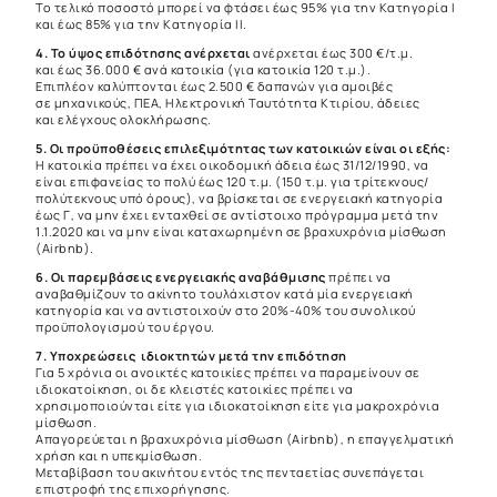
Το τελικό ποσοστό μπορεί να φτάσει έως 95% για την Κατηγορία Ι
και έως 85% για την Κατηγορία ΙΙ.
4. Το ύψος επιδότησης ανέρχεται
ανέρχεται έως 300 €/τ.μ.
και έως 36.000 € ανά κατοικία (για κατοικία 120 τ.μ.).
Επιπλέον καλύπτονται έως 2.500 € δαπανών για αμοιβές
σε μηχανικούς, ΠΕΑ, Ηλεκτρονική Ταυτότητα Κτιρίου, άδειες
και ελέγχους ολοκλήρωσης.
5. Οι προϋποθέσεις επιλεξιμότητας των κατοικιών είναι οι εξής:
Η κατοικία πρέπει να έχει οικοδομική άδεια έως 31/12/1990, να
είναι επιφανείας το πολύ έως 120 τ.μ. (150 τ.μ. για τρίτεκνους/
πολύτεκνους υπό όρους), να βρίσκεται σε ενεργειακή κατηγορία
έως Γ, να μην έχει ενταχθεί σε αντίστοιχο πρόγραμμα μετά την
1.1.2020 και να μην είναι καταχωρημένη σε βραχυχρόνια μίσθωση
(Airbnb).
6. Οι παρεμβάσεις ενεργειακής αναβάθμισης
πρέπει να
αναβαθμίζουν το ακίνητο τουλάχιστον κατά μία ενεργειακή
κατηγορία και να αντιστοιχούν στο 20%-40% του συνολικού
προϋπολογισμού του έργου.
7. Υποχρεώσεις ιδιοκτητών μετά την επιδότηση
Για 5 χρόνια οι ανοικτές κατοικίες πρέπει να παραμείνουν σε
ιδιοκατοίκηση, οι δε κλειστές κατοικίες πρέπει να
χρησιμοποιούνται είτε για ιδιοκατοίκηση είτε για μακροχρόνια
μίσθωση.
Απαγορεύεται η βραχυχρόνια μίσθωση (Airbnb), η επαγγελματική
χρήση και η υπεκμίσθωση.
Μεταβίβαση του ακινήτου εντός της πενταετίας συνεπάγεται
επιστροφή της επιχορήγησης.