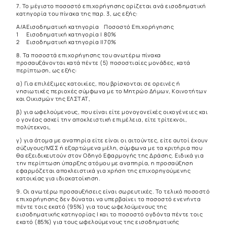
7. Το μέγιστο ποσοστό επιχορήγησης ορίζεται ανά εισοδηματική
κατηγορία του πίνακα της παρ. 3, ως εξής:
Α/Α
Εισοδηματική κατηγορία
Ποσοστό Επιχορήγησης
1
Εισοδηματική κατηγορία Ι
80%
2
Εισοδηματική κατηγορία ΙΙ
70%
8. Τα ποσοστά επιχορήγησης του ανωτέρω πίνακα
προσαυξάνονται κατά πέντε (5) ποσοστιαίες μονάδες, κατά
περίπτωση, ως εξής:
α) Για επιλέξιμες κατοικίες, που βρίσκονται σε ορεινές ή
νησιωτικές περιοχές σύμφωνα με το Μητρώο Δήμων, Κοινοτήτων
και Οικισμών της ΕΛΣΤΑΤ,
β) για ωφελούμενους, που είναι είτε μονογονεϊκές οικογένειες και
ο γονέας ασκεί την αποκλειστική επιμέλεια, είτε τρίτεκνοι,
πολύτεκνοι,
γ) για άτομα με αναπηρία είτε είναι οι αιτούντες, είτε αυτοί έχουν
σύζυγους/ΜΣΣ ή εξαρτώμενα μέλη, σύμφωνα με τα κριτήρια που
θα εξειδικευτούν στον Οδηγό Εφαρμογής της Δράσης. Ειδικά για
την περίπτωση ύπαρξης ατόμου με αναπηρία, η προσαύξηση
εφαρμόζεται αποκλειστικά για χρήση της επιχορηγούμενης
κατοικίας για ιδιοκατοίκηση.
9. Οι ανωτέρω προσαυξήσεις είναι σωρευτικές. Το τελικό ποσοστό
επιχορήγησης δεν δύναται να υπερβαίνει το ποσοστό ενενήντα
πέντε τοις εκατό (95%) για τους ωφελούμενους της
εισοδηματικής κατηγορίας Ι και το ποσοστό ογδόντα πέντε τοις
εκατό (85%) για τους ωφελούμενους της εισοδηματικής