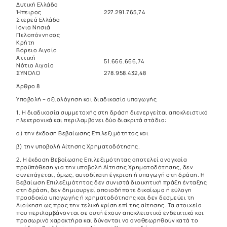
Δυτική Ελλάδα
Ήπειρος
227.291.765,74
Στερεά Ελλάδα
Ιόνια Νησιά
Πελοπόννησος
Κρήτη
Βόρειο Αιγαίο
Αττική
51.666.666,74
Νότιο Αιγαίο
ΣΥΝΟΛΟ
278.958.432,48
Άρθρο 8
Υποβολή – αξιολόγηση και διαδικασία υπαγωγής
1. Η διαδικασία συμμετοχής στη δράση διενεργείται αποκλειστικά
ηλεκτρονικά και περιλαμβάνει δύο διακριτά στάδια:
α) την έκδοση Βεβαίωσης Επιλεξιμότητας και
β) την υποβολή Αίτησης Χρηματοδότησης.
2. Η έκδοση Βεβαίωσης Επιλεξιμότητας αποτελεί αναγκαία
προϋπόθεση για την υποβολή Αίτησης Χρηματοδότησης, δεν
συνεπάγεται, όμως, αυτοδίκαιη έγκριση ή υπαγωγή στη δράση. Η
Βεβαίωση Επιλεξιμότητας δεν συνιστά διοικητική πράξη ένταξης
στη δράση, δεν δημιουργεί οποιοδήποτε δικαίωμα ή εύλογη
προσδοκία υπαγωγής ή χρηματοδότησης και δεν δεσμεύει τη
Διοίκηση ως προς την τελική κρίση επί της αίτησης. Τα στοιχεία
που περιλαμβάνονται σε αυτή έχουν αποκλειστικά ενδεικτικό και
προσωρινό χαρακτήρα και δύνανται να αναθεωρηθούν κατά το