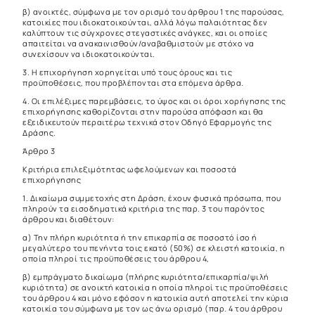
β) ανοικτές, σύμφωνα με τον ορισμό του άρθρου 1 της παρούσας,
κατοικίες που ιδιοκατοικούνται, αλλά λόγω παλαιότητας δεν
καλύπτουν τις σύγχρονες στεγαστικές ανάγκες, και οι οποίες
απαιτείται να ανακαινισθούν/αναβαθμιστούν με στόχο να
συνεχίσουν να ιδιοκατοικούνται.
3. Η επιχορήγηση χορηγείται υπό τους όρους και τις
προϋποθέσεις, που προβλέπονται στα επόμενα άρθρα.
4. Οι επιλέξιμες παρεμβάσεις, το ύψος και οι όροι χορήγησης της
επιχορήγησης καθορίζονται στην παρούσα απόφαση και θα
εξειδικευτούν περαιτέρω τεχνικά στον Οδηγό Εφαρμογής της
Δράσης.
Άρθρο 3
Κριτήρια επιλεξιμότητας ωφελούμενων και ποσοστά
επιχορήγησης
1. Δικαίωμα συμμετοχής στη Δράση, έχουν φυσικά πρόσωπα, που
πληρούν τα εισοδηματικά κριτήρια της παρ. 3 του παρόντος
άρθρου και διαθέτουν:
α) Την πλήρη κυριότητα ή την επικαρπία σε ποσοστό ίσο ή
μεγαλύτερο του πενήντα τοις εκατό (50%) σε κλειστή κατοικία, η
οποία πληροί τις προϋποθέσεις του άρθρου 4,
β) εμπράγματο δικαίωμα (πλήρης κυριότητα/επικαρπία/ψιλή
κυριότητα) σε ανοικτή κατοικία η οποία πληροί τις προϋποθέσεις
του άρθρου 4 και μόνο εφόσον η κατοικία αυτή αποτελεί την κύρια
κατοικία του σύμφωνα με τον ως άνω ορισμό (παρ. 4 του άρθρου