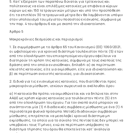
5. Κατ’ εξαίρεση των παραπάνω δύναται για τρίτεκνους και
πολύτεκνους να είναι επιλέξιμες κατοικίες με επιφάνεια κύριων
χώρων ως και 150 τετραγωνικών μέτρων και υπό την προϋπόθεση
ότι τα επιπλέον 30 τετραγωνικά μέτρα δεν θα λαμβάνονται υπόψιν
στον υπολογισμό του μέγιστου ποσοστού ενίσχυσης, σύμφωνα με
την παρ. 4 του άρθρου 6 και με σκοπό την ιδιοκατοίκηση.
Άρθρο 5
Μακροχρόνιες δεσμεύσεις και περιορισμοί
1. Σε συμμόρφωση με το άρθρο 65 του Κανονισμού (ΕΕ) 1060/2021,
οι ωφελούμενοι για χρονικό διάστημα τουλάχιστον πέντε (5) ετών
από την ολοκλήρωση του επιχορηγούμενου έργου οφείλουν να
διατηρούν τη χρήση της κατοικίας, σύμφωνα με τους σκοπούς της
δράσης από την οποία ενισχύθηκαν, δηλαδή: α) σε περίπτωση
κλειστής κατοικίας, είτε για εκμίσθωση, είτε για ιδιοκατοίκηση και
β) σε περίπτωση ανοιχτής κατοικίας, για ιδιοκατοίκηση.
2. Ειδικά για τις ενισχυόμενες κατοικίες, που διατίθενται προς
μακροχρόνια μίσθωση, ισχύουν σωρευτικά οι ακόλουθοι όροι:
α) Η κατοικία θα πρέπει να εκμισθώνεται και να δηλώνεται στην
ΑΑΔΕ ως χρήση κύριας κατοικίας για τουλάχιστον πέντε (5) έτη
από την ολοκλήρωση του έργου. Για τον σκοπό αυτό μπορούν να
συνάπτονται μία (1) ή διαδοχικές συμβάσεις μίσθωσης με ένα (1) ή
περισσότερα φυσικά πρόσωπα. Μεταξύ διαδοχικών συμβάσεων
μίσθωσης, επιτρέπεται να μεσολαβεί χρονικό διάστημα μη
εκμίσθωσης, το οποίο για το σύνολο της πενταετίας δεν μπορεί να
υπερβαίνει τους 11 μήνες, ενώ σε περίπτωση υπέρβασης το
διάστημα τήρησης του όρου θα επεκτείνεται κατ’ αναλογία