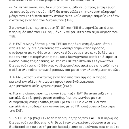
iii. Σε περίπτωση, που δεν υπάρχουν διαθέσιμα προς εκταμίευση
τα απαιτούμενα ποσά, η ΕΑΤ θα αναστέλλει την σχετική πληρωμή
μέχρι την κατάθεση αυτών στους σχετικούς Λογαριασμούς κατόπιν
σχετικής εντολής του Δικαιούχου (ΤΕΕ).
Στις ανωτέρω περιπτώσεις (i),(ii) και (iii) διευκρινίζεται ότι οι
πληρωμές από την ΕΑΤ λαμβάνουν χώρα μετά από αξιολόγηση του
ΤΕΕ.
2. Η ΕΑΤ συνεργάζεται με το ΤΕΕ και παρέχει ενημέρωση, όπου
απαιτείται, για τις κινήσεις των λογαριασμών της δράσης
αναφορικά με τα θέματα, που σχετίζονται με τις καταβολές των
ποσών της επιχορήγησης, που έχει διενεργήσει κατά τη διάρκεια
υλοποίησης της δράσης, καθώς και σε περίπτωση ελέγχων που
διενεργούνται από Εθνικές και Ευρωπαϊκές αρχές σε οποιοδήποτε
στάδιο υλοποίησης των δράσεων και μετά την ολοκλήρωση αυτών.
3. Η ΕΑΤ, κατόπιν σχετικής εντολής από τον αρμόδιο φορέα,
εκτελεί εντολές πληρωμών προς τους Ενδιάμεσους
Χρηματοδοτικούς Οργανισμούς (ΕΧΟ).
4. Για την υλοποίηση των ανωτέρω: (α) η ΕΑΤ θα αναπτύξει την
κατάλληλη πληροφοριακή υποδομή επικοινωνίας με τις
συνεργαζόμενες Τράπεζες και (β) το ΤΕΕ θα αναπτύξει την
κατάλληλη υποδομή επικοινωνίας με το Πληροφοριακό Σύστημα
της ΕΑΤ.
5. Το ΤΕΕ διαβιβάζει εντολή πληρωμής προς την ΕΑΤ. Οι πληρωμές
διενεργούνται βάσει επαληθευμένων στοιχείων, σύμφωνα με τις
διαδικασίες του συστήματος διαχείρισης και ελέγχου που τηρεί το