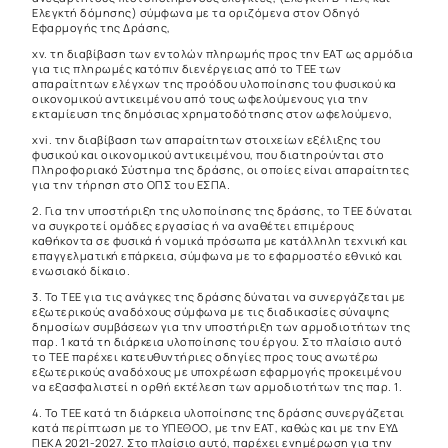
Ελεγκτή δόμησης) σύμφωνα με τα οριζόμενα στον Οδηγό
Εφαρμογής της Δράσης,
xv. τη διαβίβαση των εντολών πληρωμής προς την ΕΑΤ ως αρμόδια
για τις πληρωμές κατόπιν διενέργειας από το ΤΕΕ των
απαραίτητων ελέγχων της προόδου υλοποίησης του φυσικού κα
οικονομικού αντικειμένου από τους ωφελούμενους για την
εκταμίευση της δημόσιας χρηματοδότησης στον ωφελούμενο,
xvi. την διαβίβαση των απαραίτητων στοιχείων εξέλιξης του
φυσικού και οικονομικού αντικειμένου, που διατηρούνται στο
Πληροφοριακό Σύστημα της δράσης, οι οποίες είναι απαραίτητες
για την τήρηση στο ΟΠΣ του ΕΣΠΑ.
2. Για την υποστήριξη της υλοποίησης της δράσης, το ΤΕΕ δύναται
να συγκροτεί ομάδες εργασίας ή να αναθέτει επιμέρους
καθήκοντα σε φυσικά ή νομικά πρόσωπα με κατάλληλη τεχνική και
επαγγελματική επάρκεια, σύμφωνα με το εφαρμοστέο εθνικό και
ενωσιακό δίκαιο.
3. Το ΤΕΕ για τις ανάγκες της δράσης δύναται να συνεργάζεται με
εξωτερικούς αναδόχους σύμφωνα με τις διαδικασίες σύναψης
δημοσίων συμβάσεων για την υποστήριξη των αρμοδιοτήτων της
παρ. 1 κατά τη διάρκεια υλοποίησης του έργου. Στο πλαίσιο αυτό
το ΤΕΕ παρέχει κατευθυντήριες οδηγίες προς τους ανωτέρω
εξωτερικούς αναδόχους με υποχρέωση εφαρμογής προκειμένου
να εξασφαλιστεί η ορθή εκτέλεση των αρμοδιοτήτων της παρ. 1.
4. Το ΤΕΕ κατά τη διάρκεια υλοποίησης της δράσης συνεργάζεται
κατά περίπτωση με το ΥΠΕΘΟΟ, με την ΕΑΤ, καθώς και με την ΕΥΔ
ΠΕΚΑ 2021-2027. Στο πλαίσιο αυτό, παρέχει ενημέρωση για την