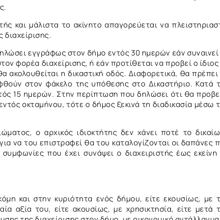
ς.
τής και μάλιστα το ακίνητο απαγορεύεται να πλειστηριασ
 διαχείρισης.
 δηλώσει εγγράφως στον δήμο εντός 30 ημερών εάν συναινεί
τον φορέα διαχείρισης, ή εάν προτίθεται να προβεί ο ίδιος
θα ακολουθείται η δικαστική οδός. Διαφορετικά, θα πρέπει
ηφθούν στον φάκελο της υπόθεσης στο Δικαστήριο. Κατά 
τός 15 ημερών. Στην περίπτωση που δηλώσει ότι θα προβε
 εντός οκταμήνου, τότε ο δήμος ξεκινά τη διαδικασία μέσω 
ιώματος, ο αρχικός ιδιοκτήτης δεν χάνει ποτέ το δικαί
 για να του επιστραφεί θα του καταλογίζονται οι δαπάνες 
 συμφωνίες που έχει συνάψει ο διαχειριστής έως εκείνη
κόμη και στην κυριότητα ενός δήμου, είτε εκουσίως, με 
ία αξία του, είτε ακουσίως, με χρησικτησία, είτε μετά 
σης της διαχείρισης στον δήμο, με οικονομικό αντάλλαγμα