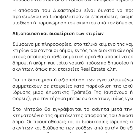
Η απόφαση του Δικαστηρίου είναι δυνατό να πρ
προκειμένου να διασφαλιστούν οι επενδύσεις, ακόμη
μίσθωση ή παραχώρηση του ακινήτου από τον δήμο συν
Αξιοποίηση και διαχείριση των κτιρίων
Σύμφωνα με πληροφορίες, στο τελικό κείμενο της νο
κτιρίων ορίζονται οι δήμοι, εντός των διοικητικών ο
στους οποίους η κάθε δημοτική αρχή θα μπορεί να εκ
δήμου, ή ακόμη και τρίτο νομικό πρόσωπο δημοσίου ή 
ακινήτων, όπως π.χ. εταιρείες Real Estate κ.λπ.
Για τη διαχείριση ή αξιοποίηση των εγκαταλειμμένω
συμμετέχουν σε εταιρείες κατά παρέκκλιση της ισχ
ίδρυσης μιας Δημοτικής Τράπεζα Γης (αυτόνομα ή
φορείς), για την τήρηση μητρώου ακινήτων, ιδίως εγ
Στο Μητρώο θα εγγράφονται τα ακίνητα μετά την
Κτηματολόγιο της αμετάκλητης απόφασης του Δικαστη
δήμο. Οι προϋποθέσεις και οι διαδικασίες ίδρυσης κ
ακινήτων και διάθεσης των εσόδων από αυτήν θα εξ