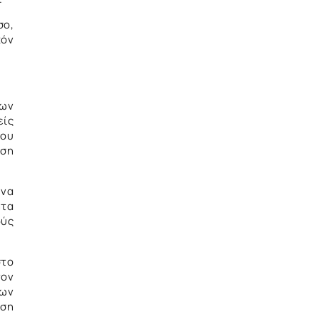
σο,
χόν
νων
είς
του
ηση
 να
ητα
ούς
στο
τον
των
αση