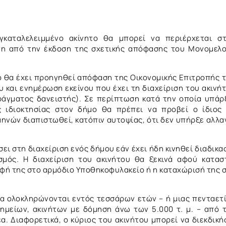
γκαταλελειμμένο ακίνητο θα μπορεί να περιέρχεται σ
έτη από την έκδοση της σχετικής απόφασης του Μονομελ
ο θα έχει προηγηθεί απόφαση της Οικονομικής Επιτροπής 
 και ενημέρωση εκείνου που έχει τη διαχείριση του ακινή
πράγματος δανειστής). Σε περίπτωση κατά την οποία υπάρ
ς ιδιοκτησίας στον δήμο θα πρέπει να προβεί ο ίδιος
ηνών διαπιστωθεί, κατόπιν αυτοψίας, ότι δεν υπήρξε αλλα
ει στη διαχείριση ενός δήμου εάν έχει ήδη κινηθεί διαδικα
ασμός. Η διαχείριση του ακινήτου θα ξεκινά αφού κατασ
αφή της στο αρμόδιο Υποθηκοφυλακείο ή η καταχώρισή της 
να ολοκληρώνονται εντός τεσσάρων ετών – ή μιας πενταετ
ημείων, ακινήτων με δόμηση άνω των 5.000 τ. μ. – από 
. Διαφορετικά, ο κύριος του ακινήτου μπορεί να διεκδική