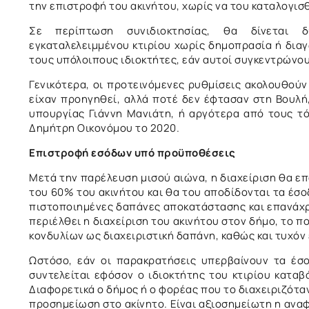
την επιστροφή του ακινήτου, χωρίς να του καταλογισ
Σε περίπτωση συνιδιοκτησίας, θα δίνεται 
εγκαταλελειμμένου κτιρίου χωρίς δημοπρασία ή διαγ
τους υπόλοιπους ιδιοκτήτες, εάν αυτοί συγκεντρώνο
Γενικότερα, οι προτεινόμενες ρυθμίσεις ακολουθού
είχαν προηγηθεί, αλλά ποτέ δεν έφτασαν στη Βουλή
υπουργίας Γιάννη Μανιάτη, ή αργότερα από τους τ
Δημήτρη Οικονόμου το 2020.
Επιστροφή εσόδων υπό προϋποθέσεις
Μετά την παρέλευση μισού αιώνα, η διαχείριση θα επ
του 60% του ακινήτου και θα του αποδίδονται τα έσ
πιστοποιημένες δαπάνες αποκατάστασης και επανάχρη
περιέλθει η διαχείριση του ακινήτου στον δήμο, το 
κονδυλίων ως διαχειριστική δαπάνη, καθώς και τυχό
Ωστόσο, εάν οι παρακρατήσεις υπερβαίνουν τα έσ
συντελείται εφόσον ο ιδιοκτήτης του κτιρίου κατα
Διαφορετικά ο δήμος ή ο φορέας που το διαχειριζότα
προσημείωση στο ακίνητο. Είναι αξιοσημείωτη η αναφ