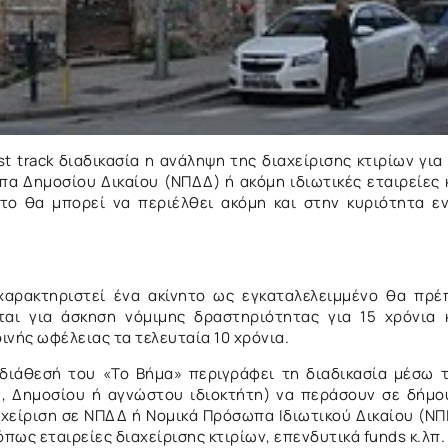
t track διαδικασία η ανάληψη της διαχείρισης κτιρίων για
πα Δημοσίου Δικαίου (ΝΠΔΔ) ή ακόμη ιδιωτικές εταιρείες 
ητο θα μπορεί να περιέλθει ακόμη και στην κυριότητα ε
χαρακτηριστεί ένα ακίνητο ως εγκαταλελειμμένο θα πρέ
ται για άσκηση νόμιμης δραστηριότητας για 15 χρόνια 
ινής ωφέλειας τα τελευταία 10 χρόνια.
 διάθεσή του «Το Βήμα» περιγράφει τη διαδικασία μέσω 
ν, Δημοσίου ή αγνώστου ιδιοκτήτη) να περάσουν σε δήμο
χείριση σε ΝΠΔΔ ή Νομικά Πρόσωπα Ιδιωτικού Δικαίου (ΝΠ
όπως εταιρείες διαχείρισης κτιρίων, επενδυτικά funds κ.λπ.