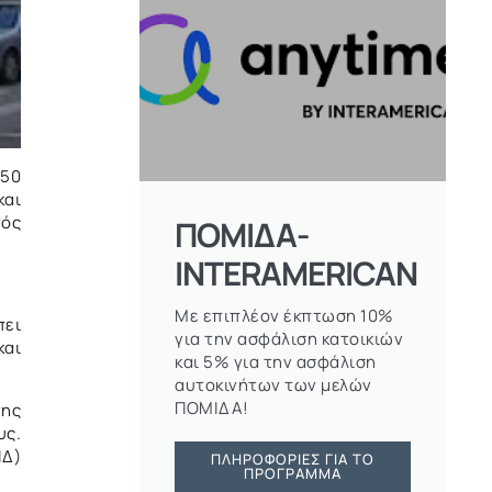
 50
και
νός
ΠΟΜΙΔΑ-
INTERAMERICAN
Με επιπλέον έκπτωση 10%
πει
για την ασφάλιση κατοικιών
και
και 5% για την ασφάλιση
αυτοκινήτων των μελών
ΠΟΜΙΔΑ!
της
υς.
ΙΔ)
ΠΛΗΡΟΦΟΡΊΕΣ ΓΙΑ ΤΟ
ΠΡΌΓΡΑΜΜΑ