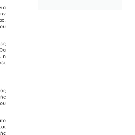
για
την
ας.
του
ίες
 θα
ι η
χει
.
ύς
πής
του
οπο
ται
κής