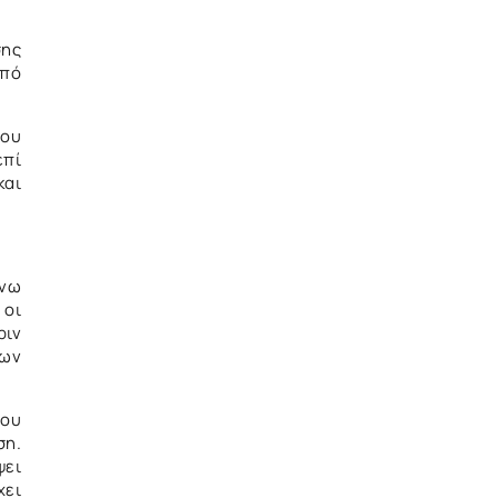
ης
από
που
επί
και
άνω
 οι
ριν
των
του
ση.
ψει
χει