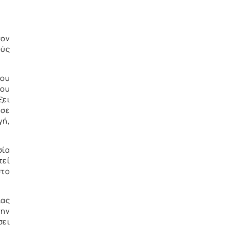
τον
ούς
του
του
ξει
 σε
γή,
σία
τεί
στο
ίας
την
σει