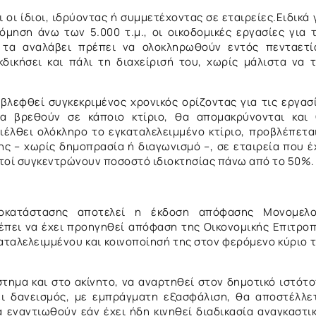
 οι ίδιοι, ιδρύοντας ή συμμετέχοντας σε εταιρείες.Ειδικά 
όμηση άνω των 5.000 τ.μ., οι οικοδομικές εργασίες για 
τα αναλάβει πρέπει να ολοκληρωθούν εντός πενταετί
κδικήσει και πάλι τη διαχείρισή του, χωρίς μάλιστα να 
οβλεφθεί συγκεκριμένος χρονικός ορίζοντας για τις εργασ
να βρεθούν σε κάποιο κτίριο, θα απομακρύνονται και
ιέλθει ολόκληρο το εγκαταλελειμμένο κτίριο, προβλέπετα
 – χωρίς δημοπρασία ή διαγωνισμό –, σε εταιρεία που έ
αυτοί συγκεντρώνουν ποσοστό ιδιοκτησίας πάνω από το 50%
οκατάστασης αποτελεί η έκδοση απόφασης Μονομελο
έπει να έχει προηγηθεί απόφαση της Οικονομικής Επιτρο
αταλελειμμένου και κοινοποίησή της στον φερόμενο κύριο 
στημα και στο ακίνητο, να αναρτηθεί στον δημοτικό ιστότ
ει δανεισμός, με εμπράγματη εξασφάλιση, θα αποστέλλε
α εναντιωθούν εάν έχει ήδη κινηθεί διαδικασία αναγκαστι