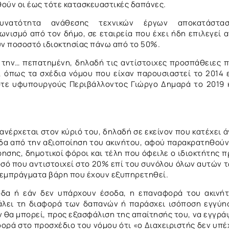
θούν οι έως τότε κατασκευαστικές δαπάνες.
δυνατότητα ανάθεσης τεχνικών έργων αποκατάστασ
ωνισμό από τον δήμο, σε εταιρεία που έχει ήδη επιλεγεί 
υν ποσοστό ιδιοκτησίας πάνω από το 50%.
ν την… πεπατημένη, δηλαδή τις αντίστοιχες προσπάθειες 
, όπως τα σχέδια νόμου που είχαν παρουσιαστεί το 2014 
ότε υφυπουργούς Περιβάλλοντος Γιώργο Δημαρά το 2019 
ανέρχεται στον κύριό του, δηλαδή σε εκείνον που κατέχει 
οδα από την αξιοποίηση του ακινήτου, αφού παρακρατηθούν
σης, δημοτικοί φόροι και τέλη που όφειλε ο ιδιοκτήτης π
ποσό που αντιστοιχεί στο 20% επί του συνόλου όλων αυτών 
ν εμπράγματα βάρη που έχουν εξυπηρετηθεί.
οδα ή εάν δεν υπάρχουν έσοδα, η επαναφορά του ακινή
βάλει τη διαφορά των δαπανών ή παράσχει ισόποση εγγύη
ν θα μπορεί, προς εξασφάλιση της απαίτησής του, να εγγρά
ορά στο προσχέδιο του νόμου ότι «ο Διαχειριστής δεν υπέ