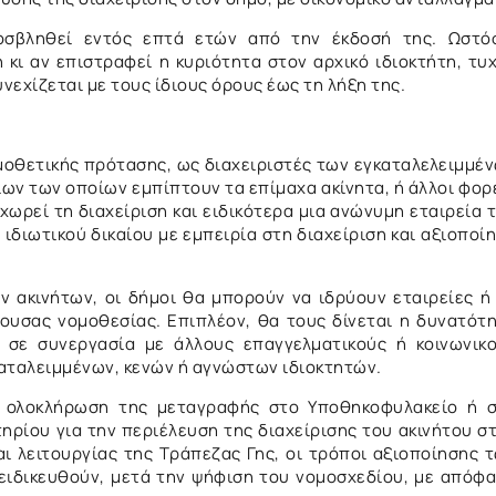
οσβληθεί εντός επτά ετών από την έκδοσή της. Ωστό
 κι αν επιστραφεί η κυριότητα στον αρχικό ιδιοκτήτη, τυ
εχίζεται με τους ίδιους όρους έως τη λήξη της.
μοθετικής πρότασης, ως διαχειριστές των εγκαταλελειμμέ
ρίων των οποίων εμπίπτουν τα επίμαχα ακίνητα, ή άλλοι φορ
χωρεί τη διαχείριση και ειδικότερα μια ανώνυμη εταιρεία 
ιδιωτικού δικαίου με εμπειρία στη διαχείριση και αξιοποί
ν ακινήτων, οι δήμοι θα μπορούν να ιδρύουν εταιρείες ή
ύουσας νομοθεσίας. Επιπλέον, θα τους δίνεται η δυνατότ
 σε συνεργασία με άλλους επαγγελματικούς ή κοινωνικ
καταλειμμένων, κενών ή αγνώστων ιδιοκτητών.
 ολοκλήρωση της μεταγραφής στο Υποθηκοφυλακείο ή 
ρίου για την περιέλευση της διαχείρισης του ακινήτου σ
αι λειτουργίας της Τράπεζας Γης, οι τρόποι αξιοποίησης 
ειδικευθούν, μετά την ψήφιση του νομοσχεδίου, με απόφ