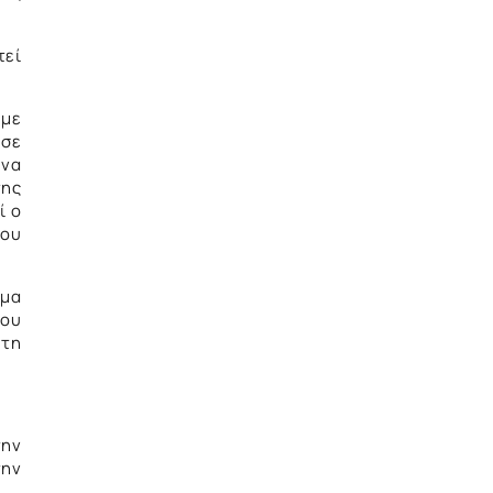
τεί
 με
 σε
 να
της
ί ο
του
ωμα
που
 τη
την
την
.