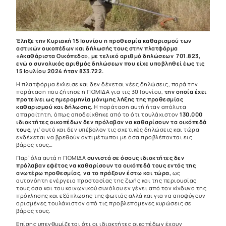
Έληξε την Κυριακή 15 Ιουνίου η προθεσμία καθαρισμού των
αστικών οικοπέδων και δήλωσής τους στην πλατφόρμα
«Ακαθάριστα Οικόπεδα», με τελικό αριθμό δηλώσεων 701.823,
ενώ ο συνολικός αριθμός δηλώσεων που είχε υποβληθεί έως τις
15 Ιουλίου 2024 ήταν 833.722.
Η πλατφόρμα έκλεισε και δεν δέχεται νέες δηλώσεις, παρά την
παράταση που ζήτησε η ΠΟΜΙΔΑ για τις 30 Ιουνίου,
την οποία έχει
προτείνει ως ημερομηνία μόνιμης λήξης της προθεσμίας
καθαρισμού και δήλωσης.
Η παράταση αυτή ήταν απόλυτα
απαραίτητη, όπως αποδείχθηκε από το ότι τουλάχιστον
130.000
ιδιοκτήτες οικοπέδων δεν πρόλαβαν να καθαρίσουν τα οικόπεδά
τους,
γι’ αυτό και δεν υπέβαλαν τις σχετικές δηλώσεις και τώρα
ενδέχεται να βρεθούν αντιμέτωποι με όσα προβλέπονται εις
βάρος τους…
Παρ’ όλα αυτά η ΠΟΜΙΔΑ
συνιστά σε όσους ιδιοκτήτες δεν
πρόλαβαν εφέτος να καθαρίσουν τα οικόπεδά τους εντός της
ανωτέρω προθεσμίας, να το πράξουν έστω και τώρα,
ως
αυτονόητη ενέργεια προστασίας της ζωής και της περιουσίας
τους όσο και του κοινωνικού συνόλου εν γένει από τον κίνδυνο της
πρόκλησης και εξάπλωσης της φωτιάς αλλά και για να αποφύγουν
ορισμένες τουλάχιστον από τις προβλεπόμενες κυρώσεις σε
βάρος τους.
Επίσης υπενθυμίζεται ότι οι ιδιοκτήτες οικοπέδων έχουν