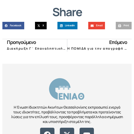
Share
Facebook
X
LinkedIn
Email
Print
Προηγούμενο
Επόμενο
Διακήρυξη Γ΄ Επαναληπτικής Μειοδοτικής Δημοπρασίας
Η ΠΟΜΙΔΑ για την απογραφή και την παράταση της προθεσμίας των ανελκυστήρων
Η Ένωση Ιδιοκτητών Ακινήτων Θεσσαλονίκης εκπροσωπεί ενεργά
τους ιδιοκτήτες, προβάλλοντας τα προβλήματα και προτείνοντας
λύσεις για την επίλυσή τους, προσφέροντας παράλληλα ενημέρωση
και υποστήριξη στα μέλη της.