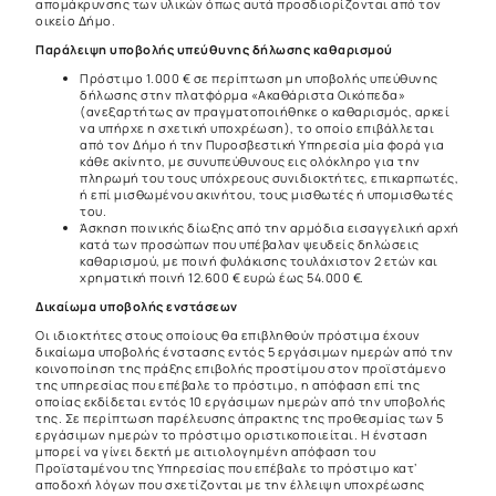
απομάκρυνσης των υλικών όπως αυτά προσδιορίζονται από τον
οικείο Δήμο.
Παράλειψη υποβολής υπεύθυνης δήλωσης καθαρισμού
Πρόστιμο 1.000 € σε περίπτωση μη υποβολής υπεύθυνης
δήλωσης στην πλατφόρμα «Ακαθάριστα Οικόπεδα»
(ανεξαρτήτως αν πραγματοποιήθηκε ο καθαρισμός, αρκεί
να υπήρχε η σχετική υποχρέωση), το οποίο επιβάλλεται
από τον Δήμο ή την Πυροσβεστική Υπηρεσία μία φορά για
κάθε ακίνητο, με συνυπεύθυνους εις ολόκληρο για την
πληρωμή του τους υπόχρεους συνιδιοκτήτες, επικαρπωτές,
ή επί μισθωμένου ακινήτου, τους μισθωτές ή υπομισθωτές
του.
Άσκηση ποινικής δίωξης από την αρμόδια εισαγγελική αρχή
κατά των προσώπων που υπέβαλαν ψευδείς δηλώσεις
καθαρισμού, με ποινή φυλάκισης τουλάχιστον 2 ετών και
χρηματική ποινή 12.600 € ευρώ έως 54.000 €.
Δικαίωμα υποβολής ενστάσεων
Οι ιδιοκτήτες στους οποίους θα επιβληθούν πρόστιμα έχουν
δικαίωμα υποβολής ένστασης εντός 5 εργάσιμων ημερών από την
κοινοποίηση της πράξης επιβολής προστίμου στον προϊστάμενο
της υπηρεσίας που επέβαλε το πρόστιμο, η απόφαση επί της
οποίας εκδίδεται εντός 10 εργάσιμων ημερών από την υποβολής
της. Σε περίπτωση παρέλευσης άπρακτης της προθεσμίας των 5
εργάσιμων ημερών το πρόστιμο οριστικοποιείται. Η ένσταση
μπορεί να γίνει δεκτή με αιτιολογημένη απόφαση του
Προϊσταμένου της Υπηρεσίας που επέβαλε το πρόστιμο κατ’
αποδο­χή λόγων που σχετίζονται με την έλλειψη υποχρέωσης