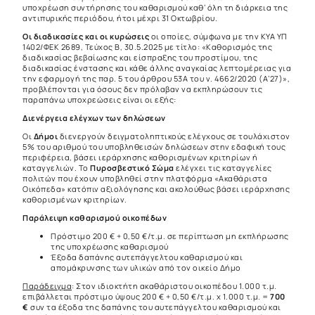
υποχρέωση συντήρησης του καθαρισμού καθ’ όλη τη διάρκεια της
αντιπυρικής περιόδου, ήτοι μέχρι 31 Οκτωβρίου.
Οι διαδικασίες και οι κυρώσεις
οι οποίες, σύμφωνα με την ΚΥΑ ΥΠ
1402/ΦΕΚ 2689, Τεύχος Β, 30.5.2025 με τίτλο: «Καθορισμός της
διαδικασίας βεβαίωσης και εί­σπραξης του προστίμου, της
διαδικασίας ένστα­σης και κάθε άλλης αναγκαίας λεπτομέρειας για
την εφαρμογή της παρ. 5 του άρθρου 53Α του ν. 4662/2020 (Α’27)»,
προβλέπονται για όσους δεν πρόλαβαν να εκπληρώσουν τις
παραπάνω υποχρεώσεις είναι οι εξής:
Διενέργεια ελέγχων των δηλώσεων
Οι
Δήμοι
διενεργούν δειγματοληπτικούς ελέγχους σε τουλάχιστον
5% του αριθμού του υποβληθεισών δηλώσεων στην εδαφική τους
περιφέρεια, βάσει ιεράρχησης καθορισμένων κριτηρίων ή
καταγγελιών. Το
Πυροσβεστικό Σώμα
ελέγχει τις καταγγελίες
πολιτών που έχουν υποβληθεί στην πλατφόρμα «Ακαθάριστα
Οικόπεδα» κατόπιν αξιολόγησης και ακολούθως βάσει ιεράρχησης
καθορισμένων κριτηρίων.
Παράλειψη καθαρισμού οικοπέδων
Πρόστιμο 200 € + 0,50 €/τ.μ. σε περίπτωση μη εκπλήρωσης
της υποχρέωσης καθαρισμού
Έξοδα δαπάνης αυτεπάγγελτου καθαρισμού και
απομάκρυνσης των υλικών από τον οικείο Δήμο
Παράδειγμα
: Στον ιδιοκτήτη ακαθάριστου οικοπέδου 1.000 τ.μ.
επιβάλλεται πρόστιμο ύψους 200 € + 0,50 €/τ.μ. x 1.000 τ.μ. =
700
€
συν τα έξοδα της δαπάνης του αυτεπάγγελτου καθαρισμού και