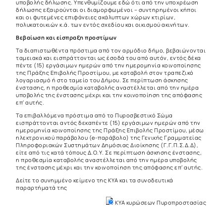
υποβολής δήλωσης. Υπενθυμίζουμε εδώ ότι από την υποχρέωση
δήλωσης εξαιρούνται οι διαμορφωμένοι – συντηρημένοι κήποι
και οι φυτεμένες επιφάνειες ακάλυπτων χώρων κτιρίων,
πολυκατοικιών κ.ά. των εντός σχεδίου και οικισμού ακινήτων.
Βεβαίωση και είσπραξη προστίμων
Τα διαπιστωθέντα πρόστιμα από τον αρμόδιο δήμο, βεβαιώνονται
ταμειακά και εισπράττονται ως έσοδά του από αυτόν, εντός δέκα
πέντε (15) εργάσιμων ημερών από την ημερομηνία κοινοποίησης
της Πράξης Επιβολής Προστίμου, με καταβολή στον τρα­πεζικό
λογαριασμό ή στο ταμείο του Δήμου. Σε περίπτωση άσκησης
ένστασης, η προθεσμία καταβολής αναστέλλεται από την ημέρα
υποβολής της ένστασης μέχρι και την κοινοποίηση της απόφασης
επ’ αυτής.
Τα επιβαλλόμενα πρόστιμα από το Πυροσβεστικό Σώμα
εισπράττονται αντός δεκαπέντε (15) εργάσιμων ημερών από την
ημερομηνία κοινοποίησης της Πράξης Επιβολής Προ­στίμου, μέσω
ηλεκτρονικού παράβολου (e-παράβολο) της Γενικής Γραμματείας
Πληροφοριακών Συστημάτων Δημόσιας Διοίκησης (Γ.Γ.Π.Σ.Δ.Δ),
είτε από τις κατά τόπους Δ.Ο.Υ. Σε περίπτωση άσκησης ένστασης,
η προ­θεσμία καταβολής αναστέλλεται από την ημέρα υποβολής
της ένστασης μέχρι και την κοινοποίηση της απόφασης επ’ αυτής.
Δείτε το συνημμένο κείμενο της ΚΥΑ και τα συνοδευτικά
παραρτήματά της
ΚΥΑ κυρώσεων Πυροπροστασίας