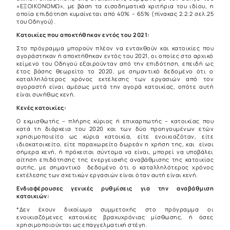
«ΕΞΟΙΚΟΝΟΜΩ», με βάση τα εισοδηματικά κριτήρια του ιδίου, η
οποία επιδότηση κυμαίνεται από 40% – 65% (πίνακας 2.2.2 σελ.25
του Οδηγού).
Κατοικίες που αποκτήθηκαν εντός του 2021:
Στο πρόγραμμα μπορούν πλέον να ενταχθούν και κατοικίες που
αγοράστηκαν ή αποκτήθηκαν εντός του 2021, οι οποίες στο αρχικό
κείμενο του Οδηγού εξαιρούνταν από την επιδότηση, επειδή ως
έτος βάσης θεωρείτο το 2020, με σημαντικό δεδομένο ότι ο
καταλληλότερος χρόνος εκτέλεσης των εργασιών από τον
αγοραστή είναι αμέσως μετά την αγορά κατοικίας, οπότε αυτή
είναι συνήθως κενή.
Κενές κατοικίες:
Ο εκμισθωτής – πλήρης κύριος ή επικαρπωτής – κατοικίας που
κατά τη διάρκεια του 2020 και των δύο προηγουμένων ετών
χρησιμοποιείτο ως κύρια κατοικία, είτε ενοικιαζόταν, είτε
ιδιοκατοικείτο, είτε παραχωρείτο δωρεάν η χρήση της, και είναι
σήμερα κενή, ή πρόκειται σύντομα να είναι, μπορεί να υποβάλει
αίτηση επιδότησης της ενεργειακής αναβάθμισης της κατοικίας
αυτής, με σημαντικό δεδομένο ότι ο καταλληλότερος χρόνος
εκτέλεσης των σχετικών εργασιών είναι όταν αυτή είναι κενή.
Ενδιαφέρουσες γενικές ρυθμίσεις για την αναβάθμιση
κατοικιών:
*Δεν έχουν δικαίωμα συμμετοχής στο πρόγραμμα οι
ενοικιαζόμενες κατοικίες βραχυχρόνιας μίσθωσης, ή όσες
χρησιμοποιούνται ως επαγγελματική στέγη.