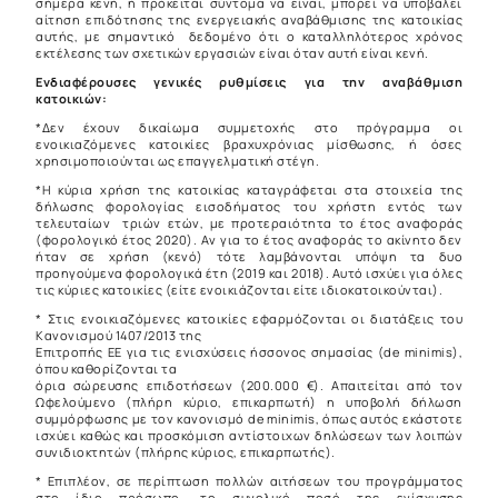
σήμερα κενή, ή πρόκειται σύντομα να είναι, μπορεί να υποβάλει
αίτηση επιδότησης της ενεργειακής αναβάθμισης της κατοικίας
αυτής, με σημαντικό δεδομένο ότι ο καταλληλότερος χρόνος
εκτέλεσης των σχετικών εργασιών είναι όταν αυτή είναι κενή.
Ενδιαφέρουσες γενικές ρυθμίσεις για την αναβάθμιση
κατοικιών:
*Δεν έχουν δικαίωμα συμμετοχής στο πρόγραμμα οι
ενοικιαζόμενες κατοικίες βραχυχρόνιας μίσθωσης, ή όσες
χρησιμοποιούνται ως επαγγελματική στέγη.
*Η κύρια χρήση της κατοικίας καταγράφεται στα στοιχεία της
δήλωσης φορολογίας εισοδήματος του χρήστη εντός των
τελευταίων τριών ετών, με προτεραιότητα το έτος αναφοράς
(φορολογικό έτος 2020). Αν για το έτος αναφοράς το ακίνητο δεν
ήταν σε χρήση (κενό) τότε λαμβάνονται υπόψη τα δυο
προηγούμενα φορολογικά έτη (2019 και 2018). Αυτό ισχύει για όλες
τις κύριες κατοικίες (είτε ενοικιάζονται είτε ιδιοκατοικούνται).
* Στις ενοικιαζόμενες κατοικίες εφαρμόζονται οι διατάξεις του
Κανονισμού 1407/2013 της
Επιτροπής ΕΕ για τις ενισχύσεις ήσσονος σημασίας (de minimis),
όπου καθορίζονται τα
όρια σώρευσης επιδοτήσεων (200.000 €). Απαιτείται από τον
Ωφελούμενο (πλήρη κύριο, επικαρπωτή) η υποβολή δήλωση
συμμόρφωσης με τον κανονισμό de minimis, όπως αυτός εκάστοτε
ισχύει καθώς και προσκόμιση αντίστοιχων δηλώσεων των λοιπών
συνιδιοκτητών (πλήρης κύριος, επικαρπωτής).
* Επιπλέον, σε περίπτωση πολλών αιτήσεων του προγράμματος
στο ίδιο πρόσωπο, το συνολικό ποσό της ενίσχυσης