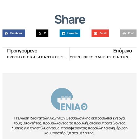
Share
Facebook
X
LinkedIn
Email
Print
Προηγούμενο
Επόμενο
ΕΡΩΤΗΣΕΙΣ ΚΑΙ ΑΠΑΝΤΗΣΕΙΣ ΓΙΑ ΤΟ ΕΠΙΔΟΜΑ ΘΕΡΜΑΝΣΗΣ 2020-2021!
ΥΠΕΝ: ΝΕΕΣ ΟΔΗΓΙΕΣ ΓΙΑ ΤΗΝ ΕΦΑΡΜΟΓΗ ΤΗΣ ΔΑΣΙΚΗΣ ΝΟΜΟΘΕΣΙΑΣ ΚΑΙ ΤΑ ΙΔΙΟΚΤΗΣΙΑΚΑ ΔΙΚΑΙΩΜΑΤΑ!
Η Ένωση Ιδιοκτητών Ακινήτων Θεσσαλονίκης εκπροσωπεί ενεργά
τους ιδιοκτήτες, προβάλλοντας τα προβλήματα και προτείνοντας
λύσεις για την επίλυσή τους, προσφέροντας παράλληλα ενημέρωση
και υποστήριξη στα μέλη της.