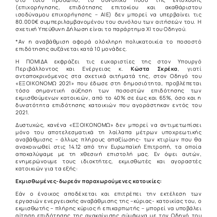
(επιχορήγησης, επιδότησης επιτοκίου και ακαθάριστου
ισοδύναμου επιχορήγησης – ΑΙΕ) δεν μπορεί να υπερβαίνει τις
80.000€ συμπεριλαμβανομένου του συνόλου των αιτήσεών του. Η
σχετική Υπεύθυνη Δήλωση είναι το παράρτημα ΧΙ του Οδηγού.
*Αν η αναβάθμιση αφορά ολόκληρη πολυκατοικία το ποσοστό
επιδότησης αυξάνεται κατά 10 μονάδες.
Η ΠΟΜΙΔΑ εκφράζει τις ευχαριστίες της στον Υπουργό
Περιβάλλοντος και Ενέργειας κ.
Κώστα Σκρέκα
, γιατί
ανταποκρινόμενος στα σχετικά αιτήματά της, στον Οδηγό του
«ΕΞΟΙΚΟΝΟΜΩ 2021» που έδωσε στη δημοσιότητα, προβλέπεται
τόσο σημαντική αύξηση των ποσοστών επιδότησης των
εκμισθούμενων κατοικιών, από το 40% σε έως και 65%, όσο και η
δυνατότητα επιδότησης κατοικιών που αγοράστηκαν εντός του
2021.
Δυστυχώς, κανένα «ΕΞΟΙΚΟΝΟΜΩ» δεν μπορεί να αντιμετωπίσει
μόνο του αποτελεσματικά τη λαίλαπα μέτρων υποχρεωτικής
αναβάθμισης – άλλως πλήρους απαξίωσης- των κτιρίων που θα
ανακοινωθεί στις 14.12 από την Ευρωπαϊκή Επιτροπή, τα οποία
αποκαλύψαμε με τη χθεσινή επιστολή μας. Εν όψει αυτών,
ενημερώνουμε τους ιδιοκτήτες, εκμισθωτές και αγοραστές
κατοικιών για τα εξής:
Εκμισθωμένες-δωρεάν παραχωρούμενες κατοικίες:
Εάν ο ένοικος αποδέχεται και επιτρέπει την εκτέλεση των
εργασιών ενεργειακής αναβάθμισης της –κύριας- κατοικίας του, ο
εκμισθωτής – πλήρης κύριος ή επικαρπωτής – μπορεί να υποβάλει
αίτηση επιδότησης της ανακαίνισης σύμφωνα με τον Οδηγό του