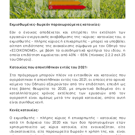
Εκμισθωμένες-δωρεάν παραχωρούμενες κατοικίες:
Εάν ο ένοικος αποδέχεται και επιτρέπει την εκτέλεση των
εργασιών ενεργειακής αναβάθμισης της –κύριας- κατοικίας του, ο
εκμισθωτής – πλήρης κύριος ή επικαρπωτής – μπορεί να υποβάλει
αίτηση επιδότησης της ανακαίνισης σύμφωνα με τον Οδηγό του
«ΕΞΟΙΚΟΝΟΜΩ», με βάση τα εισοδηματικά κριτήρια του ιδίου, η
οποία επιδότηση κυμαίνεται από 40% – 65% (πίνακας 2.2.2 σελ.25
του Οδηγού).
Κατοικίες που αποκτήθηκαν εντός του 2021:
Στο πρόγραμμα μπορούν πλέον να ενταχθούν και κατοικίες που
αγοράστηκαν ή αποκτήθηκαν εντός του 2021, οι οποίες στο αρχικό
κείμενο του Οδηγού εξαιρούνταν από την επιδότηση, επειδή ως
έτος βάσης θεωρείτο το 2020, με σημαντικό δεδομένο ότι ο
καταλληλότερος χρόνος εκτέλεσης των εργασιών από τον
αγοραστή είναι αμέσως μετά την αγορά κατοικίας, οπότε αυτή
είναι συνήθως κενή.
Κενές κατοικίες:
Ο εκμισθωτής – πλήρης κύριος ή επικαρπωτής – κατοικίας που
κατά τη διάρκεια του 2020 και των δύο προηγουμένων ετών
χρησιμοποιείτο ως κύρια κατοικία, είτε ενοικιαζόταν, είτε
ιδιοκατοικείτο, είτε παραχωρείτο δωρεάν η χρήση της, και είναι