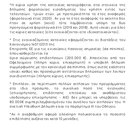
*Η κύρια χρήση της κατοικίας καταγράφεται στα στοιχεία της
δήλωσης φορολογίας εισοδήματος του χρήστη εντός των
τελευταίων τριών ετών, με προτεραιότητα το έτος αναφοράς
(φορολογικό έτος 2020). Αν για το έτος αναφοράς το ακίνητο δεν
ήταν σε χρήση (κενό) τότε λαμβάνονται υπόψη τα δυο
προηγούμενα φορολογικά έτη (2019 και 2018). Αυτό ισχύει για όλες
τις κύριες κατοικίες (είτε ενοικιάζονται είτε ιδιοκατοικούνται).
* Στις ενοικιαζόμενες κατοικίες εφαρμόζονται οι διατάξεις του
Κανονισμού 1407/2013 της
Επιτροπής ΕΕ για τις ενισχύσεις ήσσονος σημασίας (de minimis),
όπου καθορίζονται τα
όρια σώρευσης επιδοτήσεων (200.000 €). Απαιτείται από τον
Ωφελούμενο (πλήρη κύριο, επικαρπωτή) η υποβολή δήλωση
συμμόρφωσης με τον κανονισμό de minimis, όπως αυτός εκάστοτε
ισχύει καθώς και προσκόμιση αντίστοιχων δηλώσεων των λοιπών
συνιδιοκτητών (πλήρης κύριος, επικαρπωτής).
* Επιπλέον, σε περίπτωση πολλών αιτήσεων του προγράμματος
στο ίδιο πρόσωπο, το συνολικό ποσό της ενίσχυσης
(επιχορήγησης, επιδότησης επιτοκίου και ακαθάριστου
ισοδύναμου επιχορήγησης – ΑΙΕ) δεν μπορεί να υπερβαίνει τις
80.000€ συμπεριλαμβανομένου του συνόλου των αιτήσεών του. Η
σχετική Υπεύθυνη Δήλωση είναι το παράρτημα ΧΙ του Οδηγού.
*Αν η αναβάθμιση αφορά ολόκληρη πολυκατοικία το ποσοστό
επιδότησης αυξάνεται κατά 10 μονάδες.