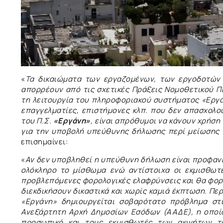
«
Τα δικαιώματα των εργαζομένων, των εργοδοτών 
απορρέουν από τις σχετικές Πράξεις Νομοθετικού Πε
τη λειτουργία του πληροφοριακού συστήματος «Εργ
επαγγελματίες, επιστήμονες κλπ. που δεν απασχολ
του Π.Σ.
«Εργάνη»
, είναι απρόθυμοι να κάνουν χρήσ
για την υποβολή υπεύθυνης δήλωσης περί μείωσης
επισημαίνει:
«
Αν δεν υποβληθεί η υπεύθυνη δήλωση είναι προφανέ
ολόκληρο το μίσθωμα ενώ αντίστοιχα οι εκμισθωτέ
προβλεπόμενες φορολογικές ελαφρύνσεις και θα φορ
διεκδικήσουν δικαστικά και χωρίς καμιά έκπτωση. Π
«Εργάνη» δημιουργείται σοβαρότατο πρόβλημα στι
Ανεξάρτητη Αρχή Δημοσίων Εσόδων (ΑΑΔΕ), η οποία
προσωπικό και τους εκμισθωτές των ακινήτων τ