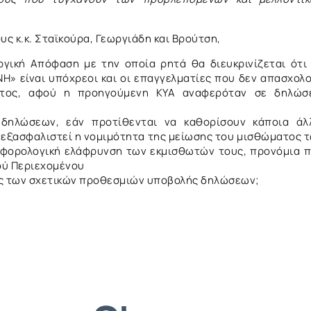
ς κ.κ. Σταϊκούρα, Γεωργιάδη και Βρούτση,
γική Απόφαση με την οποία ρητά θα διευκρινίζεται ότι
» είναι υπόχρεοι και οι επαγγελματίες που δεν απασχολ
ατος, αφού η προηγούμενη ΚΥΑ αναφερόταν σε δηλώσ
ηλώσεων, εάν προτίθενται να καθορίσουν κάποια άλ
να εξασφαλιστεί η νομιμότητα της μείωσης του μισθώματος 
η φορολογική ελάφρυνση των εκμισθωτών τους, προνόμια 
ού Περιεχομένου
ς των σχετικών προθεσμιών υποβολής δηλώσεων;