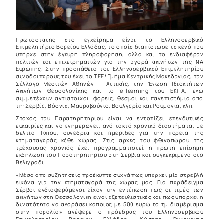
Πρωτοστάτης στο εγχείρημα είναι το Ελληνοσερβικό
Επιμελητήριο Βορείου Ελλάδας, το οποίο διαπίστωσε το κενό που
υπήρχε στην έγκυρη πληροφόρηση, αλλά και το ενδιαφέρον
πολιτών και επιχειρηματιών για την αγορά ακινήτων της ΝΑ
Ευρώπης. Στην προσπάθεια του Ελληνοσερβικού Επιμελητηρίου
συνοδοιπόρους του έχει το ΤΕΕ/ Τμήμα Κεντρικής Μακεδονίας, τον
Σύλλογο Μεσιτών Αθηνών – Αττικής, την Ένωση Ιδιοκτήτων
Ακινήτων Θεσσαλονίκης και το e-learning του ΕΚΠΑ, ενώ
συμμετέχουν αντίστοιχοι φορείς, θεσμοί και πανεπιστήμια από
τη: Σερβία, Βόσνια, Μαυροβούνιο, Βουλγαρία και Ρουμανία, κλπ.
Στόχος του Παρατηρητηρίου είναι να εντοπίζει επενδυτικές
ευκαιρίες και να ενημερώνει, ανά τακτά χρονικά διαστήματα, με
δελτία Τύπου, συνέδρια και ημερίδες για την πορεία της
κτηματαγοράς κάθε χώρας. Στις αρχές του φθινοπώρου της
τρέχουσας χρονιάς έχει προγραμματιστεί η πρώτη επίσημη
εκδήλωση του Παρατηρητηρίου στη Σερβία και συγκεκριμένα στο
Βελιγράδι.
«Μέσα από συζητήσεις προέκυπτε συχνά πως υπάρχει μία στρεβλή
εικόνα για την κτηματαγορά της χώρας μας. Για παράδειγμα
Σέρβοι ενδιαφερόμενοι είχαν την εντύπωση πως οι τιμές των
ακινήτων στη Θεσσαλονίκη είναι εξετευλιστικές και πως υπάρχει η
δυνατότητα να αγοράσει κάποιος με 500 ευρώ το τμ διαμέρισμα
στην παραλία» ανέφερε ο πρόεδρος του Ελληνοσερβικού
Επιμελητηρίου Βορείου Ελλάδος, Κώστας Γεωργάκος