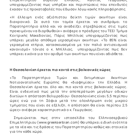
υπογραμμίζοντας πως υπήρξαν και περιπτώσεις που επενδυτές
έχασαν τις προκαταβολές που έδωσαν λόγω κακής πληροφόρησης.
«Η έλλειψη ενός αξιόπιστου δείκτη τιμών ακινήτων είναι
διαχρονικό. Σε αυτό τον τομέα έρχεται να συνδράμει το
Παρατηρητήριο αλλά και να αναδείξει στρεβλώσεις στις τιμές
προκειμένου να διορθωθούν» ανέφερε ο πρόεδρος του ΤΕΕ/ Τμήμα
Κεντρικής Μακεδονίας, Πάρις Μπίλλιας υπογραμμίζοντας πως
υπάρχει μεγάλο απόθεμα γερασμένων ακινήτων. «Το 85% είναι
γερασμένα κτήρια, κατασκευασμένα με τον παλιό αντισεισμικό
κανονισμό» τόνισε ο κ. Μπίλλιας, υπογραμμίζοντας πως δεν
υπάρχει εικόνα για τον αριθμό των ακινήτων που είναι αδιάθετα.
Η Θεσσαλονίκη έρχεται πιο κοντά στις βαλκανικές χώρες
«Το Παρατηρητήριο Τιμών και Εκτιμήσεων Ακινήτων
Νοτιοανατολικής Ευρώπης θα «διαφημίσει» την Ελλάδα. Η
Θεσσαλονίκη έρχεται όλο και πιο κοντά στις βαλκανικές χώρες.
Είναι ενδεικτικό πως μετά την αποπεράτωση μεγάλων οδικών
δικτύων η απόσταση Βελιγραδίου- Θεσσαλονίκης είναι 5,5 περίπου
ώρες ενώ για τη Σόφια μετά την ολοκλήρωση ενός μικρού
τμήματος που είναι σε εξέλιξη, η απόσταση θα είναι περίπου 2,5
ώρες» ανέφερε χαρακτηριστικά ο κ. Γεωργάκος.
Σημειώνεται πως στην ιστοσελίδα του Ελληνοσερβικού
Επιμελητήριου (www.greekserbian.com) θα υπάρχει ειδική ενότητα
με τα νέα και τις δράσεις του Παρατηρητηρίου καθώς και στοιχεία
για την κάθε χώρα.