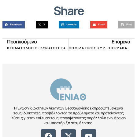
Share
Facebook
X
LinkedIn
Email
Print
Προηγούμενο
Επόμενο
ΚΤΗΜΑΤΟΛΟΓΙΟ: ΔΥΝΑΤΟΤΗΤΑ ΠΑΡΑΤΑΣΗΣ ΜΕΧΡΙ 6 ΜΗΝΕΣ ΓΙΑ ΤΗΝ ΥΠΟΒΟΛΗ ΔΗΛΩΣΕΩΝ ΚΤΗΜΑΤΟΓΡΑΦΗΣΗΣ!
ΠΟΜΙΔΑ ΠΡΟΣ ΚΥΡ. ΠΙΕΡΡΑΚΑΚΗ: ΠΡΩΤΟΣ ΣΤΟΧΟΣ Η ΠΑΤΑΞΗ ΤΗΣ ΓΡΑΦΕΙΟΚΡΑΤΙΑΣ ΣΤΑ ΣΥΜΒΟΛΑΙΑ ΜΕΤΑΒΙΒΑΣΗΣ ΑΚΙΝΗΤΩΝ!
Η Ένωση Ιδιοκτητών Ακινήτων Θεσσαλονίκης εκπροσωπεί ενεργά
τους ιδιοκτήτες, προβάλλοντας τα προβλήματα και προτείνοντας
λύσεις για την επίλυσή τους, προσφέροντας παράλληλα ενημέρωση
και υποστήριξη στα μέλη της.