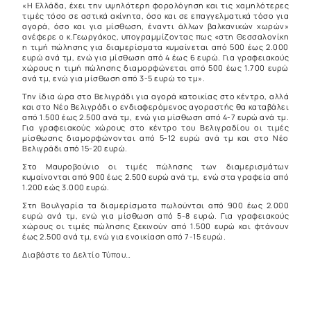
«Η Ελλάδα, έχει την υψηλότερη φορολόγηση και τις χαμηλότερες
τιμές τόσο σε αστικά ακίνητα, όσο και σε επαγγελματικά τόσο για
αγορά, όσο και για μίσθωση, έναντι άλλων βαλκανικών χωρών»
ανέφερε ο κ.Γεωργάκος, υπογραμμίζοντας πως «στη Θεσσαλονίκη
η τιμή πώλησης για διαμερίσματα κυμαίνεται από 500 έως 2.000
ευρώ ανά τμ, ενώ για μίσθωση από 4 έως 6 ευρώ. Για γραφειακούς
χώρους η τιμή πώλησης διαμορφώνεται από 500 έως 1.700 ευρώ
ανά τμ, ενώ για μίσθωση από 3-5 ευρώ το τμ».
Την ίδια ώρα στο Βελιγράδι για αγορά κατοικίας στο κέντρο, αλλά
και στο Νέο Βελιγράδι ο ενδιαφερόμενος αγοραστής θα καταβάλει
από 1.500 έως 2.500 ανά τμ, ενώ για μίσθωση από 4-7 ευρώ ανά τμ.
Για γραφειακούς χώρους στο κέντρο του Βελιγραδίου οι τιμές
μίσθωσης διαμορφώνονται από 5-12 ευρώ ανά τμ και στο Νέο
Βελιγράδι από 15-20 ευρώ.
Στο Μαυροβούνιο οι τιμές πώλησης των διαμερισμάτων
κυμαίνονται από 900 έως 2.500 ευρώ ανά τμ, ενώ στα γραφεία από
1.200 εώς 3.000 ευρώ.
Στη Βουλγαρία τα διαμερίσματα πωλούνται από 900 έως 2.000
ευρώ ανά τμ, ενώ για μίσθωση από 5-8 ευρώ. Για γραφειακούς
χώρους οι τιμές πώλησης ξεκινούν από 1.500 ευρώ και φτάνουν
έως 2.500 ανά τμ, ενώ για ενοικίαση από 7-15 ευρώ.
Διαβάστε το Δελτίο Τύπου…