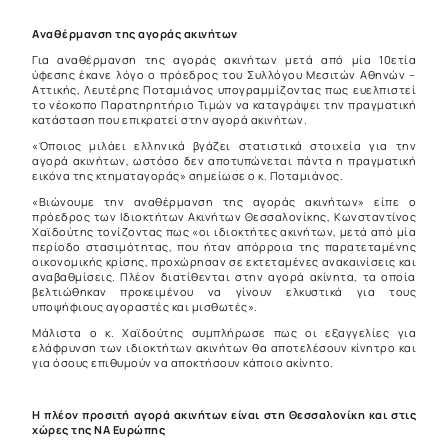
Αναθέρμανση της αγοράς ακινήτων
Για αναθέρμανση της αγοράς ακινήτων μετά από μία 10ετία
ύφεσης έκανε λόγο ο πρόεδρος του Συλλόγου Μεσιτών Αθηνών –
Αττικής, Λευτέρης Ποταμιάνος υπογραμμίζοντας πως ευελπιστεί
το νέοκοπο Παρατηρητήριο Τιμών να καταγράψει την πραγματική
κατάσταση που επικρατεί στην αγορά ακινήτων.
«Όποιος μιλάει ελληνικά βγάζει στατιστικά στοιχεία για την
αγορά ακινήτων, ωστόσο δεν αποτυπώνεται πάντα η πραγματική
εικόνα της κτηματαγοράς» σημείωσε ο κ. Ποταμιάνος.
«Βιώνουμε την αναθέρμανση της αγοράς ακινήτων» είπε ο
πρόεδρος των Ιδιοκτήτων Ακινήτων Θεσσαλονίκης, Κωνσταντίνος
Χαϊδούτης τονίζοντας πως «οι ιδιοκτήτες ακινήτων, μετά από μία
περίοδο στασιμότητας, που ήταν απόρροια της παρατεταμένης
οικονομικής κρίσης, προχώρησαν σε εκτεταμένες ανακαινίσεις και
αναβαθμίσεις. Πλέον διατίθενται στην αγορά ακίνητα, τα οποία
βελτιώθηκαν προκειμένου να γίνουν ελκυστικά για τους
υποψήφιους αγοραστές και μισθωτές».
Μάλιστα ο κ. Χαϊδούτης συμπλήρωσε πως οι εξαγγελίες για
ελάφρυνση των ιδιοκτήτων ακινήτων θα αποτελέσουν κίνητρο και
για όσους επιθυμούν να αποκτήσουν κάποιο ακίνητο.
Η πλέον προσιτή αγορά ακινήτων είναι στη Θεσσαλονίκη και στις
χώρες της ΝΑ Ευρώπης