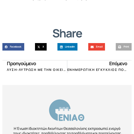
Share
Facebook
X
LinkedIn
Email
Print
Προηγούμενο
Επόμενο
ΛΥΣΗ-ΛΥΤΡΩΣΗ ΜΕ ΤΗΝ ΟΙΚΕΙΟΘΕΛΗ ΔΗΛΩΣΗ ΠΡΟΣΘΕΤΩΝ ΤΕΤΡΑΓΩΝΙΚΩΝ ΣΤΟΥΣ ΔΗΜΟΥΣ ΧΩΡΙΣ ΠΡΟΣΤΙΜΑ ΚΑΙ ΑΝΑΔΡΟΜΙΚΑ!
ΕΝΗΜΕΡΩΤΙΚΗ ΕΓΚΥΚΛΙΟΣ ΠΟΜΙΔΑ ΜΕ ΑΦΟΡΜΗ ΕΡΩΤΗΜΑΤΑ ΤΟΥ ΔΗΜΟΥ ΦΛΩΡΙΝΑΣ ΓΙΑ ΤΗ ΡΥΘΜΙΣΗ ΑΠΑΛΛΑΓΗΣ ΑΠΟ ΔΗΜΟΤΙΚΟΥΣ ΦΟΡΟΥΣ ΚΑΙ ΤΕΛΗ ΑΔΗΛΩΤΩΝ ΕΠΙΦΑΝΕΙΩΝ ΑΚΙΝΗΤΩΝ!
Η Ένωση Ιδιοκτητών Ακινήτων Θεσσαλονίκης εκπροσωπεί ενεργά
τους ιδιοκτήτες, προβάλλοντας τα προβλήματα και προτείνοντας