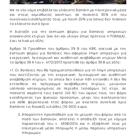
Με το νέο νόμο επιβάλλεται ελάχιστη δαπάνη με ηλεκτρονικά μέσα
και στους εκμισθωτές ακινήτων, σε ποσοστό 30% επί του
συνολικού εισοδήματός τους, με ποινή 22% για όσους δεν πιάσουν
το ελάχιστο αυτό όριο.
Η διάταξη για την έκπτωση φόρου για δαπάνες υπηρεσιών
ανακαίνισης κτιρίων (και όχι και υλικών όπως πρότεινε η ΠΟΜΙΔΑ),
έχει τελικά ως εξής:
Άρθρο 16 Προσθήκη του άρθρου 39 Β του ΚΦΕ, σχετικά με την
έκπτωση φόρου για δαπάνες που αφορούν λήψη υπηρεσιών για
ενεργειακή, λειτουργική και αισθητική αναβάθμιση κτιρίων Μετά
το άρθρο 39 Α του ν. 4172/2013 προστίθεται άρθρο 39 Β ως εξής:
«1. Οι δαπάνες που θα πραγματοποιηθούν για τη λήψη υπηρεσιών
που σχετίζονται με την ενεργειακή, λειτουργική και αισθητική
αναβάθμιση κτιρίων, τα οποία δεν έχουν ήδη ενταχθεί ή δεν θα
ενταχθούν σε πρόγραμμα αναβάθμισης κτιρίων, μειώνουν
ισόποσα κατανεμημένες σε περίοδο τεσσάρων (4) ετών, σε
ποσοστό σαράντα τοις εκατό (40 %) του ύψους τους, τον φόρο
εισοδήματος των φυσικών προσώπων, μέχρι του αναλογούντος
για κάθε φορολογικό έτος φόρου, με ανώτατο συνολικά όριο
δαπάνης τις δεκαέξι χιλιάδες (16.000) ευρώ.
Απαραίτητη προϋπόθεση για τη μείωση του φόρου από το
ποσό των δαπανών, αποτελεί η απόδειξή τους με νόμιμα
παραστατικά του ν. 4308/2014 και η εξόφλησή τους με
ηλεκτρονικά μέσα πληρωμής ή μέσω παρόχου υπηρεσιών
πληρωμών.