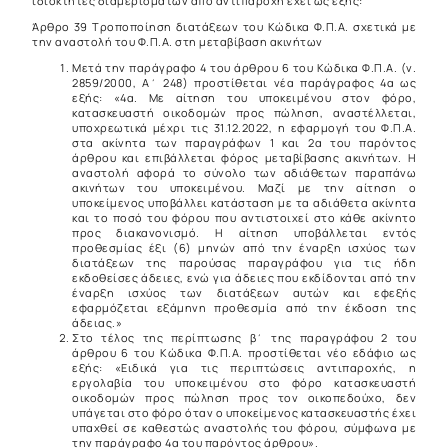
ιδιοκτήτες διαμερισμάτων από αντιπαροχή έχει ως εξής:
Άρθρο 39 Τροποποίηση διατάξεων του Κώδικα Φ.Π.Α. σχετικά με
την αναστολή του Φ.Π.Α. στη μεταβίβαση ακινήτων
Μετά την παράγραφο 4 του άρθρου 6 του Κώδικα Φ.Π.Α. (ν.
2859/2000, Α΄ 248) προστίθεται νέα παράγραφος 4α ως
εξής: «4α. Με αίτηση του υποκειμένου στον φόρο,
κατασκευαστή οικοδομών προς πώληση, αναστέλλεται,
υποχρεωτικά μέχρι τις 31.12.2022, η εφαρμογή του Φ.Π.Α.
στα ακίνητα των παραγράφων 1 και 2α του παρόντος
άρθρου και επιβάλλεται φόρος μεταβίβασης ακινήτων. Η
αναστολή αφορά το σύνολο των αδιάθετων παραπάνω
ακινήτων του υποκειμένου. Μαζί με την αίτηση ο
υποκείμενος υποβάλλει κατάσταση με τα αδιάθετα ακίνητα
και το ποσό του φόρου που αντιστοιχεί στο κάθε ακίνητο
προς διακανονισμό. Η αίτηση υποβάλλεται εντός
προθεσμίας έξι (6) μηνών από την έναρξη ισχύος των
διατάξεων της παρούσας παραγράφου για τις ήδη
εκδοθείσες άδειες, ενώ για άδειες που εκδίδονται από την
έναρξη ισχύος των διατάξεων αυτών και εφεξής
εφαρμόζεται εξάμηνη προθεσμία από την έκδοση της
άδειας.»
Στο τέλος της περίπτωσης β΄ της παραγράφου 2 του
άρθρου 6 του Κώδικα Φ.Π.Α. προστίθεται νέο εδάφιο ως
εξής: «Ειδικά για τις περιπτώσεις αντιπαροχής, η
εργολαβία του υποκειμένου στο φόρο κατασκευαστή
οικοδομών προς πώληση προς τον οικοπεδούχο, δεν
υπάγεται στο φόρο όταν ο υποκείμενος κατασκευαστής έχει
υπαχθεί σε καθεστώς αναστολής του φόρου, σύμφωνα με
την παράγραφο 4α του παρόντος άρθρου».