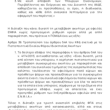
Με κοινή απόφαση των Υπουργών Οικονομικών,
Περιβάλλοντος και Ενέργειας και του Διοικητή της ΑΑΔΕ,
καθορίζονται οι προϋποθέσεις, οι όροι, η διαδικασία,
καθώς και κάθε άλλη αναγκαία λεπτομέρεια για την
εφαρμογή του παρόντος.»
Η διάταξη που κάνει δυνατή τη μεταβίβαση ακινήτων με οφειλές
ΕΝΦΙΑ χωρίς προηγούμενη ρύθμιση χρεών αλλά με απλή
παρακράτηση, που πρότεινε η ΠΟΜΙΔΑ έχει ως εξής:
Άρθρο 36 Τροποποίηση του άρθρου 54Α του ΚΦΔ σχετικά με το
Πιστοποιητικό Ενιαίου Φόρου Ιδιοκτησίας Ακινήτων
Το δεύτερο εδάφιο της παραγράφου 4 του άρθρου 54Α του
ν. 4174/2013, αντικαθίσταται ως εξής: «Είναι δυνατή, μετά
από αίτηση του υπόχρεου, η χορήγηση πιστοποιητικού για
μεταβίβαση συγκεκριμένου ακινήτου με παρακράτηση και
απόδοση του συνολικού τιμήματος της αγοραπωλησίας που
καλύπτει τουλάχιστον το οφειλόμενο ποσό κύριων και
πρόσθετων φόρων και προσαυξήσεων για το συγκεκριμένο
ακίνητο έναντι του συνολικά οφειλόμενου ποσού κύριων και
πρόσθετων φόρων και προσαυξήσεων για όλα τα ακίνητα
για τα οποία είναι υπόχρεος, σύμφωνα με τα οριζόμενα στο
προηγούμενο εδάφιο, χωρίς να απαιτείται να έχει
προηγηθεί ρύθμιση των ληξιπρόθεσμων οφειλών από τον
Ε.Ν.Φ.Ι.Α.»
Τέλος η διάταξη για τριετή αναστολή επιβολής ΦΠΑ στις
μεταβιβάσεις ακινήτων από κατασκευαστές, αλλά και στους