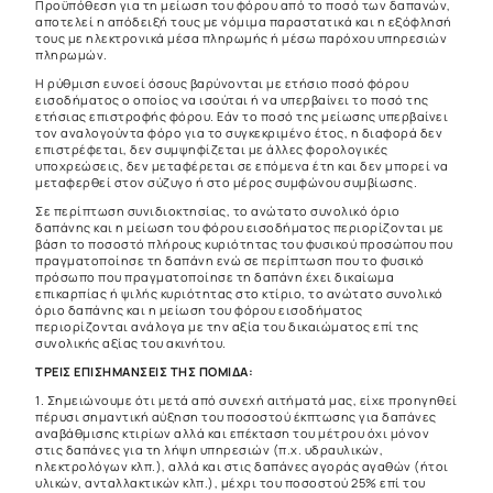
Προϋπόθεση για τη μείωση του φόρου από το ποσό των δαπανών,
αποτελεί η απόδειξή τους με νόμιμα παραστατικά και η εξόφλησή
τους με ηλεκτρονικά μέσα πληρωμής ή μέσω παρόχου υπηρεσιών
πληρωμών.
Η ρύθμιση ευνοεί όσους βαρύνονται με ετήσιο ποσό φόρου
εισοδήματος ο οποίος να ισούται ή να υπερβαίνει το ποσό της
ετήσιας επιστροφής φόρου. Εάν το ποσό της μείωσης υπερβαίνει
τον αναλογούντα φόρο για το συγκεκριμένο έτος, η διαφορά δεν
επιστρέφεται, δεν συμψηφίζεται με άλλες φορολογικές
υποχρεώσεις, δεν μεταφέρεται σε επόμενα έτη και δεν μπορεί να
μεταφερθεί στον σύζυγο ή στο μέρος συμφώνου συμβίωσης.
Σε περίπτωση συνιδιοκτησίας, το ανώτατο συνολικό όριο
δαπάνης και η μείωση του φόρου εισοδήματος περιορίζονται με
βάση το ποσοστό πλήρους κυριότητας του φυσικού προσώπου που
πραγματοποίησε τη δαπάνη ενώ σε περίπτωση που το φυσικό
πρόσωπο που πραγματοποίησε τη δαπάνη έχει δικαίωμα
επικαρπίας ή ψιλής κυριότητας στο κτίριο, το ανώτατο συνολικό
όριο δαπάνης και η μείωση του φόρου εισοδήματος
περιορίζονται ανάλογα με την αξία του δικαιώματος επί της
συνολικής αξίας του ακινήτου.
ΤΡΕΙΣ ΕΠΙΣΗΜΑΝΣΕΙΣ ΤΗΣ ΠΟΜΙΔΑ:
1. Σημειώνουμε ότι μετά από συνεχή αιτήματά μας, είχε προηγηθεί
πέρυσι σημαντική αύξηση του ποσοστού έκπτωσης για δαπάνες
αναβάθμισης κτιρίων αλλά και επέκταση του μέτρου όχι μόνον
στις δαπάνες για τη λήψη υπηρεσιών (π.χ. υδραυλικών,
ηλεκτρολόγων κλπ.), αλλά και στις δαπάνες αγοράς αγαθών (ήτοι
υλικών, ανταλλακτικών κλπ.), μέχρι του ποσοστού 25% επί του