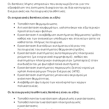
Οι δαπάνες λήψης υπηρεσιών που αναγνωρίζονται για την
εξασφάλιση της έκπτωσης διακρίνονται σε δύο κατηγορίες:
Ενεργειακές και Λειτουργικές/αισθητικές.
Οι ενεργειακές δαπάνες είναι οι εξής:
Τοποθέτηση θερμομόνωσης.
Αντικατάσταση κουφωμάτων, υαλοπινάκων και εξωτερικών
προστατευτικών φύλλων.
Εγκατάσταση ή αναβάθμιση συστήματος θέρμανσης/ ψύξης
καθώς και των αναγκαίων υποδομών και στοιχείων ώστε να
καθίσταται πλήρως λειτουργικό.
Εγκατάσταση διατάξεων αυτόματου ελέγχου της
λειτουργίας του συστήματος θέρμανσης/ψύξης.
Εγκατάσταση συστήματος αυτοπαραγωγής ηλεκτρικού
ρεύματος (με ενεργειακό συμψηφισμό), καθώς και
συστημάτων ηλεκτρικών συσσωρευτών (μπαταρίες) όταν
συνδυάζονται με φωτοβολταϊκά συστήματα.
Εγκατάσταση συστήματος παραγωγής ζεστού νερού με
χρήση Ανανεώσιμων Πηγών Ενέργειας (ΑΠΕ).
Εγκατάσταση συστήματος μηχανικού αερισμού με
ανάκτηση θερμότητας.
Αναβάθμιση φωτισμού των κοινόχρηστων χώρων
πολυκατοικίας.
Οι λειτουργικές/αισθητικές δαπάνες είναι οι εξής:
Τοποθέτηση/αντικατάσταση υδραυλικής εγκατάστασης.
Τοποθέτηση/αντικατάσταση ηλεκτρολογικής
εγκατάστασης.