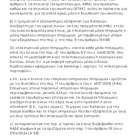
άρθρου 3, τα στοιχεία (ονοματεπώνυμο, ΑΦΜ) του προσώπου
καθώς και τα στοιχεία του ακινήτου (ΑΤΑΚ), εκτός αν πρόκειται για
κοινόχρηστα, για τα οποία αρκεί μόνο η διεύθυνση του ακινήτου.
β) η τμηματική ή εξολοκλήρου εξόφληση των δαπανών,
ανεξαρτήτως του ύψους αυτών, να έχει πραγματοποιηθεί, εντός
του οικείου φορολογικού έτους, με ηλεκτρονικά μέσα πληρωμής ή
μέσω παρόχου υπηρεσιών πληρωμών, μη λαμβανομένων υπόψη
των εξαιρέσεων της περ. γ’ της παρ. 6 του άρθρου 15 ΚΦΕ.
Ως «ηλεκτρονικό μέσο πληρωμής», νοείται κάθε μέσο πληρωμής,
κατά την έννοια της περ. ιδ’ του άρθρου 62 του ν. 4446/2016, που
απαιτεί τη μεσολάβηση ενός τηλεπικοινωνιακού ή ηλεκτρονικού
δικτύου, όπως π.χ. η μεταφορά χρημάτων μέσω ειδικών
διαδικτυακών εφαρμογών («e-banking»), καρτών, το «ηλεκτρονικό
πορτοφόλι»,
κ.λπ., ενώ η έννοια του «παρόχου υπηρεσιών πληρωμών» ορίζεται
με τις διατάξεις της περ. 11 του άρθρου 4 του ν. 4537/2018 (Α’84).
Επομένως, στους παρόχους υπηρεσιών πληρωμών
περιλαμβάνονται, μεταξύ άλλων, τα πιστωτικά ιδρύματα, τα
γραφεία ταχυδρομικών επιταγών και τα ιδρύματα πληρωμών,
ανεξάρτητα αν έχουν την έδρα τους στην ημεδαπή ή στην
αλλοδαπή (Ε.Ε., τρίτες χώρες). Το μέρος των δαπανών για την
αγορά αγαθών και τη λήψη υπηρεσιών που δεν εξοφλείται με τους
ως άνω τρόπους δεν αναγνωρίζεται προς έκπτωση.
γ) τα παραστατικά της περ. α’ πρέπει να έχουν διαβιβασθεί στην
ΑΑΔΕ σύμφωνα με τα οριζόμενα στην παρ. 1 του άρθρου 16 του ν.
5104/2024 (Α’ 58).