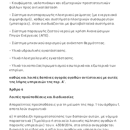
– Κουφώματα, υαλοπινάκων και εξωτερικών προστατευτικών
φύλλων προς αντικατάσταση
– Σύστημα αυτοπαραγωγής ηλεκτρικού ρεύματος (με ενεργειακό
συμψηφισμό), καθώς και συστήματα ηλεκτρικών συσσωρευτών
(μπαταρίες), όταν συνδυάζονται με φωτοβολταϊκά συστήματα.
– Σύστημα παραγωγής ζεστού νερού με χρήση Ανανεώσιμων
Πηγών Ενέργειας (ΑΠΕ).
– Σύστημα μηχανικού αερισμού με ανάκτηση θερμότητας.
– Υλικά υδραυλικής εγκατάστασης.
– Υλικά ηλεκτρολογικής εγκατάστασης.
– Υλικά τοιχοποιΐας/χρωματισμού εσωτερικά και εξωτερικά των
κτηρίων,
καθώς και λοιπές δαπάνες αγοράς αγαθών αντίστοιχες με αυτές
της λήψης υπηρεσιών της περ. Α’.
Άρθρο 4
Λοιπές προϋποθέσεις και διαδικασίες
Απαραίτητες προϋποθέσεις για τη μείωση της παρ. 1 του άρθρου 1,
αποτελούν σωρευτικά:
α) Η απόδειξη πραγματοποίησης των δαπανών αυτών, με νόμιμα
παραστατικά (Τιμολόγιο ή στοιχείο λιανικής πώλησης αγαθών ή
παροχής υπηρεσιών) του ν. 4308/2014, στα οποία αναγράφεται
διακριτά το είδος και η αξία των αγαθών και υπηρεσιών του