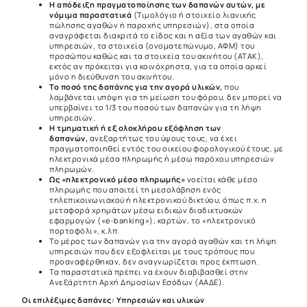
Η απόδειξη πραγματοποίησης των δαπανών αυτών, με
νόμιμα παραστατικά
(Τιμολόγιο ή στοιχείο λιανικής
πώλησης αγαθών ή παροχής υπηρεσιών), στα οποία
αναγράφεται διακριτά το είδος και η αξία των αγαθών και
υπηρεσιών, τα στοιχεία (ονοματεπώνυμο, ΑΦΜ) του
προσώπου καθώς και τα στοιχεία του ακινήτου (ΑΤΑΚ),
εκτός αν πρόκειται για κοινόχρηστα, για τα οποία αρκεί
μόνο η διεύθυνση του ακινήτου.
Το ποσό της δαπάνης για την αγορά υλικών,
που
λαμβάνεται υπόψη για τη μείωση του φόρου, δεν μπορεί να
υπερβαίνει το 1/3 του ποσού των δαπανών για τη λήψη
υπηρεσιών.
Η τμηματική ή εξ ολοκλήρου εξόφληση των
δαπανών,
ανεξαρτήτως του ύψους τους, να έχει
πραγματοποιηθεί εντός του οικείου φορολογικού έτους, με
ηλεκτρονικά μέσα πληρωμής ή μέσω παρόχου υπηρεσιών
πληρωμών.
Ως «ηλεκτρονικό μέσο πληρωμής»
νοείται κάθε μέσο
πληρωμής που απαιτεί τη μεσολάβηση ενός
τηλεπικοινωνιακού ή ηλεκτρονικού δικτύου, όπως π.χ. η
μεταφορά χρημάτων μέσω ειδικών διαδικτυακών
εφαρμογών («e-banking»), καρτών, το «ηλεκτρονικό
πορτοφόλι», κ.λπ.
Το μέρος των δαπανών για την αγορά αγαθών και τη λήψη
υπηρεσιών που δεν εξοφλείται με τους τρόπους που
προαναφέρθηκαν, δεν αναγνωρίζεται προς έκπτωση.
Τα παραστατικά πρέπει να έχουν διαβιβασθεί στην
Ανεξάρτητη Αρχή Δημοσίων Εσόδων (ΑΑΔΕ).
Οι επιλέξιμες δαπάνες: Υπηρεσιών και υλικών