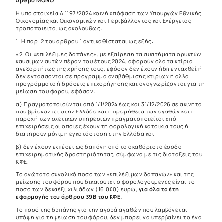
Άρθρο ΜΟΝΟ
Η υπό στοιχεία Α.1197/2024 κοινή απόφαση των Υπουργών Εθνικής
Οικονομίας και Οικονομικών και Περιβάλλοντος και Ενέργειας
τροποποιείται ως ακολούθως:
1. Η παρ. 2 του άρθρου 1 αντικαθίσταται ως εξής:
«2. Οι «επιλέξιμες δαπάνες», με εξαίρεση τα συστήματα ορυκτών
καυσίμων αυτών πέραν του έτους 2024, αφορούν όλα τα κτίρια
ανεξαρτήτως της χρήσης τους, εφόσον δεν έχουν ήδη ενταχθεί ή
δεν εντάσσονται σε πρόγραμμα αναβάθμισης κτιρίων ή άλλα
προγράμματα ή δράσεις επιχορήγησης και αναγνωρίζονται για τη
μείωση του φόρου, εφόσον:
α) Πραγματοποιούνται από 1/1/2024 έως και 31/12/2026 σε ακίνητα
που βρίσκονται στην Ελλάδα και η προμήθεια των αγαθών και η
παροχή των σχετικών υπηρεσιών πραγματοποιείται από
επιχειρήσεις οι οποίες έχουν τη φορολογική κατοικία τους ή
διατηρούν μόνιμη εγκατάσταση στην Ελλάδα και
β) δεν έχουν εκπέσει ως δαπάνη από τα ακαθάριστα έσοδα
επιχειρηματικής δραστηριότητας, σύμφωνα με τις διατάξεις του
ΚΦΕ.
Το ανώτατο συνολικό ποσό των «επιλέξιμων δαπανών» και της
μείωσης του φόρου που δικαιούται ο φορολογούμενος είναι το
ποσό των δεκαέξι χιλιάδων (16.000) ευρώ,
για όλα τα έτη
εφαρμογής του άρθρου 39Β του ΚΦΕ.
Το ποσό της δαπάνης για την αγορά αγαθών που λαμβάνεται
υπόψη για τη μείωση του φόρου, δεν μπορεί να υπερβαίνει το ένα