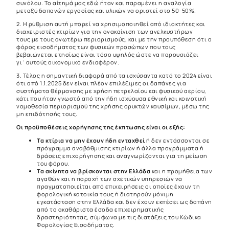
συνόλου. Το αίτημά μας εδώ ήταν και παραμένει η αναλογία
μεταξύ δαπανών εργασίας και υλικών να οριστεί στο 50-50%.
2. Η ρύθμιση αυτή μπορεί να χρησιμοποιηθεί από ιδιοκτήτες και
διαχειριστές κτιρίων για την ανακαίνιση των ανελκυστήρων
τους με τους ανωτέρω περιορισμούς, και με την προυπόθεση ότι ο
φόρος εισοδήματος των φυσικών προσώπων που τους
βεβαιώνεται ετησίως είναι τόσο υψηλός ώστε να παρουσιάζει
γι΄αυτούς οικονομικό ενδιαφέρον.
3. Τέλος η σημαντική διαφορά από τα ισχύσαντα κατά το 2024 είναι
ότι από 1.1.2025 δεν είναι πλέον επιλέξιμες οι δαπάνες για
συστήματα θέρμανσης με χρήση πετρελαίου και φυσικού αερίου,
κάτι που ήταν γνωστό από την ήδη ισχύουσα εθνική και κοινοτική
νομοθεσία περιορισμού της χρήσης ορυκτών καυσίμων, μέσω της
μη επιδότησής τους.
Οι προϋποθέσεις χορήγησης της έκπτωσης είναι οι εξής:
Τα κτίρια να μην έχουν ήδη ενταχθεί
ή δεν εντάσσονται σε
πρόγραμμα αναβάθμισης κτιρίων ή άλλα προγράμματα ή
δράσεις επιχορήγησης και αναγνωρίζονται για τη μείωση
του φόρου.
Τα ακίνητα να βρίσκονται στην Ελλάδα
και η προμήθεια των
αγαθών και η παροχή των σχετικών υπηρεσιών να
πραγματοποιείται από επιχειρήσεις οι οποίες έχουν τη
φορολογική κατοικία τους ή διατηρούν μόνιμη
εγκατάσταση στην Ελλάδα και δεν έχουν εκπέσει ως δαπάνη
από τα ακαθάριστα έσοδα επιχειρηματικής
δραστηριότητας, σύμφωνα με τις διατάξεις του Κώδικα
Φορολογίας Εισοδήματος.