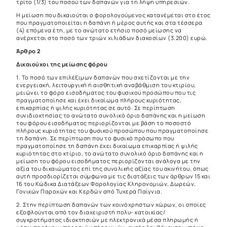
τρίτο (1/3) του ποσού των δαπανών για τη λήψη υπηρεσιών.
Η μείωση που δικαιούται ο φορολογούμενος κατανέμεται στο έτος
που πραγματοποιείται η δαπάνη ή μέρος αυτής και στα τέσσερα
(4) επόμενα έτη, με το ανώτατο ετήσιο ποσό μείωσης να
ανέρχεται στο ποσό των τριών χιλιάδων διακοσίων (3.200) ευρώ.
Άρθρο 2
Δικαιούχοι της μείωσης φόρου
1. Το ποσό των επιλέξιμων δαπανών που σχετίζονται με την
ενεργειακή, λειτουργική ή αισθητική αναβάθμιση του κτιρίου,
μειώνει το φόρο εισοδήματος του φυσικού προσώπου που τις
πραγματοποίησε και έχει δικαίωμα πλήρους κυριότητας,
επικαρπίας ή ψιλής κυριότητας σε αυτό. Σε περίπτωση
συνιδιοκτησίας το ανώτατο συνολικό όριο δαπάνης και η μείωση
του φόρου εισοδήματος περιορίζονται με βάση το ποσοστό
πλήρους κυριότητας του φυσικού προσώπου που πραγματοποίησε
τη δαπάνη. Σε περίπτωση που το φυσικό πρόσωπο που
πραγματοποίησε τη δαπάνη έχει δικαίωμα επικαρπίας ή ψιλής
κυριότητας στο κτίριο, το ανώτατο συνολικό όριο δαπάνης και η
μείωση του φόρου εισοδήματος περιορίζονται ανάλογα με την
αξία του δικαιώματος επί της συνολικής αξίας του ακινήτου, όπως
αυτή προσδιορίζεται σύμφωνα με τις διατάξεις των άρθρων 15 και
16 του Κώδικα Διατάξεων Φορολογίας Κληρονομιών, Δωρεών,
Γονικών Παροχών και Κερδών από Τυχερά Παίγνια.
2. Στην περίπτωση δαπανών των κοινόχρηστων χώρων, οι οποίες
εξοφλούνται από τον διαχειριστή πολυ- κατοικίας/
συγκροτήματος ιδιοκτησιών με ηλεκτρονικά μέσα πληρωμής ή