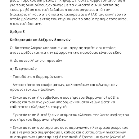
μέσω παρόχου υπηρεσιών πληρωμών, αυτές λαμβάνονται υπόψη
για τους δικαιούχους ανάλογα με τα χιλιοστά συνιδιοκτησίας
τους, με βάση σχετική βεβαίωση που χορηγείται από τον
διαχειριστή και στην οποία καταχωρείται ο ΑΤΑΚ του ακινήτου το
οποίο βρίσκεται εντός του κτιρίου για το οποίο πραγματοποιείται
η σχετική δαπάνη.
Άρθρο 3
Καθορισμός επιλέξιμων δαπανών
Οι δαπάνες λήψης υπηρεσιών και αγοράς αγαθών οι οποίες
αναγνωρίζονται για την εφαρμογή της παρούσας είναι οι εξής:
Α. Δαπάνες λήψης υπηρεσιών
α) Ενεργειακές
– Τοποθέτηση θερμομόνωσης.
– Αντικατάσταση κουφωμάτων, υαλοπινάκων και εξωτερικών
προστατευτικών φύλλων.
– Εγκατάσταση ή αναβάθμιση συστήματος θέρμανσης/ ψύξης
καθώς και των αναγκαίων υποδομών και στοιχείων ώστε να
καθίσταται πλήρως λειτουργικό.
– Εγκατάσταση διατάξεων αυτόματου ελέγχου της λειτουργίας του
συστήματος θέρμανσης/ψύξης.
– Εγκατάσταση συστήματος αυτοπαραγωγής ηλεκτρικού ρεύματος
(με ενεργειακό συμψηφισμό), καθώς και συστημάτων ηλεκτρικών
συσσωρευτών (μπαταρίες) όταν συνδυάζονται με φωτοβολταϊκά