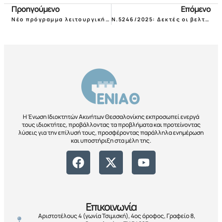
Προηγούμενο
Επόμενο
Νέο πρόγραμμα λειτουργικής & ενεργειακής αναβάθμισης κατοικιών εν όψει!
Ν.5246/2025: Δεκτές οι βελτιωτικές προτάσεις της ΠΟΜΙΔΑ για τη φοροαπαλλαγή μισθωμάτων κατοικιών
Η Ένωση Ιδιοκτητών Ακινήτων Θεσσαλονίκης εκπροσωπεί ενεργά
τους ιδιοκτήτες, προβάλλοντας τα προβλήματα και προτείνοντας
λύσεις για την επίλυσή τους, προσφέροντας παράλληλα ενημέρωση
και υποστήριξη στα μέλη της.
Επικοινωνία
Αριστοτέλους 4 (γωνία Τσιμισκή), 4ος όροφος, Γραφείο 8,