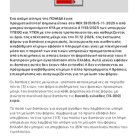
Ενα ακόμη αίτημα της ΠΟΜΙΔΑ έγινε
πραγματικότητα! Δημοσιεύτηκε στο ΦΕΚ 5933/Β/5-11-2025 η από
μακρού αναμενόμενη ΚΥΑ με στοιχεία Α 1153/2025 των υπουργών
ΥΠΕΘΟ και ΥΠΕΝ με την οποία τροποποιούνται και καθορίζονται
οι όροι της επέκτασης μέχρι και την 31.12.2026, της έκπτωσης
φόρου για δαπάνες ενεργειακής, λειτουργικής και αισθητικής
αναβάθμιση κτιρίων εφόσον η πληρωμή έχει γίνει με ηλεκτρονικά
μέσα και η παροχή των σχετικών υπηρεσιών πραγματοποιείται
από επιχειρήσεις οι οποίες έχουν τη φορολογική κατοικία τους ή
διατηρούν μόνιμη εγκατάσταση στην Ελλάδα. Αυτό ισχύει εφόσον
οι δαπάνες αυτές δεν έχουν ήδη ενταχθεί ή δεν εντάσσονται σε
πρόγραμμα αναβάθμισης κτιρίων ή άλλα προγράμματα ή δράσεις
επιχορήγησης και αναγνωρίζονται για τη μείωση του φόρου.
Οι δαπάνες αυτές μειώνουν, ισόποσα κατανεμημένες σε περίοδο
πέντε (5) ετών, τον φόρο εισοδήματος των φυσικών προσώπων,
μέχρι του αναλογούντος για κάθε φορολογικό έτος φόρου, με
ανώτατο συνολικά όριο δαπάνης τις
δεκαέξι χιλιάδες (16.000)
ευρώ.
Το ποσό των δαπανών για αγορά αγαθών που λαμβάνεται υπόψη
για τη μείωση του φόρου, σύμφωνα με το πρώτο εδάφιο δεν
υπερβαίνει το ένα τρίτο (1/3) του ποσού των δαπανών για τη λήψη
υπηρεσιών που λαμβάνεται υπόψη για τη μείωση του φόρου,
δηλαδή δεν μπορεί να υπερβαίνει το 25% του συνολικού ποσού του
τιμολογίου.