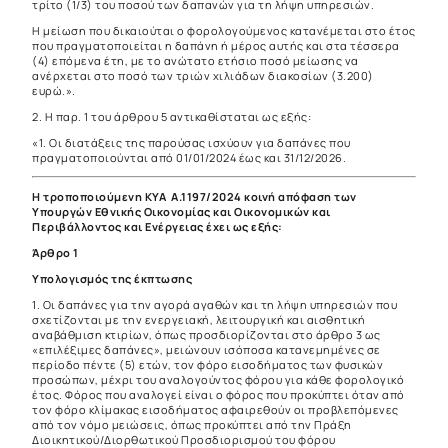
τρίτο (1/3) του ποσού των δαπανών για τη λήψη υπηρεσιών.
Η μείωση που δικαιούται ο φορολογούμενος κατανέμεται στο έτος
που πραγματοποιείται η δαπάνη ή μέρος αυτής και στα τέσσερα
(4) επόμενα έτη, με το ανώτατο ετήσιο ποσό μείωσης να
ανέρχεται στο ποσό των τριών χιλιάδων διακοσίων (3.200)
ευρώ.».
2. Η παρ. 1 του άρθρου 5 αντικαθίσταται ως εξής:
«1. Οι διατάξεις της παρούσας ισχύουν για δαπάνες που
πραγματοποιούνται από 01/01/2024 έως και 31/12/2026.
Η τροποποιούμενη ΚΥΑ Α.1197/2024 κοινή απόφαση των
Υπουργών Εθνικής Οικονομίας και Οικονομικών και
Περιβάλλοντος και Ενέργειας έχει ως εξής:
Άρθρο 1
Υπολογισμός της έκπτωσης
1. Οι δαπάνες για την αγορά αγαθών και τη λήψη υπηρεσιών που
σχετίζονται με την ενεργειακή, λειτουργική και αισθητική
αναβάθμιση κτιρίων, όπως προσδιορίζονται στο άρθρο 3 ως
«επιλέξιμες δαπάνες», μειώνουν ισόποσα κατανεμημένες σε
περίοδο πέντε (5) ετών, τον φόρο εισοδήματος των φυσικών
προσώπων, μέχρι του αναλογούντος φόρου για κάθε φορολογικό
έτος. Φόρος που αναλογεί είναι ο φόρος που προκύπτει όταν από
τον φόρο κλίμακας εισοδήματος αφαιρεθούν οι προβλεπόμενες
από τον νόμο μειώσεις, όπως προκύπτει από την Πράξη
Διοικητικού/Διορθωτικού Προσδιορισμού του φόρου