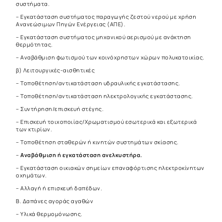
συστήματα.
– Εγκατάσταση συστήματος παραγωγής ζεστού νερού με χρήση
Ανανεώσιμων Πηγών Ενέργειας (ΑΠΕ).
– Εγκατάσταση συστήματος μηχανικού αερισμού με ανάκτηση
θερμότητας.
– Αναβάθμιση φωτισμού των κοινόχρηστων χώρων πολυκατοικίας.
β) Λειτουργικές-αισθητικές
– Τοποθέτηση/αντικατάσταση υδραυλικής εγκατάστασης.
– Τοποθέτηση/αντικατάσταση ηλεκτρολογικής εγκατάστασης.
– Συντήρηση/επισκευή στέγης.
– Επισκευή τοιχοποιίας/Χρωματισμού εσωτερικά και εξωτερικά
των κτιρίων.
– Τοποθέτηση σταθερών ή κινητών συστημάτων σκίασης.
–
Αναβάθμιση ή εγκατάσταση ανελκυστήρα.
– Εγκατάσταση οικιακών σημείων επαναφόρτισης ηλεκτροκίνητων
οχημάτων.
– Αλλαγή ή επισκευή δαπέδων.
B. Δαπάνες αγοράς αγαθών
– Υλικά θερμομόνωσης.