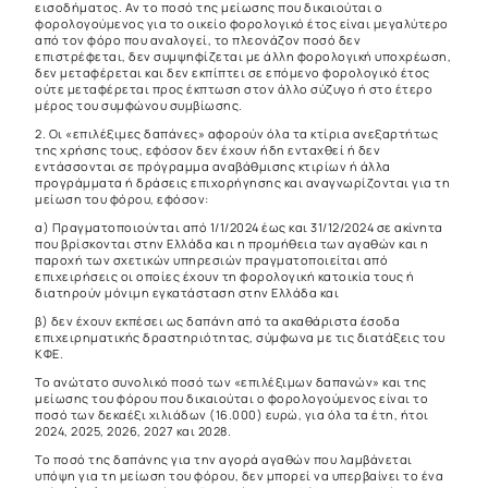
εισοδήματος. Αν το ποσό της μείωσης που δικαιούται ο
φορολογούμενος για το οικείο φορολογικό έτος είναι μεγαλύτερο
από τον φόρο που αναλογεί, το πλεονάζον ποσό δεν
επιστρέφεται, δεν συμψηφίζεται με άλλη φορολογική υποχρέωση,
δεν μεταφέρεται και δεν εκπίπτει σε επόμενο φορολογικό έτος
ούτε μεταφέρεται προς έκπτωση στον άλλο σύζυγο ή στο έτερο
μέρος του συμφώνου συμβίωσης.
2. Οι «επιλέξιμες δαπάνες» αφορούν όλα τα κτίρια ανεξαρτήτως
της χρήσης τους, εφόσον δεν έχουν ήδη ενταχθεί ή δεν
εντάσσονται σε πρόγραμμα αναβάθμισης κτιρίων ή άλλα
προγράμματα ή δράσεις επιχορήγησης και αναγνωρίζονται για τη
μείωση του φόρου, εφόσον:
α) Πραγματοποιούνται από 1/1/2024 έως και 31/12/2024 σε ακίνητα
που βρίσκονται στην Ελλάδα και η προμήθεια των αγαθών και η
παροχή των σχετικών υπηρεσιών πραγματοποιείται από
επιχειρήσεις οι οποίες έχουν τη φορολογική κατοικία τους ή
διατηρούν μόνιμη εγκατάσταση στην Ελλάδα και
β) δεν έχουν εκπέσει ως δαπάνη από τα ακαθάριστα έσοδα
επιχειρηματικής δραστηριότητας, σύμφωνα με τις διατάξεις του
ΚΦΕ.
Το ανώτατο συνολικό ποσό των «επιλέξιμων δαπανών» και της
μείωσης του φόρου που δικαιούται ο φορολογούμενος είναι το
ποσό των δεκαέξι χιλιάδων (16.000) ευρώ, για όλα τα έτη, ήτοι
2024, 2025, 2026, 2027 και 2028.
Το ποσό της δαπάνης για την αγορά αγαθών που λαμβάνεται
υπόψη για τη μείωση του φόρου, δεν μπορεί να υπερβαίνει το ένα