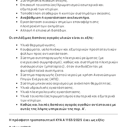
Συντήρηση/επισκευή στέγης.
Επισκευή τοιχοποιίας/Χρωματισμού εσωτερικά και
εξωτερικά των κτιρίων.
Τοποθέτηση σταθερών ή κινητών συστημάτων σκίασης.
Αναβάθμιση ή εγκατάσταση ανελκυστήρα.
Εγκατάσταση οικιακών σημείων επαναφόρτισης
ηλεκτροκίνητων οχημάτων.
Αλλαγή ή επισκευή δαπέδων.
Οι επιλέξιμες δαπάνες αγοράς υλικών είναι οι εξής:
Υλικά θερμομόνωσης.
Κουφώματα, υαλοπινάκων και εξωτερικών προστατευτικών
φύλλων προς αντικατάσταση.
Σύστημα αυτοπαραγωγής ηλεκτρικού ρεύματος (με
ενεργειακό συμψηφισμό), καθώς και συστήματα ηλεκτρικών
συσσωρευτών (μπαταρίες), όταν συνδυάζονται με
φωτοβολταϊκά συστήματα.
Σύστημα παραγωγής ζεστού νερού με χρήση Ανανεώσιμων
Πηγών Ενέργειας (ΑΠΕ).
Σύστημα μηχανικού αερισμού με ανάκτηση θερμότητας.
Υλικά υδραυλικής εγκατάστασης.
Υλικά ηλεκτρολογικής εγκατάστασης.
Υλικά τοιχοποιΐας/χρωματισμού εσωτερικά και εξωτερικά
των κτηρίων.
Καθώς και λοιπές δαπάνες αγοράς αγαθών αντίστοιχες με
αυτές της λήψης υπηρεσιών της περ. Α’.
Η πρόσφατη τροποποιητική ΚΥΑ Α 1153/2025
έχει ως εξής: