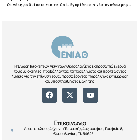
Οι νέες ρυθμίσεις για τη Golden Visa
Εγκρίθηκε η νέα αναθεωρημένη Οδηγία για την Eνεργειακή Aπόδοση Kτιρίων (EPBD)
Η Ένωση Ιδιοκτητών Ακινήτων Θεσσαλονίκης εκπροσωπεί ενεργά
τους ιδιοκτήτες, προβάλλοντας τα προβλήματα και προτείνοντας
λύσεις για την επίλυσή τους, προσφέροντας παράλληλα ενημέρωση
και υποστήριξη στα μέλη της.
Επικοινωνία
Αριστοτέλους 4 (γωνία Τσιμισκή), 4ος όροφος, Γραφείο 8,
Θεσσαλονίκη, ΤΚ 54623