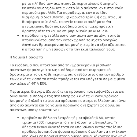
με το πλήθος των ακινήτων. Σε περιπτώσεις διακριτής
εκμετάλλευσης δωματίων στο ίδιο ακίνητο, αντιστοιχούν
περισσότεροι ΑΜΑ. Για παράδειγμα, εάν στο ίδιο
διαμέρισμα διατίθενται ξεχωριστά τρία (3) δωμάτια, με
διαφορετικούς ΑΜΑ, τα αντίστοιχα εισοδήματα θα
αντιμετωπισθούν ως εισόδημα από επιχειρηματική
δραστηριότητα και θα επιβαρυνθούν με ΦΠΑ 13%.
η πρόθεση εκμετάλλευσης των ακινήτων αυτών, η οποία
αποδεικνύεται από την καταχώρησή τους στο Μητρώο
Ακινήτων Βραχυχρόνιας Διαμονής, χωρίς να εξετάζεται και
η απόκτηση ή μη εσόδων από την εκμετάλλευσή τους.
ΙΙ Νομικά Πρόσωπα
Το εισόδημα που αποκτούν από την βραχυχρόνια μίσθωση
ακινήτων φορολογείται ως εισόδημα από επιχειρηματική
δραστηριότητα σε κάθε περίπτωση, ανεξάρτητα από τον αριθμό
των ακινήτων από τα οποία προέρχεται και υπάγεται σε μειωμένο
συντελεστή ΦΠΑ 13%.
Περαιτέρω, διευκρινίζεται ότι τα πρόσωπα που εμφανίζονται ως
δικαιούχοι εισοδήματος στο Μητρώο Ακινήτων Βραχυχρόνιας
Διαμονής, δηλαδή τα φυσικά πρόσωπα που εκμεταλλεύονται πάνω
από δύο ακίνητα και τα νομικά πρόσωπα ανεξαρτήτως αριθμού
ακινήτων, υποχρεούνται να:
προβούν σε δήλωση έναρξης ή μεταβολής ΚΑΔ, εντός
τριάντα (30) ημερών από την έκδοση της Εγκυκλίου. Τη
δήλωση έχουν δυνατότητα να υποβάλουν εντός της ίδιας
προθεσμίας και όσα φυσικά πρόσωπα όφειλαν να την έχουν
υποβάλει σε προγενέστερη ημερομηνία, κάνοντας αναγωγή