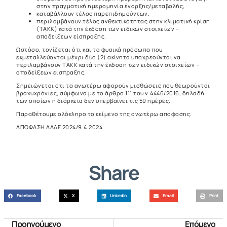
στην πραγματική ημερομηνία έναρξης/μεταβολής,
καταβάλλουν τέλος παρεπιδημούντων,
περιλαμβάνουν τέλος ανθεκτικότητας στην κλιματική κρίση
(ΤΑΚΚ) κατά την έκδοση των ειδικών στοιχείων –
αποδείξεων είσπραξης.
Ωστόσο, τονίζεται ότι και τα φυσικά πρόσωπα που
εκμεταλλεύονται μέχρι δύο (2) ακίνητα υποχρεούνται να
περιλαμβάνουν ΤΑΚΚ κατά την έκδοση των ειδικών στοιχείων –
αποδείξεων είσπραξης.
Σημειώνεται ότι τα ανωτέρω αφορούν μισθώσεις που θεωρούνται
βραχυχρόνιες, σύμφωνα με το άρθρο 111 του ν.4446/2016, δηλαδή
των οποίων η διάρκεια δεν υπερβαίνει τις 59 ημέρες.
Παραθέτουμε ολόκληρο το κείμενο της ανωτέρω απόφασης.
ΑΠΟΦΑΣΗ ΑΑΔΕ 2024/9.4.2024
Share
Facebook
X
LinkedIn
Email
Print
Προηγούμενο
Επόμενο