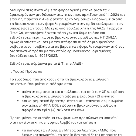
Διευκρινίσεις σχετικά με τη φορολογική μεταχείριση των
βραχυχρόνιων μισθώσεων ακινήτων, που αρχίζουν από 1.1.2024 και
εφεξής, παρέχει η Ανεξάρτητη Αρχή Δημοσίων Εσόδων με σκοπό
τη διευκόλυνση των φορολογουμένων στην ορθή εκπλήρωση των
υποχρεώσεών τους. Με εγκύκλιο του Διοικητή της ΑΑΔΕ, Γιώργου
Πιτσιλή, αποσαφηνίζονται τόσο γενικά θέματα όσο και
ειδικότερες περιπτώσεις βραχυχρόνιας μίσθωσης. Η ΠΟΜΙΔΑ
όμως διαπιστώνει ότι με την απόφαση αυτή δημιουργούνται
σοβαρότατα προβλήματα σε βάρος των φορολογουμένων από τον
διασταλτικό τρόπο με τον οποίο ερμηνεύονται ορισμένες
διατάξεις του Ν. 5073/2023.
Ειδικότερα, σύμφωνα με το Δ.Τ. της ΑΑΔΕ :
Ι. Φυσικά Πρόσωπα
Το εισόδημα που αποκτούν από τη βραχυχρόνια μίσθωση
ακινήτων, θεωρείται εισόδημα από:
ακίνητη περιουσία και απαλλάσσεται από τον ΦΠΑ, εφόσον
η βραχυχρόνια μίσθωση αφορά μέχρι δύο (2) ακίνητα
επιχειρηματική δραστηριότητα και υπάγεται σε μειωμένο
συντελεστή ΦΠΑ 13%, εφόσον η βραχυχρόνια μίσθωση
αφορά από τρία (3) ακίνητα και άνω.
Προκειμένου το εισόδημα των φυσικών προσώπων να υπαχθεί
στην αντίστοιχη κατηγορία, λαμβάνονται υπ’ όψη:
το πλήθος των Αριθμών Μητρώου Ακινήτου (ΑΜΑ) που
έχουν καταχωρηθεί, το οποίο δεν ταυτίζεται απαραίτητα