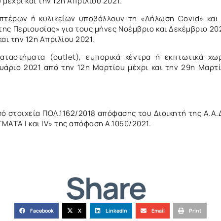
μέχρι και την 12η Απριλίου 2021.
ιπτέρων ή κυλικείων υποβάλλουν τη «Δήλωση Covid» και
ς Περιουσίας» για τους μήνες Νοέμβριο και Δεκέμβριο 20
αι την 12η Απριλίου 2021.
καταστήματα (outlet), εμπορικά κέντρα ή εκπτωτικά χω
υάριο 2021 από την 12η Μαρτίου μέχρι και την 29η Μαρτ
πό στοιχεία ΠΟΛ.1162/2018 απόφασης του Διοικητή της Α.Α.
ΜΑΤΑ Ι και IV» της απόφαση Α.1050/2021.
Share
Facebook
X
LinkedIn
Email
Print