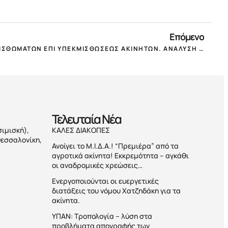
Επόμενο
ΜΕΙΩΣΕΙΣ ΚΑΙ ΑΠΟΖΗΜΙΩΣΕΙΣ ΜΙΣΘΩΜΑΤΩΝ ΕΠΙ ΥΠΕΚΜΙΣΘΩΣΕΩΣ ΑΚΙΝΗΤΩΝ. ΑΝΑΛΥΣΗ ΑΠΟ ΤΟΥΣ ΣΤΡΑΤΟ ΠΑΡΑΔΙΑ & ΓΙΩΡΓΟ ΧΡΙΣΤΟΠΟΥΛΟ!
Τελευταία Nέα
σιμισκή),
ΚΑΛΕΣ ΔΙΑΚΟΠΕΣ
Θεσσαλονίκη,
Ανοίγει το Μ.Ι.Δ.Α.! “Πρεμιέρα” από τα
αγροτικά ακίνητα! Εκκρεμότητα – αγκάθι
οι αναδρομικές χρεώσεις…
Ενεργοποιούνται οι ευεργετικές
διατάξεις του νόμου Χατζηδάκη για τα
ακίνητα.
ΥΠΑΝ: Τροπολογία – λύση στα
προβλήματα απογραφής των