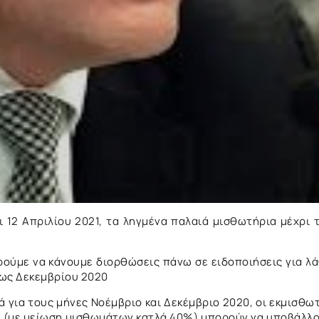
 12 Απριλίου 2021, τα ληγμένα παλαιά μισθωτήρια μέχρι 
ορούμε να κάνουμε διορθώσεις πάνω σε ειδοποιήσεις για λ
έως Δεκεμβρίου 2020
κά για τους μήνες Νοέμβριο και Δεκέμβριο 2020, οι εκμισθω
ας (με μείωση μισθωμάτων κατλά 40%) μπορούν να υποβάλλ