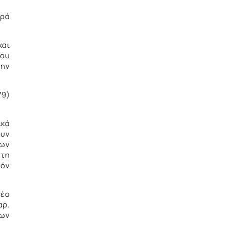
ορά
και
ίου
την
79)
ικά
ουν
των
 τη
ρόν
νέο
αρ.
ίων