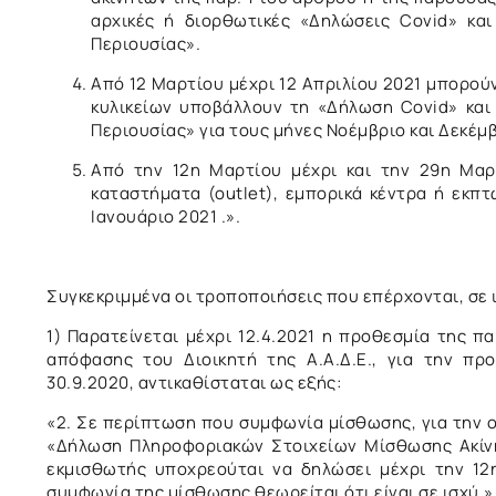
αρχικές ή διορθωτικές «Δηλώσεις Covid» κα
Περιουσίας».
Από 12 Μαρτίου μέχρι 12 Απριλίου 2021 μπορού
κυλικείων υποβάλλουν τη «Δήλωση Covid» κα
Περιουσίας» για τους μήνες Νοέμβριο και Δεκέμβ
Από την 12η Μαρτίου μέχρι και την 29η Μαρτ
καταστήματα (outlet), εμπορικά κέντρα ή εκπ
Ιανουάριο 2021 .».
Συγκεκριμμένα οι τροποποιήσεις που επέρχονται, σε 
1) Παρατείνεται μέχρι 12.4.2021 η προθεσμία της πα
απόφασης του Διοικητή της Α.Α.Δ.Ε., για την πρ
30.9.2020, αντικαθίσταται ως εξής:
«2. Σε περίπτωση που συμφωνία μίσθωσης, για την οπ
«Δήλωση Πληροφοριακών Στοιχείων Μίσθωσης Ακίνητ
εκμισθωτής υποχρεούται να δηλώσει μέχρι την 12
συμφωνία της μίσθωσης θεωρείται ότι είναι σε ισχύ.»