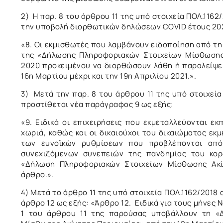
2) Η παρ. 8 του άρθρου 11 της υπό στοιχεία ΠΟΛ.1162
την υποβολή διορθωτικών δηλώσεων COVID έτους 2020,
«8. Οι εκμισθωτές που λαμβάνουν ειδοποίηση από τη
της «Δήλωσης Πληροφοριακών Στοιχείων Μίσθωσης 
2020 προκειμένου να διορθώσουν λάθη ή παραλείψει
16η Μαρτίου μέχρι και την 19η Απριλίου 2021.».
3) Μετά την παρ. 8 του άρθρου 11 της υπό στοιχεία 
προστίθεται νέα παράγραφος 9 ως εξής:
«9. Ειδικά οι επιχειρήσεις που εκμεταλλεύονται εκ
χωριά, καθώς και οι δικαιούχοι του δικαιώματος εκ
των ευνοϊκών ρυθμίσεων που προβλέπονται από 
συνεχιζόμενων συνεπειών της πανδημίας του κορ
«Δήλωση Πληροφοριακών Στοιχείων Μίσθωσης Ακί
άρθρο.».
4) Μετά το άρθρο 11 της υπό στοιχεία ΠΟΛ.1162/2018 
άρθρο 12 ως εξής: «Άρθρο 12. Ειδικά για τους μήνες 
1 του άρθρου 11 της παρούσας υποβάλλουν τη «