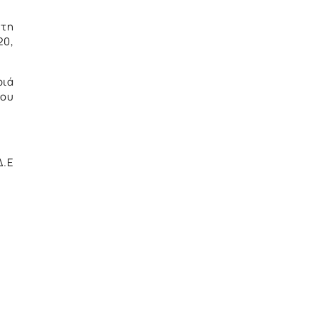
 τη
20,
ριά
ίου
Δ.Ε