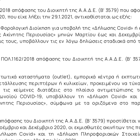
/2018 απόφασης του Διοικητή της Α.Α.Δ.Ε. (Β’ 3579) που αφ
 που είχε λήξει την 29.1.2021, αντικαθίσταται ως εξής:
 Φορολογική Διοίκηση για υποβολή της «Δήλωσης Covid» ή 
Ακίνητης Περιουσίας» μηνών Μαρτίου έως και Δεκεμβρ
ς τους, υποβάλλουν τις εν λόγω δηλώσεις σταδιακά από 
ΠΟΛ.1162/2018 απόφασης του Διοικητή της Α.Α.Δ.Ε. (Β’ 35
πτωτικά καταστήματα (outlet), εμπορικά κέντρα ή εκπτωτ
μετάλλευσης περιπτέρων ή κυλικείων, προκειμένου να τύχ
τις κείμενες διατάξεις στο πλαίσιο αντιμετώπισης 
ωνοϊού COVID-19, υποβάλλουν τη «Δήλωση Covid» και
νητης Περιουσίας», σύμφωνα με τα οριζόμενα στο πα
απόφασης του Διοικητή της Α.Α.Δ.Ε. (Β’ 3579) προστίθεται 
Νοέμβριο και Δεκέμβριο 2020, οι εκμισθωτές ακινήτων της π
Δήλωση Covid» και τη «Δήλωση Πληροφοριακών Στοιχε