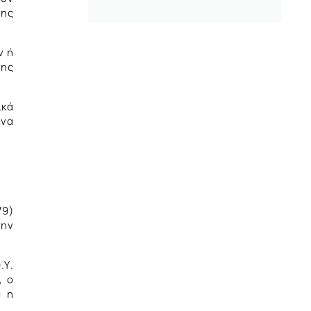
της
ν ή
της
ικά
ήνα
79)
την
.Υ.
, ο
ά η