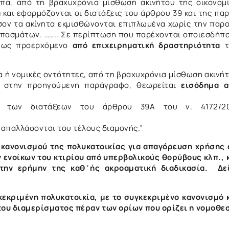
ωπα, από τη βραχυχρόνια μίσθωση ακινήτου της οικονομ
α
και εφαρμόζονται οι διατάξεις του άρθρου 39 και της παρ
όσον τα ακίνητα εκμισθώνονται επιπλωμένα χωρίς την παρ
επασμάτων. …….. Σε περίπτωση που παρέχονται οποιεσδήπ
ι ως προερχόμενο
από επιχειρηματική δραστηριότητα
τ
 ή νομικές οντότητες, από τη βραχυχρόνια μίσθωση ακινή
αι στην προηγούμενη παράγραφο, θεωρείται
εισόδημα 
ο των διατάξεων του άρθρου 39Α του ν. 4172/20
 απαλλάσονται του τέλους διαμονής.”
υ κανονισμού της πολυκατοικίας για απαγόρευση χρήσης
 ενοίκων του κτιρίου από υπερβολικούς θορύβους κλπ., 
την ερήμην της καθ΄ής ακροαματική διαδικασία. Δε
εκριμένη πολυκατοικία, με το συγκεκριμένο κανονισμό 
του διαμερίσματος πέραν των ορίων που ορίζει η νομοθε