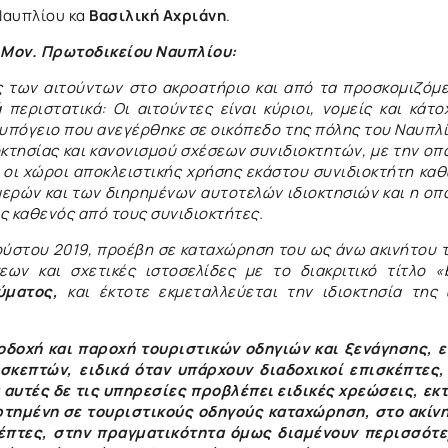
Ναυπλίου κα
Βασιλική Αχριάνη
.
Μον. Πρωτοδικείου Ναυπλίου:
ς των αιτούντων στο ακροατήριο και από τα προσκομιζόμ
εριστατικά: Οι αιτούντες είναι κύριοι, νομείς και κάτο
 υπόγειο που ανεγέρθηκε σε οικόπεδο της πόλης του Ναυπλ
οκτησίας και κανονισμού σχέσεων συνιδιοκτητών, με την οπ
, οι χώροι αποκλειστικής χρήσης εκάστου συνιδιοκτήτη κα
μερών και των διηρημένων αυτοτελών ιδιοκτησιών και η οπ
ς καθενός από τους συνιδιοκτήτες.
γούστου 2019, προέβη σε καταχώρηση του ως άνω ακινήτου 
ων και σχετικές ιστοσελίδες με το διακριτικό τίτλο «
ύματος,
και έκτοτε εκμεταλλεύεται την ιδιοκτησία της
οδοχή και παροχή τουριστικών οδηγιών και ξενάγησης, 
σκεπτών, ειδικά όταν υπάρχουν διαδοχικοί επισκέπτες,
 αυτές δε τις υπηρεσίες προβλέπει ειδικές χρεώσεις, εκ
ρτημένη σε τουριστικούς οδηγούς καταχώρηση, στο ακίν
κέπτες, στην πραγματικότητα όμως διαμένουν περισσότ