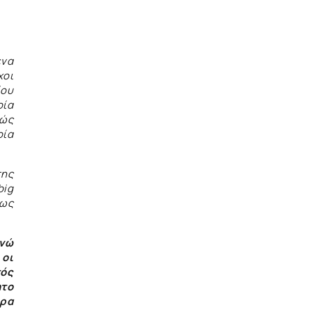
ενα
χοι
ίου
οία
θώς
οία
της
big
 ως
ενώ
 οι
τός
ητο
ερα