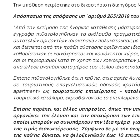
Την υπόθεση χειρίστηκε στο δικαστήριο η δικηγόρος 
Απόσπασμα της απόφασης υπ΄αριθμό 263/2019 του 
“Από την εκτίμηση της ένορκης κατάθεσης μάρτυρο
έγγραφα πιθανολογήθηκαν τα ακόλουθα πραγματικά π
αυτοτελών οριζοντίων ιδιοκτησιών πολυκατοικίας με
και διέπεται από την πράξη σύστασης οριζόντιας ιδι
καθορίστηκαν οι κοινόχρηστοι και κοινόκτητοι χώροι
και οι περιορισμοί κατά τη χρήση των κοινόχρηστων 
αποτέλεσε αναπόσπαστο μέρος του τίτλου ιδιοκτησία
Επίσης πιθανολογήθηκε ότι η καθ’ης, στις αρχές Αυ
σε τουριστικούς επαγγελματικούς οδηγούς κρατήσε
apartment» ως
τουριστικής επιχείρησης – καταλ
τουριστικό κατάλυμα, εκμισθώνοντάς το επιπλωμένο.
Επίσης παρέχει και άλλες υπηρεσίες, όπως την υπ
οργανώνει την έλευση και την αποχώρηση των επι
οποίοι μπορούν να συνυπάρχουν την ίδια ημέρα, για
της τιμής διανυκτέρευσης. Σύμφωνα δε με την ανα
της καθ’ης δύναται να φιλοξενηθούν έως 10 επισ