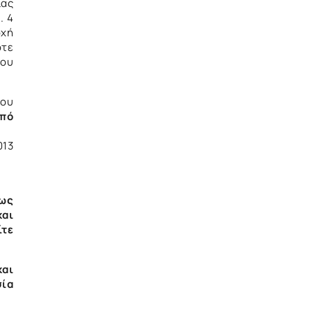
ίας
. 4
οχή
οτε
ου
του
από
13
 ως
και
ίτε
και
σία