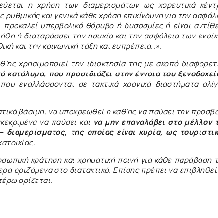
ορεύεται η χρήση των διαμερισμάτων ως χορευτικά κέντ
ς ρυθμικής και γενικά κάθε χρήση επικίνδυνη για την ασφάλ
, προκαλεί υπερβολικό θόρυβο ή δυσοσμίες ή είναι αντίθ
 ήθη ή διαταράσσει την ησυχία και την ασφάλεια των ενοί
ική και την κοινωνική τάξη και ευπρέπεια..».
’ης χρησιμοποιεί την ιδιοκτησία της με σκοπό διαφορετ
ό κατάλυμα, που προσιδιάζει στην έννοια του ξενοδοχεί
ου εναλλάσσονται σε τακτικά χρονικά διαστήματα ολί
στικά βάσιμη, να υποχρεωθεί η καθ’ης να παύσει την προσβ
γκεκριμένα να παύσει και
να μην επαναλάβει στο μέλλον 
– διαμερίσματος, της οποίας είναι κυρία, ως τουριστι
κατοικίας.
οσωπική κράτηση και χρηματική ποινή για κάθε παράβαση 
ρα οριζόμενα στο διατακτικό. Επίσης πρέπει να επιβληθεί
τέρω ορίζεται.