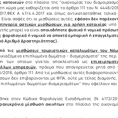
ς κατοικιών
στο πλαίσιο της “οικονομίας του διαμοιρασμ
 χώρα μας καθορίζεται από το άρθρο 111 του Ν. 4446/20
17,ΦΕΚ Α 47/4.4.2017 και όπως αντικαταστάθηκε τελικά
. Είναι σαφές ότι οι μισθώσεις αυτές,
εφόσον δεν παρέχον
κατηγορία αστικών μισθώσεων
για χρήση κατοικία
ς
υπό 
τής μπορεί να είναι
οποιοδήποτε φυσικό ή νομικό πρόσω
ς φορολογικά ή νομικά να αποκτά εμπορική ή επαγγελματ
ικό Αριθμό Δραστηριότητας).
από τις
μισθώσεις τουριστικών καταλυμάτων του Νό
νοικιαζόμενα επιπλωμένα δωμάτια − διαμερίσματα” της περ.
η των οποίων γίνεται αποκλειστικά ως
επιχειρηματ
 άλλων υπηρεσιών
,
πράγμα που απαγορεύεται ρητά από 
/2016, άρθρο 111. Από τις μισθώσεις αυτές διαφοροποιούν
σεων δεν επιβαρύνονται με ΦΠΑ, ούτε με τέλος διαμονής,
 επιπλωμένων δωματίων-διαμερισμάτων” που οφείλουν και
κε στον Κώδικα Φορολογίας Εισοδήματος (Ν. 4172/20
ραχυχρόνια μίσθωση ακινήτων
στο πλαίσιο της οικονομ