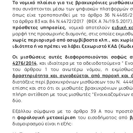
Το νομικό πλαίσιο για τις βραχυχρόνιες μισθώσει
που συνάπτονται μέσω των ψηφιακών πλατφορμών στη
όπως είχε τροποποιηθεί με το άρθρο 36 Ν.4465/20
τα άρθρα 83 και 84 Ν.4472/2017 (ΦΕΚ Α 74/19.5.2017)
πρόσθετες υπηρεσίες,
νομικά αποτελούν
ειδική 
μορφή της προσωρινής διαμονής, στις οποίες εκμισθω
χωρίς περιορισμό από ασυμβίβαστα κλπ., και χωρί
ιδιότητα ή να πρέπει να λάβει ξεχωριστό ΚΑΔ (Κωδ
Οι μισθώσεις αυτές διαφοροποιούνται σαφώς 
4276/2014
, και ιδιαίτερα με τα αδειοδοτούμενα ” Ε
του άρθρου 1 του ανωτέρω νόμου, η εκμίσθωσ
δραστηριότητα και συνοδεύεται από παροχή και
διατάξεις περί βραχυχρόνιων μισθώσεων του Ν. 4446
επίσης και στο ότι οι μισθωτές βραχυχρόνιων μισθώ
πλήρη αντίθεση με τους μισθωτές “Ενοικιαζομένων
δύο.
Εξάλλου σύμφωνα με το άρθρο 39 Α που προστέθη
η
φορολογική μεταχείριση
του εισοδήματος από
β
διαμοιρασμού είναι η εξής: