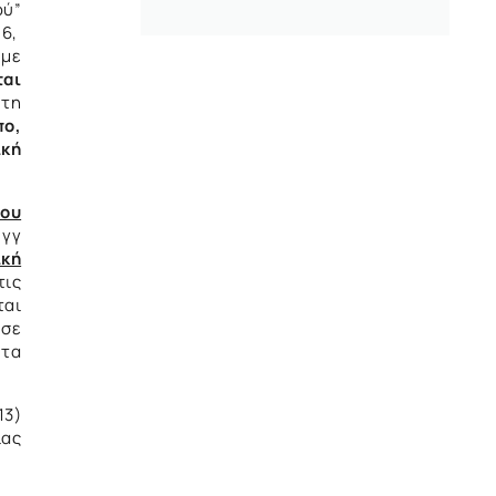
ού”
16,
 με
ται
τη
πο,
ική
μου
 γγ
ική
τις
ται
 σε
 τα
13)
ίας