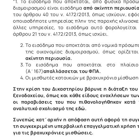
“1. Το εισόδημα που αποκτάται, από φυσικά πρόσ
διαμοιρασμού είναι εισόδημα
από ακίνητη περιουσί
του άρθρου 40 του ν. 4172/2013, όπως ισχύουν, εφ
οποιασδήποτε υπηρεσίας πλην της παροχής κλινοσκ
άλλες υπηρεσίες, το εισόδημα αυτό φορολογείτα
άρθρου 21 του ν. 4172/2013, όπως ισχύει.
Το εισόδημα που αποκτάται από νομικά πρόσωπα
της οικονομίας διαμοιρασμού, όπως ορίζετ
ακίνητη περιουσία.
Το εισόδημα που αποκτάται στο πλαίσι
(Α΄167)
απαλλάσσεται του ΦΠΑ.
Οι μισθωτές κατοικιών με βραχυχρόνια μίσθωση
Στην κρίση του Δικαστηρίου βάρυνε η διάταξη το
ξενοδοχείου, όπως και κάθε είδους ενοχλήσεων των
οι παραβιάσεις του που πιθανολογήθηκαν κατά 
αναλυτικό σχολιασμό της
εδώ.
Συνεπώς κατ΄αρχήν η απόφαση αυτή αφορά τη συγκ
τη συγκεκριμένη υπερβολική επαγγελματική χρήση 
για τις βραχυχρόνιες μισθώσεις.