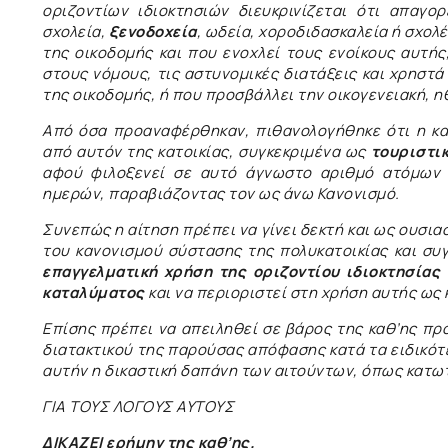
οριζοντίων ιδιοκτησιών διευκρινίζεται ότι απαγ
σχολεία,
ξενοδοχεία
, ωδεία, χοροδιδασκαλεία ή σχολέ
της οικοδομής και που ενοχλεί τους ενοίκους αυτής
στους νόμους, τις αστυνομικές διατάξεις και χρηστά
της οικοδομής, ή που προσβάλλει την οικογενειακή, ηθ
Από όσα προαναφέρθηκαν, πιθανολογήθηκε ότι η καθ
από αυτόν της κατοικίας, συγκεκριμένα ως
τουριστικ
αφού φιλοξενεί σε αυτό άγνωστο αριθμό ατόμων π
ημερών, παραβιάζοντας τον ως άνω Κανονισμό.
Συνεπώς η αίτηση πρέπει να γίνει δεκτή και ως ουσια
του κανονισμού σύστασης της πολυκατοικίας και συ
επαγγελματική χρήση της οριζοντίου ιδιοκτησίας 
καταλύματος
και να περιοριστεί στη χρήση αυτής ως 
Επίσης πρέπει να απειληθεί σε βάρος της καθ’ης πρ
διατακτικού της παρούσας απόφασης κατά τα ειδικότε
αυτήν η δικαστική δαπάνη των αιτούντων, όπως κατω
ΓΙΑ ΤΟΥΣ ΛΟΓΟΥΣ ΑΥΤΟΥΣ
ΔΙΚΑΖΕΙ ερήμην της καθ’ης.