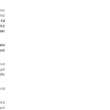
την
νής
 τα
τις
και
νου
 ως
ένο
 με
άθε
για
στο
των