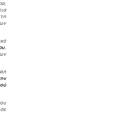
ρα,
εια
ετη
κων
ικό
ου
,
γων
ολή
την
κού
του
 σε