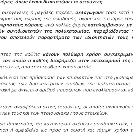
μέρες, όπως έχουν διαπιστώσει οι αιτούντες.
ς οικογένειες ή μεγάλες παρέες,
οχλαγωγούν
τόσο κατά 
όχρηστους χώρους της οικοδομής, ακόμη και τις ώρες κοι
όχρηστους χώρους,
ενώ πολλές φορές
καταλαμβάνουν, με
ν συνιδιοκτητών της πολυκατοικίας, παραβιάζοντας 
που αποτελούν παραρτήματα των ιδιοκτησιών τους 
έπτες της καθ’ης
κάνουν πολύωρη χρήση συγκεκριμέ
, τον οποίο η καθ’ης διαφημίζει στην καταχώρησή της
αιτούντες από την ελεύθερη χρήση αυτής
ευκόλυνση της πρόσβασης των επισκεπτών της στο μισθωμ
αλείας των δύο κεντρικών εισόδων της πολυκατοικίας,
 επαφή με άγνωστο αριθμό προσώπων που εναλλάσσονται κ
έντονη ανασφάλεια στους αιτούντες, οι οποίοι ανησυχούν 
κνων τους και των περιουσιακών τους στοιχείων.
ς ιδιοκτησίας και κανονισμού σχέσεων συνιδιοκτητών, 
ήτηση ή αμφιβολία ως προς τη σωστή και νόμιμη χρήση 