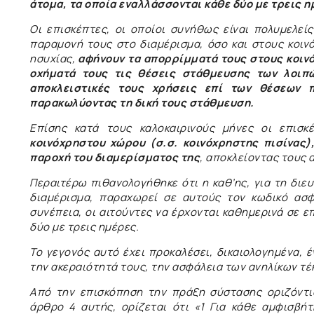
άτομα, τα οποία εναλλάσσονται κάθε δύο με τρεις η
Οι επισκέπτες, οι οποίοι συνήθως είναι πολυμελεί
παραμονή τους στο διαμέρισμα, όσο και στους κοιν
ησυχίας,
αφήνουν τα απορρίμματά τους στους κοιν
οχήματά τους τις θέσεις στάθμευσης των λοιπώ
αποκλειστικές τους χρήσεις επί των θέσεων 
παρακωλύοντας τη δική τους στάθμευση.
Επίσης κατά τους καλοκαιρινούς μήνες οι επισκ
κοινόχρηστου χώρου (σ.σ. κοινόχρηστης πισίνας)
παροχή του διαμερίσματος της
, αποκλείοντας τους 
Περαιτέρω πιθανολογήθηκε ότι η καθ’ης, για τη δι
διαμέρισμα, παραχωρεί σε αυτούς τον κωδικό ασφ
συνέπεια, οι αιτούντες να έρχονται καθημερινά σε
δύο με τρεις ημέρες.
Το γεγονός αυτό έχει προκαλέσει, δικαιολογημένα, 
την ακεραιότητά τους, την ασφάλεια των ανηλίκων τέ
Από την επισκόπηση την πράξη σύστασης οριζόντια
άρθρο 4 αυτής, ορίζεται ότι «1 Για κάθε αμφισβ