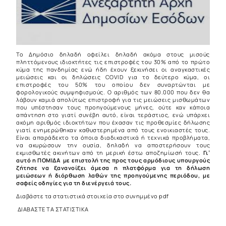
Το Δημόσιο δηλαδή οφείλει δηλαδή ακόμα στους μισούς
πληττόμενους ιδιοκτήτες τις επιστροφές του 30% από το πρώτο
κύμα της πανδημίας ενώ ήδη έχουν ξεκινήσει οι αναγκαστικές
μειώσεις και οι δηλώσεις COVID για το δεύτερο κύμα, οι
επιστροφές του 50% του οποίου δεν συναρτώνται με
φορολογικούς συμψηφισμούς. Ο αριθμός των 80.000 που δεν θα
λάβουν καμιά απολύτως επιστροφή για τις μειώσεις μισθωμάτων
που υπέστησαν τους προηγούμενους μήνες, ούτε καν κάποια
απάντηση στο γιατί συνέβη αυτό, είναι τεράστιος, ενώ υπάρχει
ακόμη αριθμός ιδιοκτήτων που έχασαν τις προθεσμίες δήλωσης
γιατί ενημερώθηκαν καθυστερημένα από τους ενοικιαστές τους.
Είναι απαράδεκτο τα όποια διαδικαστικά ή τεχνικά προβλήματα,
να ακυρώσουν την ουσία, δηλαδή να αποστερήσουν τους
εκμισθωτές ακινήτων από τη μερική έστω αποζημίωσή τους.
Γι’
αυτό η ΠΟΜΙΔΑ με επιστολή της προς τους αρμόδιους υπουργούς
ζήτησε να ξανανοίξει άμεσα η πλατφόρμα για τη δήλωση
μειώσεων ή διόρθωση λαθών της προηγούμενης περιόδου, με
σαφείς οδηγίες για τη διενέργειά τους.
Διαβάστε τα στατιστικά στοιχεία στο συνημμένο pdf
ΔΙΑΒΑΣΤΕ ΤΑ ΣΤΑΤΙΣΤΙΚΑ