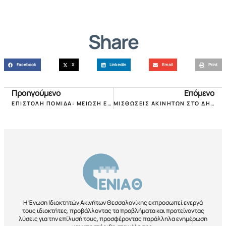
Share
Facebook
X
LinkedIn
Email
Print
Προηγούμενο
Επόμενο
ΕΠΙΣΤΟΛΗ ΠΟΜΙΔΑ: ΜΕΙΩΣΗ ΕΝΟΙΚΙΩΝ, ΔΙΟΡΘΩΣΕΙΣ ΔΗΛΩΣΕΩΝ COVID & ΠΡΟΣΧΗΜΑΤΙΚΗ «ΑΝΑΣΤΟΛΗ ΕΡΓΑΣΙΑΣ»!
ΜΙΣΘΩΣΕΙΣ ΑΚΙΝΗΤΩΝ ΣΤΟ ΔΗΜΟΣΙΟ: ΑΠΑΓΟΡΕΥΤΙΚΕΣ ΟΙ ΕΝΕΡΓΕΙΑΚΕΣ ΠΡΟΔΙΑΓΡΑΦΕΣ Β΄ ΚΑΤΗΓΟΡΙΑΣ + NEAR ZERO ENERGY ΑΠΟ 1.1.2021 ΚΑΙ ΜΕ ΜΟΝΟΜΕΡΗ ΛΥΣΗ ΜΙΣΘΩΣΕΩΝ ΑΠΟ ΤΟ ΔΗΜΟΣΙΟ!
Η Ένωση Ιδιοκτητών Ακινήτων Θεσσαλονίκης εκπροσωπεί ενεργά
τους ιδιοκτήτες, προβάλλοντας τα προβλήματα και προτείνοντας
λύσεις για την επίλυσή τους, προσφέροντας παράλληλα ενημέρωση