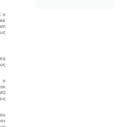
ί ο
ηκε
ήση
ους
από
ους
, ο
ται
ΘΜΟ
τις
του
τον
πως