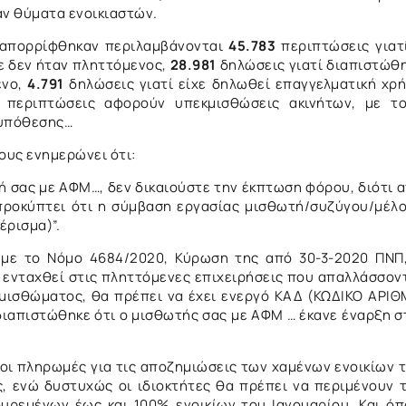
αν θύματα ενοικιαστών.
απορρίφθηκαν περιλαμβάνονται
45.783
περιπτώσεις γιατ
ε δεν ήταν πληττόμενος,
28.981
δηλώσεις γιατί διαπιστώθ
ενο,
4.791
δηλώσεις γιατί είχε δηλωθεί επαγγελματική χρ
 περιπτώσεις αφορούν υπεκμισθώσεις ακινήτων, με τ
ς υπόθεσης…
ους ενημερώνει ότι:
τή σας με ΑΦΜ…, δεν δικαιούστε την έκπτωση φόρου, διότι 
 προκύπτει ότι η σύμβαση εργασίας μισθωτή/συζύγου/μέλ
έρισμα)”.
με το Νόμο 4684/2020, Κύρωση της από 30-3-2020 ΠΝΠ
 ενταχθεί στις πληττόμενες επιχειρήσεις που απαλλάσσον
μισθώματος, θα πρέπει να έχει ενεργό ΚΑΔ (ΚΩΔΙΚΟ ΑΡΙ
ιαπιστώθηκε ότι ο μισθωτής σας με ΑΦΜ … έκανε έναρξη σ
 οι πληρωμές για τις αποζημιώσεις των χαμένων ενοικίων 
ς, ενώ δυστυχώς οι ιδιοκτήτες θα πρέπει να περιμένουν 
ουρεμένων έως και 100% ενοικίων του Ιανουαρίου. Και ό