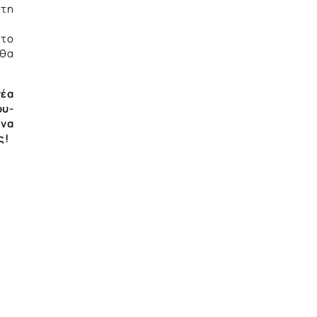
 τη
 το
 θα
νέα
ου-
 να
ς!