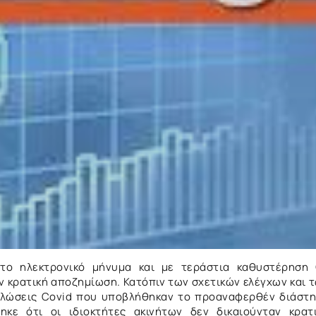
το ηλεκτρονικό μήνυμα και με τεράστια καθυστέρηση
ν κρατική αποζημίωση. Κατόπιν των σχετικών ελέγχων και 
ηλώσεις Covid που υποβλήθηκαν το προαναφερθέν διάστ
κε ότι οι ιδιοκτήτες ακινήτων δεν δικαιούνταν κρατ