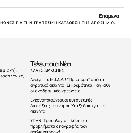
Επόμενο
ΜΕΙΩΣΗ ΕΝΟΙΚΙΩΝ: ΟΙ ΠΕΝΤΕ ΚΑΝΟΝΕΣ ΓΙΑ ΤΗΝ ΤΡΑΠΕΖΙΚΗ ΚΑΤΑΘΕΣΗ ΤΗΣ ΑΠΟΖΗΜΙΩΣΗΣ ΤΩΝ ΕΚΜΙΣΘΩΤΩΝ!
Τελευταία Nέα
σιμισκή),
ΚΑΛΕΣ ΔΙΑΚΟΠΕΣ
Θεσσαλονίκη,
Ανοίγει το Μ.Ι.Δ.Α.! “Πρεμιέρα” από τα
αγροτικά ακίνητα! Εκκρεμότητα – αγκάθι
οι αναδρομικές χρεώσεις…
Ενεργοποιούνται οι ευεργετικές
διατάξεις του νόμου Χατζηδάκη για τα
ακίνητα.
ΥΠΑΝ: Τροπολογία – λύση στα
προβλήματα απογραφής των
ανελκυστήρων!