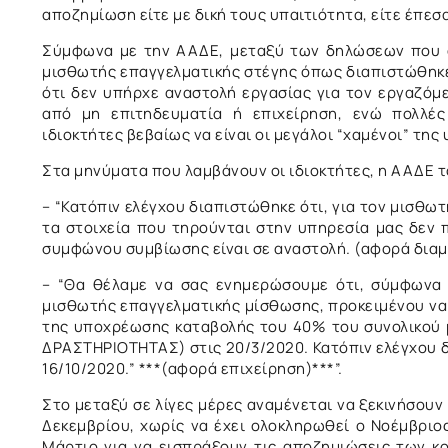
αποζημίωση είτε με δική τους υπαιτιότητα, είτε έπεσ
Σύμφωνα με την ΑΑΔΕ, μεταξύ των δηλώσεων που 
μισθωτής επαγγελματικής στέγης όπως διαπιστώθηκ
ότι δεν υπήρχε αναστολή εργασίας για τον εργαζόμ
από μη επιτηδευματία ή επιχείρηση, ενώ πολλές
ιδιοκτήτες βεβαίως να είναι οι μεγάλοι “χαμένοι” τη
Στα μηνύματα που λαμβάνουν οι ιδιοκτήτες, η ΑΑΔΕ τ
– “Κατόπιν ελέγχου διαπιστώθηκε ότι, για τον μισθω
τα στοιχεία που τηρούνται στην υπηρεσία μας δεν
συμφώνου συμβίωσης είναι σε αναστολή. (αφορά διαμ
– “Θα θέλαμε να σας ενημερώσουμε ότι, σύμφωνα 
μισθωτής επαγγελματικής μίσθωσης, προκειμένου να
της υποχρέωσης καταβολής του 40% του συνολικού 
ΔΡΑΣΤΗΡΙΟΤΗΤΑΣ) στις 20/3/2020. Κατόπιν ελέγχου δ
16/10/2020.” ***(αφορά επιχείρηση)***”.
Στο μεταξύ σε λίγες μέρες αναμένεται να ξεκινήσουν
Δεκεμβρίου, χωρίς να έχει ολοκληρωθεί ο Νοέμβριο
Μάρτιο για να εισπράξουν τις αποζημιώσεις των κ