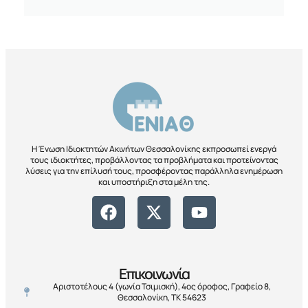
Η Ένωση Ιδιοκτητών Ακινήτων Θεσσαλονίκης εκπροσωπεί ενεργά
τους ιδιοκτήτες, προβάλλοντας τα προβλήματα και προτείνοντας
λύσεις για την επίλυσή τους, προσφέροντας παράλληλα ενημέρωση
και υποστήριξη στα μέλη της.
Επικοινωνία
Αριστοτέλους 4 (γωνία Τσιμισκή), 4ος όροφος, Γραφείο 8,
Θεσσαλονίκη, ΤΚ 54623