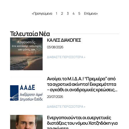
« Προηγούμενα
1
2
3
4
5
Επόμενα »
Τελευταία Νέα
ΚΑΛΕΣ ΔΙΑΚΟΠΕΣ
03/08/2026
ΔΙΑΒΑΣΤΕ ΠΕΡΙΣΣΟΤΕΡΑ »
Ανοίγει το Μ.Ι.Δ.Α.! “Πρεμιέρα” από
τα αγροτικά ακίνητα! Εκκρεμότητα
– αγκάθι οι αναδρομικές χρεώσεις…
20/07/2026
ΔΙΑΒΑΣΤΕ ΠΕΡΙΣΣΟΤΕΡΑ »
Ενεργοποιούνται οι ευεργετικές
διατάξεις του νόμου Χατζηδάκη για
τα ακίνητα.